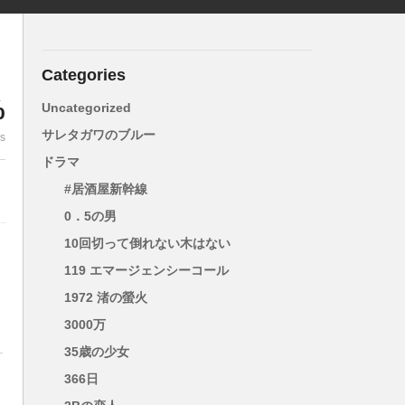
Categories
%
Uncategorized
サレタガワのブルー
es
ドラマ
#居酒屋新幹線
0．5の男
10回切って倒れない木はない
119 エマージェンシーコール
1972 渚の螢火
3000万
35歳の少女
サ
て
366日
曹