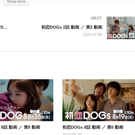
Show more
の目的は…
NEXT
あんぱん 67話 動画 ／ 第67 動画 2025年7月1 250701
初恋DOGs 2話 動画 ／ 第2 動画
だぎ武、野呂佳代、永瀬莉子、NOA、円井わん、坂井真紀、深田恭子
2025-07-09
 9話 動画 ／ 第9 動画
初恋DOGs 8話 動画 ／ 第8 動画
2025-08-20