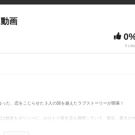
 動画
0
0 Lik
会った、恋をこじらせた３人の国を越えたラブストーリーが開幕！
恋は錯覚をポリシーに、おひとり様生活を満喫していて、最近、愛犬の
愛犬・将軍を連れた獣医の白崎快（成田凌）。どうやら２匹は恋に落ち
が、愛子は「恋愛なんて錯覚だ」と突き放す。そんな時、韓国財閥の御