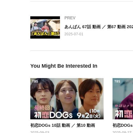
司・ソハ（ナ・イヌ）が快の病院に近づいていた。彼
PREV
出演：
清原果耶、成田凌、ナ・イヌ、萩原利久、宮澤エマ、な
2025-07-01
岸谷五朗
You Might Be Interested In
初恋DOGs 10話 動画 ／ 第10 動画
初恋DOGs
2025-09-03
2025-08-27