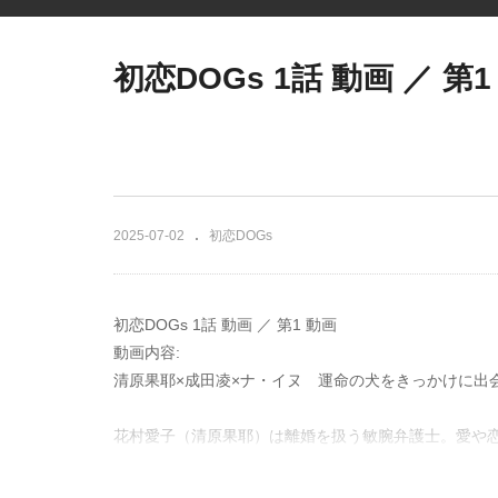
初恋DOGs 1話 動画 ／ 第1
2025-07-02
初恋DOGs
初恋DOGs 1話 動画 ／ 第1 動画
動画内容:
清原果耶×成田凌×ナ・イヌ 運命の犬をきっかけに出
花村愛子（清原果耶）は離婚を扱う敏腕弁護士。愛や
クラを飼い始めた。サクラを散歩中に出会ったのは、
しまったようで、快は２匹を会わせようと散歩に誘う