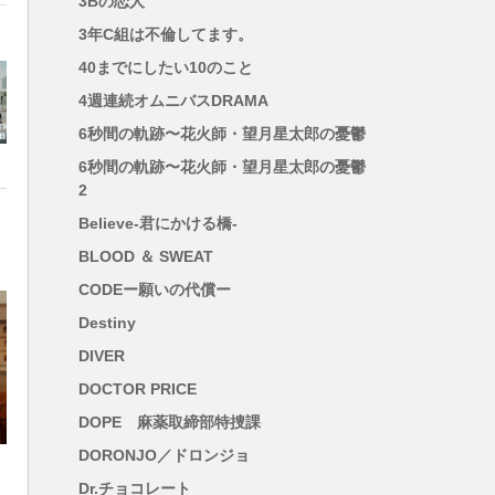
3Bの恋人
3年C組は不倫してます。
40までにしたい10のこと
4週連続オムニバスDRAMA
、
6秒間の軌跡〜花火師・望月星太郎の憂鬱
6秒間の軌跡〜花火師・望月星太郎の憂鬱
2
Believe-君にかける橋-
BLOOD ＆ SWEAT
CODEー願いの代償ー
Destiny
DIVER
DOCTOR PRICE
DOPE 麻薬取締部特捜課
DORONJO／ドロンジョ
Dr.チョコレート