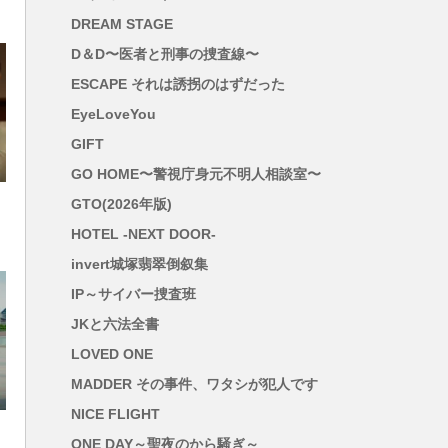
DREAM STAGE
D＆D〜医者と刑事の捜査線〜
ESCAPE それは誘拐のはずだった
EyeLoveYou
GIFT
GO HOME〜警視庁身元不明人相談室〜
GTO(2026年版)
HOTEL -NEXT DOOR-
invert城塚翡翠倒叙集
IP～サイバー捜査班
JKと六法全書
LOVED ONE
MADDER その事件、ワタシが犯人です
NICE FLIGHT
ONE DAY～聖夜のから騒ぎ～