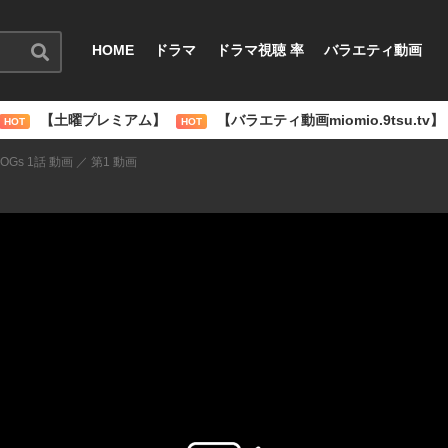
HOME
ドラマ
ドラマ視聴 率
バラエティ動画
【土曜プレミアム】
【バラエティ動画miomio.9tsu.tv】
HOT
HOT
OGs 1話 動画 ／ 第1 動画