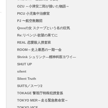
OZU ～小津安二郎が描いた物語～
PICU 小児集中治療室
PJ 〜航空救難団
Qrosの女 スクープという名の狂気
Re:リベンジ-欲望の果てに
REAL 恋愛殺人捜査班
ROOM～史上最悪の一期一会
Shrink シュリンク―精神科医ヨワイ―
SHUT UP
silent
Silent Truth
SUITS／スーツ2
TOKAGE 警視庁特殊犯捜査係
TOKYO MER～走る緊急救命室～
TOKYO VICE