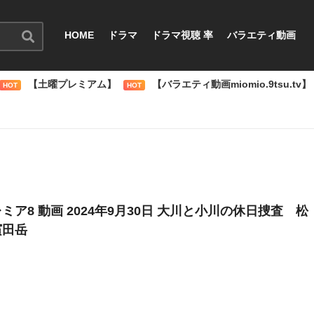
HOME
ドラマ
ドラマ視聴 率
バラエティ動画
【土曜プレミアム】
【バラエティ動画miomio.9tsu.tv】
HOT
HOT
ミア8 動画 2024年9月30日 大川と小川の休日捜査 松
濱田岳