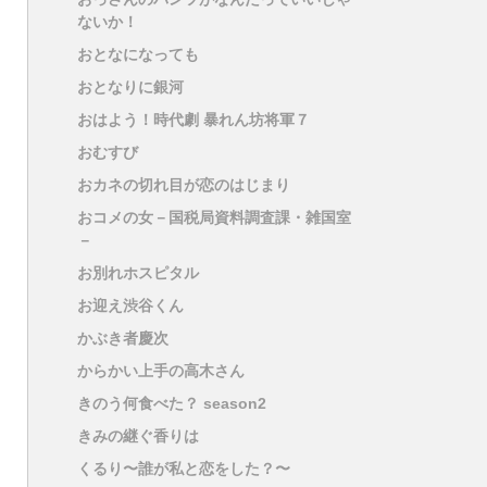
ないか！
おとなになっても
おとなりに銀河
おはよう！時代劇 暴れん坊将軍７
おむすび
おカネの切れ目が恋のはじまり
おコメの女－国税局資料調査課・雑国室
－
お別れホスピタル
お迎え渋谷くん
かぶき者慶次
からかい上手の高木さん
きのう何食べた？ season2
きみの継ぐ香りは
くるり〜誰が私と恋をした？〜