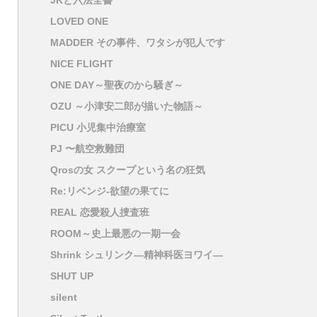
JKと六法全書
LOVED ONE
MADDER その事件、ワタシが犯人です
NICE FLIGHT
ONE DAY～聖夜のから騒ぎ～
OZU ～小津安二郎が描いた物語～
PICU 小児集中治療室
PJ 〜航空救難団
Qrosの女 スクープという名の狂気
Re:リベンジ-欲望の果てに
REAL 恋愛殺人捜査班
ROOM～史上最悪の一期一会
Shrink シュリンク―精神科医ヨワイ―
SHUT UP
silent