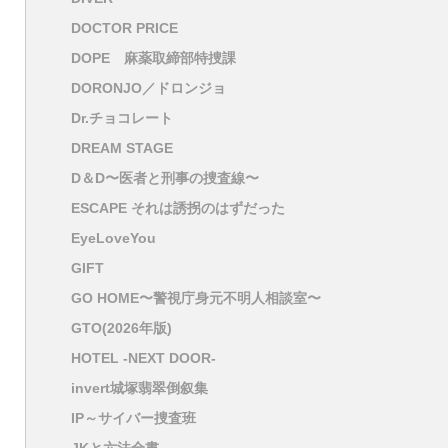
DOCTOR PRICE
DOPE 麻薬取締部特捜課
DORONJO／ドロンジョ
Dr.チョコレート
DREAM STAGE
D＆D〜医者と刑事の捜査線〜
ESCAPE それは誘拐のはずだった
EyeLoveYou
GIFT
GO HOME〜警視庁身元不明人相談室〜
GTO(2026年版)
HOTEL -NEXT DOOR-
invert城塚翡翠倒叙集
IP～サイバー捜査班