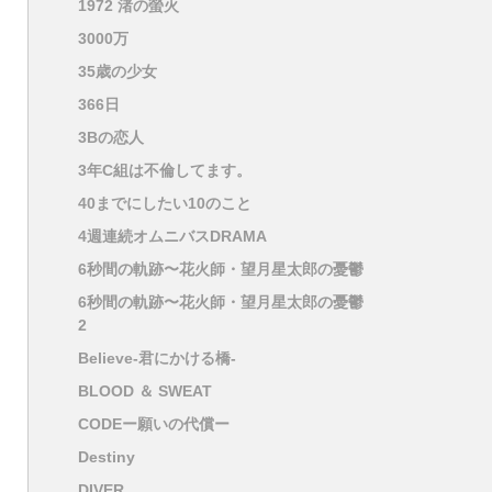
1972 渚の螢火
3000万
35歳の少女
366日
3Bの恋人
3年C組は不倫してます。
40までにしたい10のこと
4週連続オムニバスDRAMA
6秒間の軌跡〜花火師・望月星太郎の憂鬱
6秒間の軌跡〜花火師・望月星太郎の憂鬱
2
Believe-君にかける橋-
BLOOD ＆ SWEAT
CODEー願いの代償ー
Destiny
DIVER