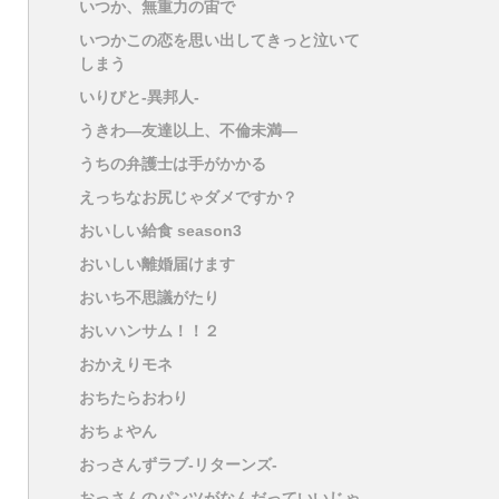
いつか、無重力の宙で
いつかこの恋を思い出してきっと泣いて
しまう
いりびと-異邦人-
うきわ―友達以上、不倫未満―
うちの弁護士は手がかかる
えっちなお尻じゃダメですか？
おいしい給食 season3
おいしい離婚届けます
おいち不思議がたり
おいハンサム！！２
おかえりモネ
おちたらおわり
おちょやん
おっさんずラブ-リターンズ-
おっさんのパンツがなんだっていいじゃ