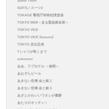
Silent Truth
SUITS／スーツ2
TOKAGE 警視庁特殊犯捜査係
TOKYO MER～走る緊急救命室～
TOKYO VICE
TOKYO VICE Season2
TOKYO 巫女忍者
Tシャツが乾くまで
unknown
ああ、ラブホテル ～秘密～
あおぞらビール
あきない世傳 金と銀２
あきない世傳 金と銀３
あざとかわいいワタシが優勝
あたりのキッチン！