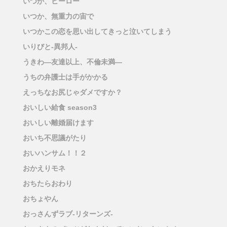
いつか、ヒーロー
いつか、無重力の宙で
いつかこの恋を思い出してきっと泣いてしまう
いりびと-異邦人-
うきわ―友達以上、不倫未満―
うちの弁護士は手がかかる
えっちなお尻じゃダメですか？
おいしい給食 season3
おいしい離婚届けます
おいち不思議がたり
おいハンサム！！２
おかえりモネ
おちたらおわり
おちょやん
おっさんずラブ-リターンズ-