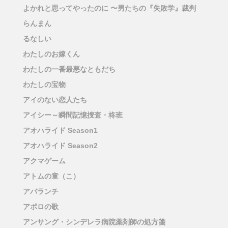
よかれと思ってやったのに 〜男たちの『失敗学』裁判
らんまん
るなしい
わたしのお嫁くん
わたしの一番最悪なともだち
わたしの宝物
アイのない恋人たち
アイシー～瞬間記憶捜査・柊班
アオハライド Season1
アオハライド Season2
アクマゲーム
アトムの童（こ）
アバランチ
アポロの歌
アンサング・シンデレラ病院薬剤師の処方箋