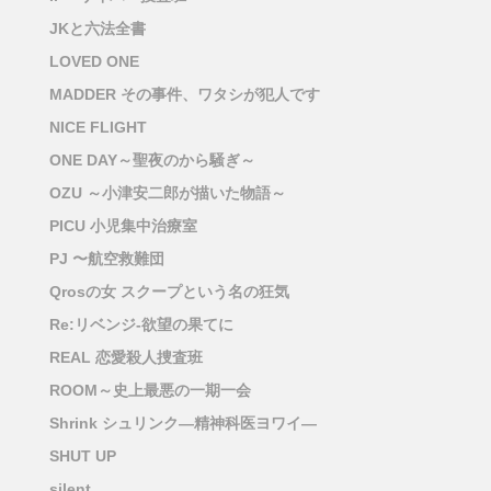
JKと六法全書
LOVED ONE
MADDER その事件、ワタシが犯人です
NICE FLIGHT
ONE DAY～聖夜のから騒ぎ～
OZU ～小津安二郎が描いた物語～
PICU 小児集中治療室
PJ 〜航空救難団
Qrosの女 スクープという名の狂気
Re:リベンジ-欲望の果てに
REAL 恋愛殺人捜査班
ROOM～史上最悪の一期一会
Shrink シュリンク―精神科医ヨワイ―
SHUT UP
silent