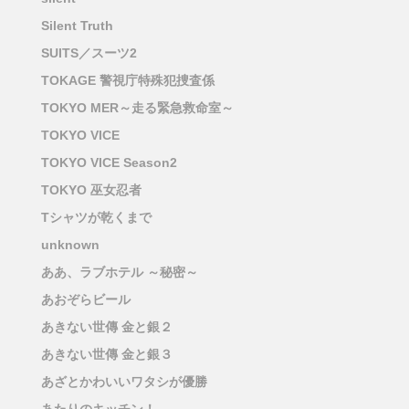
Silent Truth
SUITS／スーツ2
TOKAGE 警視庁特殊犯捜査係
TOKYO MER～走る緊急救命室～
TOKYO VICE
TOKYO VICE Season2
TOKYO 巫女忍者
Tシャツが乾くまで
unknown
ああ、ラブホテル ～秘密～
あおぞらビール
あきない世傳 金と銀２
あきない世傳 金と銀３
あざとかわいいワタシが優勝
あたりのキッチン！