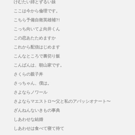
けむたい姉とずるい妹
ここは今から倫理です。
こちら予備自衛英雄補?!
こっち向いてよ向井くん
この恋あたためますか
これから配信はじめます
こんなところで裏切り飯
こんばんは、朝山家です。
さくらの親子丼
さっちゃん、僕は。
さよならノワール
さよならマエストロ〜父と私のアパッシオナート〜
ざんねんないきもの事典
しあわせな結婚
しあわせは食べて寝て待て