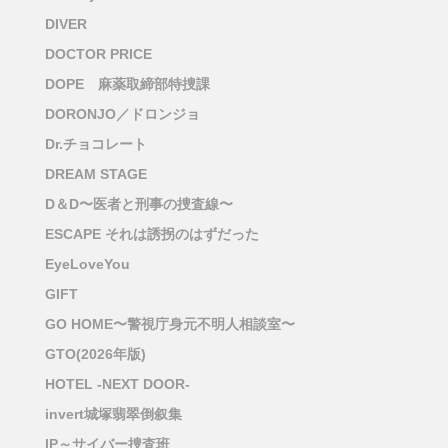
DIVER
DOCTOR PRICE
DOPE 麻薬取締部特捜課
DORONJO／ドロンジョ
Dr.チョコレート
DREAM STAGE
D＆D〜医者と刑事の捜査線〜
ESCAPE それは誘拐のはずだった
EyeLoveYou
GIFT
GO HOME〜警視庁身元不明人相談室〜
GTO(2026年版)
HOTEL -NEXT DOOR-
invert城塚翡翠倒叙集
IP～サイバー捜査班