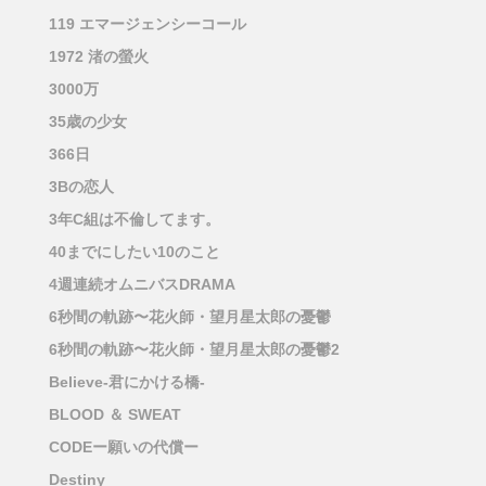
119 エマージェンシーコール
1972 渚の螢火
3000万
35歳の少女
366日
3Bの恋人
3年C組は不倫してます。
40までにしたい10のこと
4週連続オムニバスDRAMA
6秒間の軌跡〜花火師・望月星太郎の憂鬱
6秒間の軌跡〜花火師・望月星太郎の憂鬱2
Believe-君にかける橋-
BLOOD ＆ SWEAT
CODEー願いの代償ー
Destiny