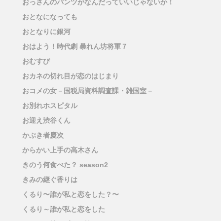
おっさんのパンツがなんだっていいじゃないか！
おとなになっても
おとなりに銀河
おはよう！時代劇 暴れん坊将軍７
おむすび
おカネの切れ目が恋のはじまり
おコメの女－国税局資料調査課・雑国室－
お別れホスピタル
お迎え渋谷くん
かぶき者慶次
からかい上手の高木さん
きのう何食べた？ season2
きみの継ぐ香りは
くるり〜誰が私と恋をした？〜
くるり～誰が私と恋をした