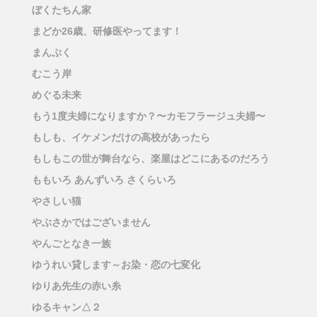
ぼくたちん家
まどか26歳、研修医やってます！
まんぷく
むこう岸
めぐる未来
もう1度夫婦になりますか？〜カモフラージュ夫婦〜
もしも、イケメンだけの高校があったら
もしもこの世が舞台なら、楽屋はどこにあるのだろう
ももいろ あんずいろ さくらいろ
やさしい猫
やぶさかではございません
やんごとなき一族
ゆうれい貸します～お染・恋の七変化
ゆりあ先生の赤い糸
ゆるキャン△２