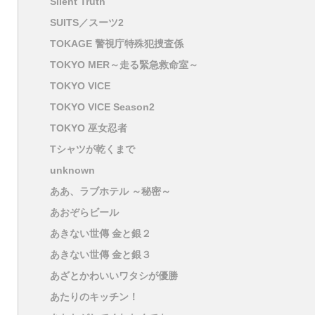
Silent Truth
SUITS／スーツ2
TOKAGE 警視庁特殊犯捜査係
TOKYO MER～走る緊急救命室～
TOKYO VICE
TOKYO VICE Season2
TOKYO 巫女忍者
Tシャツが乾くまで
unknown
ああ、ラブホテル ～秘密～
あおぞらビール
あきない世傳 金と銀２
あきない世傳 金と銀３
あざとかわいいワタシが優勝
あたりのキッチン！