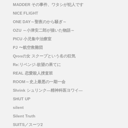
MADDER その事件、ワタシが犯人です
NICE FLIGHT
ONE DAY～聖夜のから騒ぎ～
OZU ～小津安二郎が描いた物語～
PICU 小児集中治療室
PJ 〜航空救難団
Qrosの女 スクープという名の狂気
Re:リベンジ-欲望の果てに
REAL 恋愛殺人捜査班
ROOM～史上最悪の一期一会
Shrink シュリンク―精神科医ヨワイ―
SHUT UP
silent
Silent Truth
SUITS／スーツ2