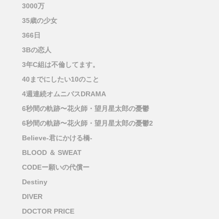
3000万
35歳の少女
366日
3Bの恋人
3年C組は不倫してます。
40までにしたい10のこと
4週連続オムニバスDRAMA
6秒間の軌跡〜花火師・望月星太郎の憂鬱
6秒間の軌跡〜花火師・望月星太郎の憂鬱2
Believe-君にかける橋-
BLOOD ＆ SWEAT
CODEー願いの代償ー
Destiny
DIVER
DOCTOR PRICE