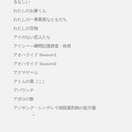
るなしい
わたしのお嫁くん
わたしの一番最悪なともだち
わたしの宝物
アイのない恋人たち
アイシー～瞬間記憶捜査・柊班
アオハライド Season1
アオハライド Season2
アクマゲーム
アトムの童（こ）
アバランチ
アポロの歌
アンサング・シンデレラ病院薬剤師の処方箋
アンサンブル
アンチヒーロー