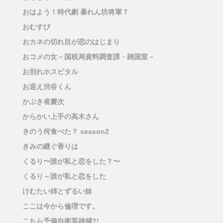
おはよう！時代劇 暴れん坊将軍７
おむすび
おカネの切れ目が恋のはじまり
おコメの女－国税局資料調査課・雑国室－
お別れホスピタル
お迎え渋谷くん
かぶき者慶次
からかい上手の高木さん
きのう何食べた？ season2
きみの継ぐ香りは
くるり〜誰が私と恋をした？〜
くるり～誰が私と恋をした
けむたい姉とずるい妹
ここは今から倫理です。
こちら予備自衛英雄補?!