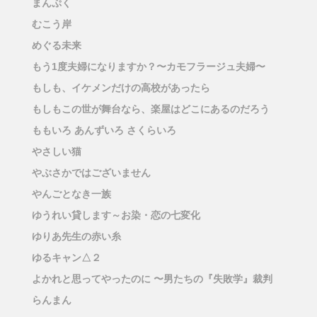
まんぷく
むこう岸
めぐる未来
もう1度夫婦になりますか？〜カモフラージュ夫婦〜
もしも、イケメンだけの高校があったら
もしもこの世が舞台なら、楽屋はどこにあるのだろう
ももいろ あんずいろ さくらいろ
やさしい猫
やぶさかではございません
やんごとなき一族
ゆうれい貸します～お染・恋の七変化
ゆりあ先生の赤い糸
ゆるキャン△２
よかれと思ってやったのに 〜男たちの『失敗学』裁判
らんまん