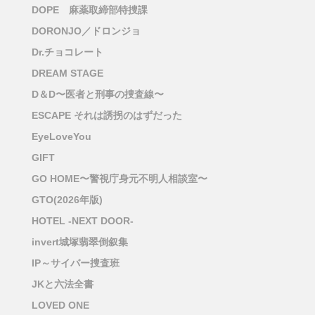
DOPE 麻薬取締部特捜課
DORONJO／ドロンジョ
Dr.チョコレート
DREAM STAGE
D＆D〜医者と刑事の捜査線〜
ESCAPE それは誘拐のはずだった
EyeLoveYou
GIFT
GO HOME〜警視庁身元不明人相談室〜
GTO(2026年版)
HOTEL -NEXT DOOR-
invert城塚翡翠倒叙集
IP～サイバー捜査班
JKと六法全書
LOVED ONE