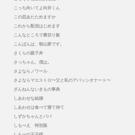
こっち向いてよ向井くん
この恋あたためますか
これから配信はじめます
こんなところで裏切り飯
こんばんは、朝山家です。
さくらの親子丼
さっちゃん、僕は。
さよならノワール
さよならマエストロ〜父と私のアパッシオナート〜
ざんねんないきもの事典
しあわせな結婚
しあわせは食べて寝て待て
しずかちゃんとパパ
しもべえ 特別版
しもべの王子様