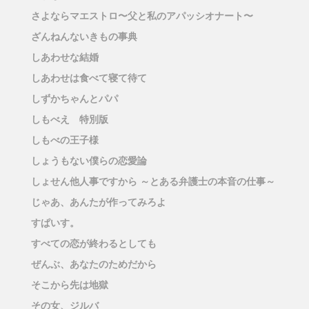
さよならマエストロ〜父と私のアパッシオナート〜
ざんねんないきもの事典
しあわせな結婚
しあわせは食べて寝て待て
しずかちゃんとパパ
しもべえ 特別版
しもべの王子様
しょうもない僕らの恋愛論
しょせん他人事ですから ～とある弁護士の本音の仕事～
じゃあ、あんたが作ってみろよ
すぱいす。
すべての恋が終わるとしても
ぜんぶ、あなたのためだから
そこから先は地獄
その女、ジルバ