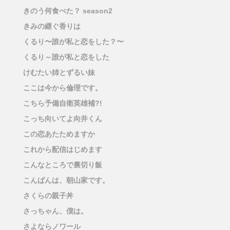
きのう何食べた？ season2
きみの継ぐ香りは
くるり〜誰が私と恋をした？〜
くるり～誰が私と恋をした
けむたい姉とずるい妹
ここは今から倫理です。
こちら予備自衛英雄補?!
こっち向いてよ向井くん
この恋あたためますか
これから配信はじめます
こんなところで裏切り飯
こんばんは、朝山家です。
さくらの親子丼
さっちゃん、僕は。
さよならノワール