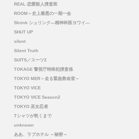
REAL 恋愛殺人捜査班
ROOM～史上最悪の一期一会
Shrink シュリンク―精神科医ヨワイ―
SHUT UP
silent
Silent Truth
SUITS／スーツ2
TOKAGE 警視庁特殊犯捜査係
TOKYO MER～走る緊急救命室～
TOKYO VICE
TOKYO VICE Season2
TOKYO 巫女忍者
Tシャツが乾くまで
unknown
ああ、ラブホテル ～秘密～