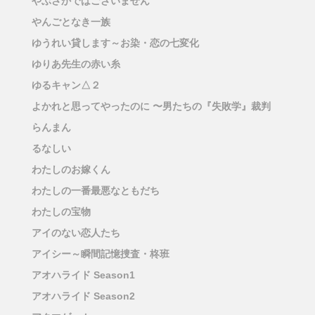
やぶさかではございません
やんごとなき一族
ゆうれい貸します～お染・恋の七変化
ゆりあ先生の赤い糸
ゆるキャン△２
よかれと思ってやったのに 〜男たちの『失敗学』裁判
らんまん
るなしい
わたしのお嫁くん
わたしの一番最悪なともだち
わたしの宝物
アイのない恋人たち
アイシー～瞬間記憶捜査・柊班
アオハライド Season1
アオハライド Season2