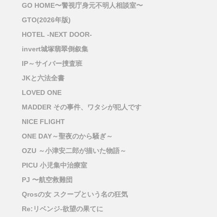
GO HOME〜警視庁身元不明人相談室〜
GTO(2026年版)
HOTEL -NEXT DOOR-
invert城塚翡翠倒叙集
IP～サイバー捜査班
JKと六法全書
LOVED ONE
MADDER その事件、ワタシが犯人です
NICE FLIGHT
ONE DAY～聖夜のから騒ぎ～
OZU ～小津安二郎が描いた物語～
PICU 小児集中治療室
PJ 〜航空救難団
Qrosの女 スクープという名の狂気
Re:リベンジ-欲望の果てに