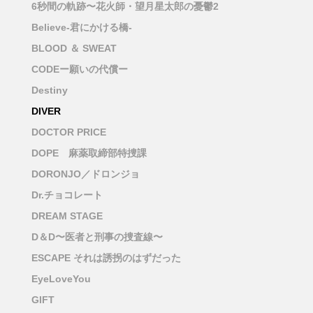
6秒間の軌跡〜花火師・望月星太郎の憂鬱2
Believe-君にかける橋-
BLOOD ＆ SWEAT
CODEー願いの代償ー
Destiny
DIVER
DOCTOR PRICE
DOPE 麻薬取締部特捜課
DORONJO／ドロンジョ
Dr.チョコレート
DREAM STAGE
D＆D〜医者と刑事の捜査線〜
ESCAPE それは誘拐のはずだった
EyeLoveYou
GIFT