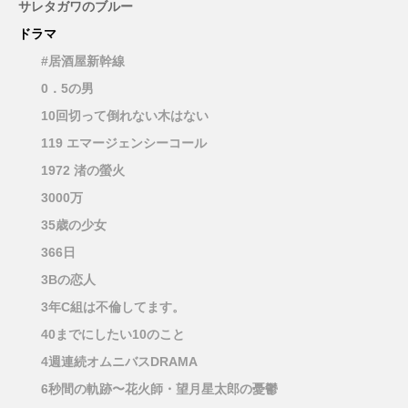
サレタガワのブルー
ドラマ
#居酒屋新幹線
0．5の男
10回切って倒れない木はない
119 エマージェンシーコール
1972 渚の螢火
3000万
35歳の少女
366日
3Bの恋人
3年C組は不倫してます。
40までにしたい10のこと
4週連続オムニバスDRAMA
6秒間の軌跡〜花火師・望月星太郎の憂鬱