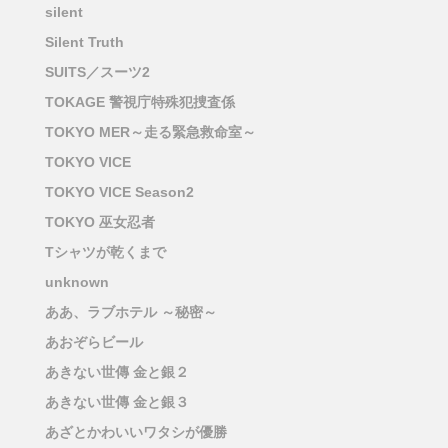
silent
Silent Truth
SUITS／スーツ2
TOKAGE 警視庁特殊犯捜査係
TOKYO MER～走る緊急救命室～
TOKYO VICE
TOKYO VICE Season2
TOKYO 巫女忍者
Tシャツが乾くまで
unknown
ああ、ラブホテル ～秘密～
あおぞらビール
あきない世傳 金と銀２
あきない世傳 金と銀３
あざとかわいいワタシが優勝