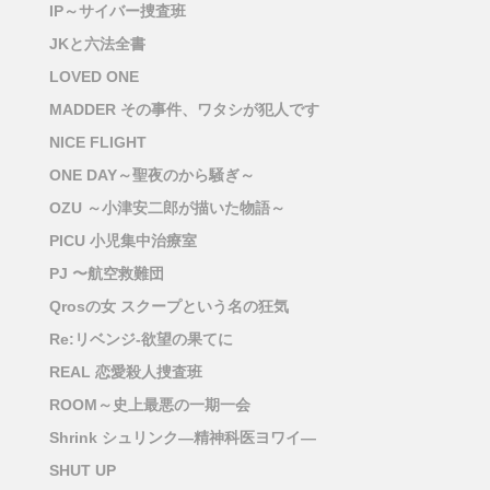
IP～サイバー捜査班
JKと六法全書
LOVED ONE
MADDER その事件、ワタシが犯人です
NICE FLIGHT
ONE DAY～聖夜のから騒ぎ～
OZU ～小津安二郎が描いた物語～
PICU 小児集中治療室
PJ 〜航空救難団
Qrosの女 スクープという名の狂気
Re:リベンジ-欲望の果てに
REAL 恋愛殺人捜査班
ROOM～史上最悪の一期一会
Shrink シュリンク―精神科医ヨワイ―
SHUT UP