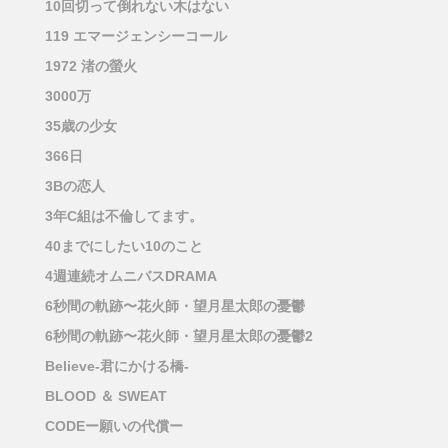
10回切って倒れない木はない
119 エマージェンシーコール
1972 渚の螢火
3000万
35歳の少女
366日
3Bの恋人
3年C組は不倫してます。
40までにしたい10のこと
4週連続オムニバスDRAMA
6秒間の軌跡〜花火師・望月星太郎の憂鬱
6秒間の軌跡〜花火師・望月星太郎の憂鬱2
Believe-君にかける橋-
BLOOD ＆ SWEAT
CODEー願いの代償ー