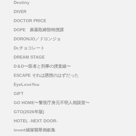
Destiny
DIVER
DOCTOR PRICE
DOPE 麻薬取締部特捜課
DORONJO／ドロンジョ
Dr.チョコレート
DREAM STAGE
D＆D〜医者と刑事の捜査線〜
ESCAPE それは誘拐のはずだった
EyeLoveYou
GIFT
GO HOME〜警視庁身元不明人相談室〜
GTO(2026年版)
HOTEL -NEXT DOOR-
invert城塚翡翠倒叙集