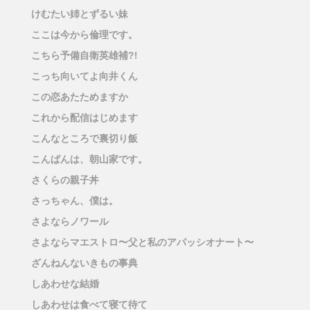
けむたい姉とずるい妹
ここは今から倫理です。
こちら予備自衛英雄補?!
こっち向いてよ向井くん
この恋あたためますか
これから配信はじめます
こんなところで裏切り飯
こんばんは、朝山家です。
さくらの親子丼
さっちゃん、僕は。
さよならノワール
さよならマエストロ〜父と私のアパッシオナート〜
ざんねんないきもの事典
しあわせな結婚
しあわせは食べて寝て待て