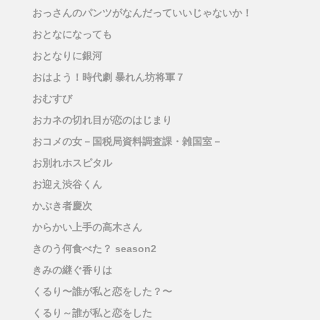
おっさんのパンツがなんだっていいじゃないか！
おとなになっても
おとなりに銀河
おはよう！時代劇 暴れん坊将軍７
おむすび
おカネの切れ目が恋のはじまり
おコメの女－国税局資料調査課・雑国室－
お別れホスピタル
お迎え渋谷くん
かぶき者慶次
からかい上手の高木さん
きのう何食べた？ season2
きみの継ぐ香りは
くるり〜誰が私と恋をした？〜
くるり～誰が私と恋をした