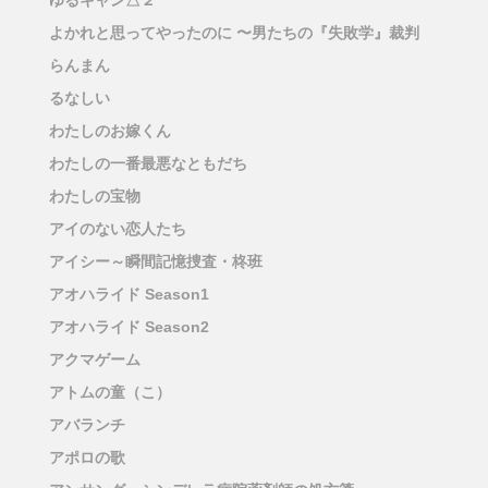
ゆるキャン△２
よかれと思ってやったのに 〜男たちの『失敗学』裁判
らんまん
るなしい
わたしのお嫁くん
わたしの一番最悪なともだち
わたしの宝物
アイのない恋人たち
アイシー～瞬間記憶捜査・柊班
アオハライド Season1
アオハライド Season2
アクマゲーム
アトムの童（こ）
アバランチ
アポロの歌