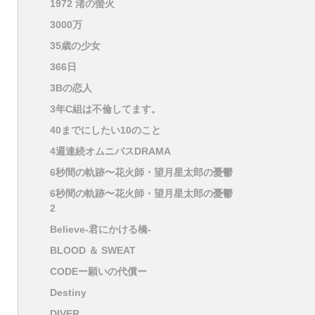
1972 渚の螢火
3000万
35歳の少女
366日
3Bの恋人
3年C組は不倫してます。
40までにしたい10のこと
4週連続オムニバスDRAMA
6秒間の軌跡〜花火師・望月星太郎の憂鬱
6秒間の軌跡〜花火師・望月星太郎の憂鬱
2
Believe-君にかける橋-
BLOOD ＆ SWEAT
CODEー願いの代償ー
Destiny
DIVER