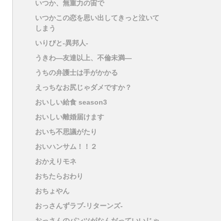
いつか、無重力の宙で
いつかこの恋を思い出してきっと泣いて
しまう
いりびと-異邦人-
うきわ―友達以上、不倫未満―
うちの弁護士は手がかかる
えっちなお尻じゃダメですか？
おいしい給食 season3
おいしい離婚届けます
おいち不思議がたり
おいハンサム！！２
おかえりモネ
おちたらおわり
おちょやん
おっさんずラブ-リターンズ-
おっさんのパンツがなんだっていいじゃ