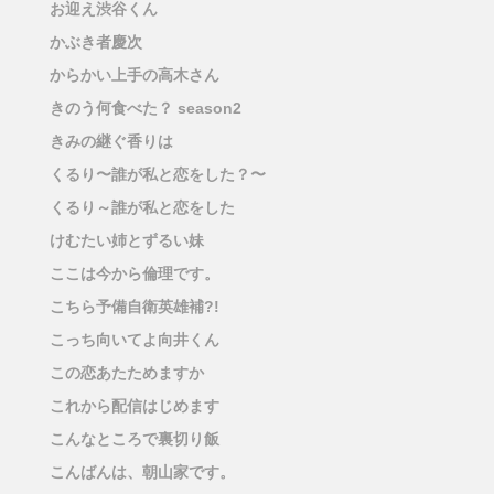
お迎え渋谷くん
かぶき者慶次
からかい上手の高木さん
きのう何食べた？ season2
きみの継ぐ香りは
くるり〜誰が私と恋をした？〜
くるり～誰が私と恋をした
けむたい姉とずるい妹
ここは今から倫理です。
こちら予備自衛英雄補?!
こっち向いてよ向井くん
この恋あたためますか
これから配信はじめます
こんなところで裏切り飯
こんばんは、朝山家です。