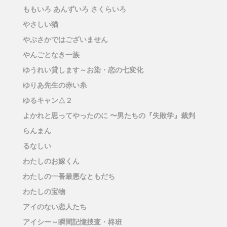
ももいろ あんずいろ さくらいろ
やさしい猫
やぶさかではございません
やんごとなき一族
ゆうれい貸します～お染・恋の七変化
ゆりあ先生の赤い糸
ゆるキャン△２
よかれと思ってやったのに 〜男たちの『失敗学』裁判
らんまん
るなしい
わたしのお嫁くん
わたしの一番最悪なともだち
わたしの宝物
アイのない恋人たち
アイシー～瞬間記憶捜査・柊班