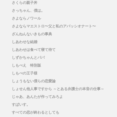
さくらの親子丼
さっちゃん、僕は。
さよならノワール
さよならマエストロ〜父と私のアパッシオナート〜
ざんねんないきもの事典
しあわせな結婚
しあわせは食べて寝て待て
しずかちゃんとパパ
しもべえ 特別版
しもべの王子様
しょうもない僕らの恋愛論
しょせん他人事ですから ～とある弁護士の本音の仕事～
じゃあ、あんたが作ってみろよ
すぱいす。
すべての恋が終わるとしても