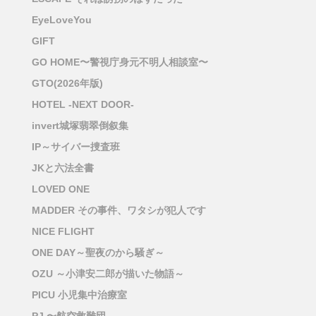
EyeLoveYou
GIFT
GO HOME〜警視庁身元不明人相談室〜
GTO(2026年版)
HOTEL -NEXT DOOR-
invert城塚翡翠倒叙集
IP～サイバー捜査班
JKと六法全書
LOVED ONE
MADDER その事件、ワタシが犯人です
NICE FLIGHT
ONE DAY～聖夜のから騒ぎ～
OZU ～小津安二郎が描いた物語～
PICU 小児集中治療室