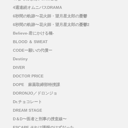
4週連続オムニバスDRAMA
6秒間の軌跡〜花火師・望月星太郎の憂鬱
6秒間の軌跡〜花火師・望月星太郎の憂鬱2
Believe-君にかける橋-
BLOOD ＆ SWEAT
CODEー願いの代償ー
Destiny
DIVER
DOCTOR PRICE
DOPE 麻薬取締部特捜課
DORONJO／ドロンジョ
Dr.チョコレート
DREAM STAGE
D＆D〜医者と刑事の捜査線〜
ESCAPE それは誘拐のはずだった