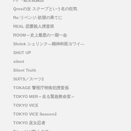
PJ 〜航空救難団
Qrosの女 スクープという名の狂気
Re:リベンジ-欲望の果てに
REAL 恋愛殺人捜査班
ROOM～史上最悪の一期一会
Shrink シュリンク―精神科医ヨワイ―
SHUT UP
silent
Silent Truth
SUITS／スーツ2
TOKAGE 警視庁特殊犯捜査係
TOKYO MER～走る緊急救命室～
TOKYO VICE
TOKYO VICE Season2
TOKYO 巫女忍者