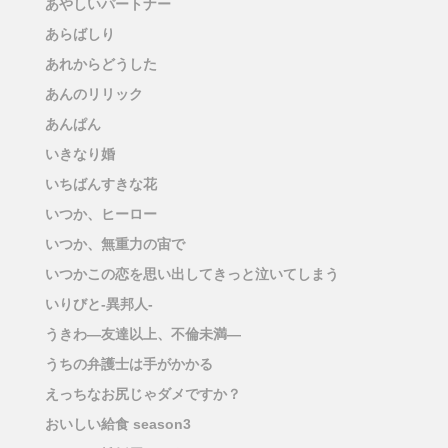
あやしいパートナー
あらばしり
あれからどうした
あんのリリック
あんぱん
いきなり婚
いちばんすきな花
いつか、ヒーロー
いつか、無重力の宙で
いつかこの恋を思い出してきっと泣いてしまう
いりびと-異邦人-
うきわ―友達以上、不倫未満―
うちの弁護士は手がかかる
えっちなお尻じゃダメですか？
おいしい給食 season3