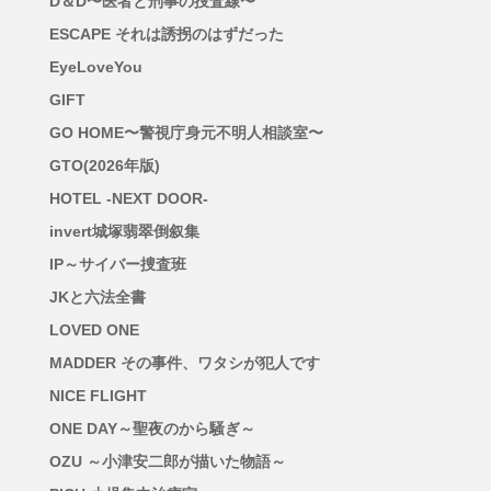
D＆D〜医者と刑事の捜査線〜
ESCAPE それは誘拐のはずだった
EyeLoveYou
GIFT
GO HOME〜警視庁身元不明人相談室〜
GTO(2026年版)
HOTEL -NEXT DOOR-
invert城塚翡翠倒叙集
IP～サイバー捜査班
JKと六法全書
LOVED ONE
MADDER その事件、ワタシが犯人です
NICE FLIGHT
ONE DAY～聖夜のから騒ぎ～
OZU ～小津安二郎が描いた物語～