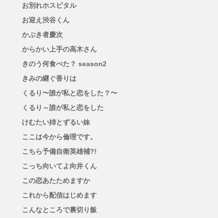
お別れホスピタル
お迎え渋谷くん
かぶき者慶次
からかい上手の高木さん
きのう何食べた？ season2
きみの継ぐ香りは
くるり〜誰が私と恋をした？〜
くるり～誰が私と恋をした
けむたい姉とずるい妹
ここは今から倫理です。
こちら予備自衛英雄補?!
こっち向いてよ向井くん
この恋あたためますか
これから配信はじめます
こんなところで裏切り飯