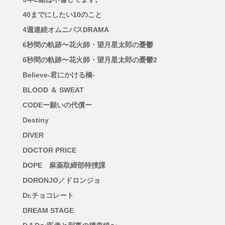
40までにしたい10のこと
4週連続オムニバスDRAMA
6秒間の軌跡〜花火師・望月星太郎の憂鬱
6秒間の軌跡〜花火師・望月星太郎の憂鬱2
Believe-君にかける橋-
BLOOD ＆ SWEAT
CODEー願いの代償ー
Destiny
DIVER
DOCTOR PRICE
DOPE 麻薬取締部特捜課
DORONJO／ドロンジョ
Dr.チョコレート
DREAM STAGE