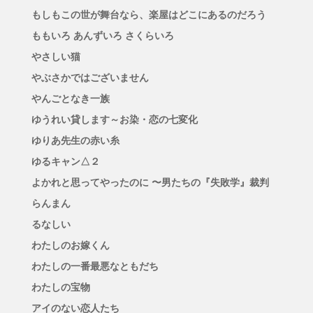
もしもこの世が舞台なら、楽屋はどこにあるのだろう
ももいろ あんずいろ さくらいろ
やさしい猫
やぶさかではございません
やんごとなき一族
ゆうれい貸します～お染・恋の七変化
ゆりあ先生の赤い糸
ゆるキャン△２
よかれと思ってやったのに 〜男たちの『失敗学』裁判
らんまん
るなしい
わたしのお嫁くん
わたしの一番最悪なともだち
わたしの宝物
アイのない恋人たち