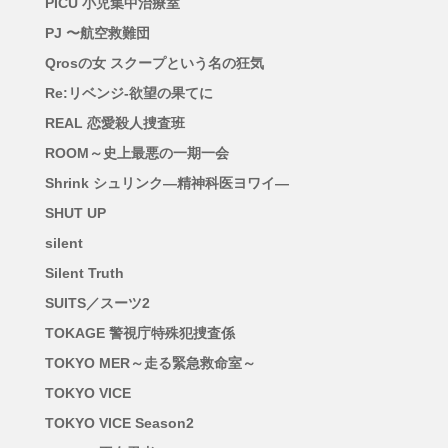
PICU 小児集中治療室
PJ 〜航空救難団
Qrosの女 スクープという名の狂気
Re:リベンジ-欲望の果てに
REAL 恋愛殺人捜査班
ROOM～史上最悪の一期一会
Shrink シュリンク―精神科医ヨワイ―
SHUT UP
silent
Silent Truth
SUITS／スーツ2
TOKAGE 警視庁特殊犯捜査係
TOKYO MER～走る緊急救命室～
TOKYO VICE
TOKYO VICE Season2