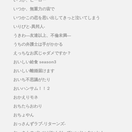
いつか、ヒーロー
いつか、無重力の宙で
いつかこの恋を思い出してきっと泣いてしまう
いりびと-異邦人-
うきわ―友達以上、不倫未満―
うちの弁護士は手がかかる
えっちなお尻じゃダメですか？
おいしい給食 season3
おいしい離婚届けます
おいち不思議がたり
おいハンサム！！２
おかえりモネ
おちたらおわり
おちょやん
おっさんずラブ-リターンズ-