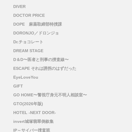
DIVER
DOCTOR PRICE
DOPE 麻薬取締部特捜課
DORONJO／ドロンジョ
Dr.チョコレート
DREAM STAGE
D＆D〜医者と刑事の捜査線〜
ESCAPE それは誘拐のはずだった
EyeLoveYou
GIFT
GO HOME〜警視庁身元不明人相談室〜
GTO(2026年版)
HOTEL -NEXT DOOR-
invert城塚翡翠倒叙集
IP～サイバー捜査班