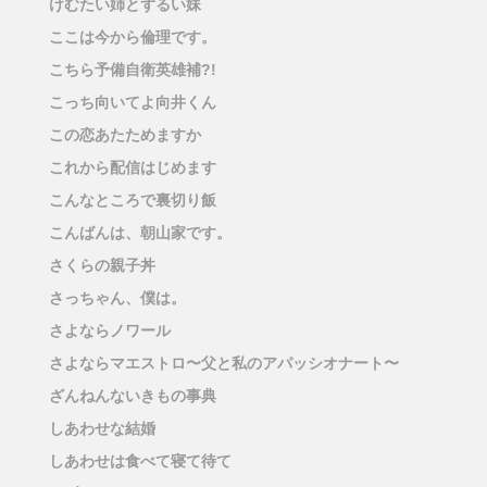
けむたい姉とずるい妹
ここは今から倫理です。
こちら予備自衛英雄補?!
こっち向いてよ向井くん
この恋あたためますか
これから配信はじめます
こんなところで裏切り飯
こんばんは、朝山家です。
さくらの親子丼
さっちゃん、僕は。
さよならノワール
さよならマエストロ〜父と私のアパッシオナート〜
ざんねんないきもの事典
しあわせな結婚
しあわせは食べて寝て待て