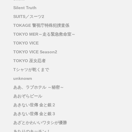
Silent Truth
SUITS／スーツ2
TOKAGE 警視庁特殊犯捜査係
TOKYO MER～走る緊急救命室～
TOKYO VICE
TOKYO VICE Season2
TOKYO 巫女忍者
Tシャツが乾くまで
unknown
ああ、ラブホテル ～秘密～
あおぞらビール
あきない世傳 金と銀２
あきない世傳 金と銀３
あざとかわいいワタシが優勝
あたりのキッチン！