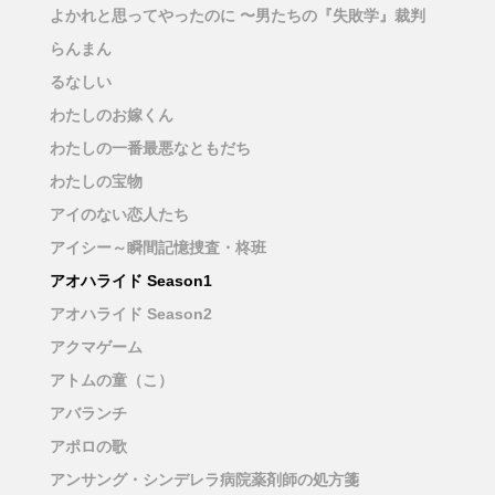
よかれと思ってやったのに 〜男たちの『失敗学』裁判
らんまん
るなしい
わたしのお嫁くん
わたしの一番最悪なともだち
わたしの宝物
アイのない恋人たち
アイシー～瞬間記憶捜査・柊班
アオハライド Season1
アオハライド Season2
アクマゲーム
アトムの童（こ）
アバランチ
アポロの歌
アンサング・シンデレラ病院薬剤師の処方箋