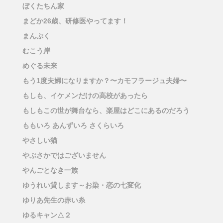
ぼくたちん家
まどか26歳、研修医やってます！
まんぷく
むこう岸
めぐる未来
もう1度夫婦になりますか？〜カモフラージュ夫婦〜
もしも、イケメンだけの高校があったら
もしもこの世が舞台なら、楽屋はどこにあるのだろう
ももいろ あんずいろ さくらいろ
やさしい猫
やぶさかではございません
やんごとなき一族
ゆうれい貸します～お染・恋の七変化
ゆりあ先生の赤い糸
ゆるキャン△２