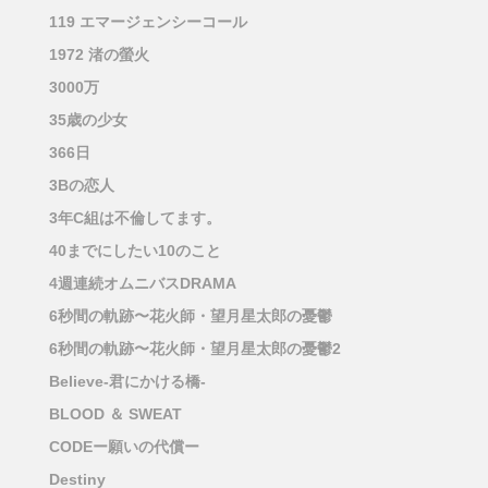
119 エマージェンシーコール
1972 渚の螢火
3000万
35歳の少女
366日
3Bの恋人
3年C組は不倫してます。
40までにしたい10のこと
4週連続オムニバスDRAMA
6秒間の軌跡〜花火師・望月星太郎の憂鬱
6秒間の軌跡〜花火師・望月星太郎の憂鬱2
Believe-君にかける橋-
BLOOD ＆ SWEAT
CODEー願いの代償ー
Destiny