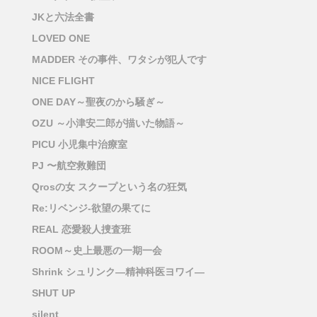
JKと六法全書
LOVED ONE
MADDER その事件、ワタシが犯人です
NICE FLIGHT
ONE DAY～聖夜のから騒ぎ～
OZU ～小津安二郎が描いた物語～
PICU 小児集中治療室
PJ 〜航空救難団
Qrosの女 スクープという名の狂気
Re:リベンジ-欲望の果てに
REAL 恋愛殺人捜査班
ROOM～史上最悪の一期一会
Shrink シュリンク―精神科医ヨワイ―
SHUT UP
silent