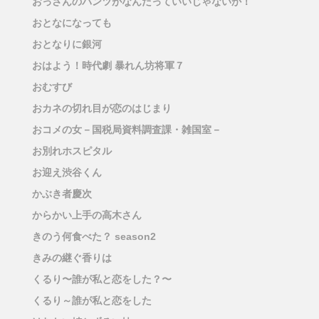
おっさんのパンツがなんだっていいじゃないか！
おとなになっても
おとなりに銀河
おはよう！時代劇 暴れん坊将軍７
おむすび
おカネの切れ目が恋のはじまり
おコメの女－国税局資料調査課・雑国室－
お別れホスピタル
お迎え渋谷くん
かぶき者慶次
からかい上手の高木さん
きのう何食べた？ season2
きみの継ぐ香りは
くるり〜誰が私と恋をした？〜
くるり～誰が私と恋をした