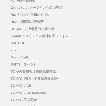
PJ 〜航空救難団
Qrosの女 スクープという名の狂気
Re:リベンジ-欲望の果てに
REAL 恋愛殺人捜査班
ROOM～史上最悪の一期一会
Shrink シュリンク―精神科医ヨワイ―
SHUT UP
silent
Silent Truth
SUITS／スーツ2
TOKAGE 警視庁特殊犯捜査係
TOKYO MER～走る緊急救命室～
TOKYO VICE
TOKYO VICE Season2
TOKYO 巫女忍者