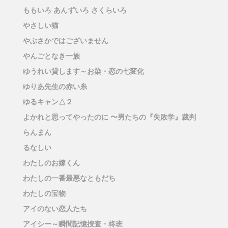
ももいろ あんずいろ さくらいろ
やさしい猫
やぶさかではございません
やんごとなき一族
ゆうれい貸します～お染・恋の七変化
ゆりあ先生の赤い糸
ゆるキャン△２
よかれと思ってやったのに 〜男たちの『失敗学』裁判
らんまん
るなしい
わたしのお嫁くん
わたしの一番最悪なともだち
わたしの宝物
アイのない恋人たち
アイシー～瞬間記憶捜査・柊班