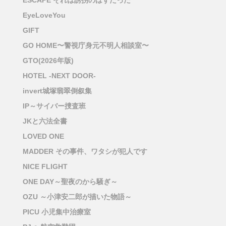
ESCAPE それは誘拐のはずだった
EyeLoveYou
GIFT
GO HOME〜警視庁身元不明人相談室〜
GTO(2026年版)
HOTEL -NEXT DOOR-
invert城塚翡翠倒叙集
IP～サイバー捜査班
JKと六法全書
LOVED ONE
MADDER その事件、ワタシが犯人です
NICE FLIGHT
ONE DAY～聖夜のから騒ぎ～
OZU ～小津安二郎が描いた物語～
PICU 小児集中治療室