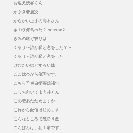
お迎え渋谷くん
かぶき者慶次
からかい上手の高木さん
きのう何食べた？ season2
きみの継ぐ香りは
くるり〜誰が私と恋をした？〜
くるり～誰が私と恋をした
けむたい姉とずるい妹
ここは今から倫理です。
こちら予備自衛英雄補?!
こっち向いてよ向井くん
この恋あたためますか
これから配信はじめます
こんなところで裏切り飯
こんばんは、朝山家です。