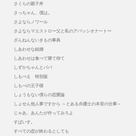
さくらの親子丼
さっちゃん、僕は。
さよならノワール
さよならマエストロ〜父と私のアパッシオナート〜
ざんねんないきもの事典
しあわせな結婚
しあわせは食べて寝て待て
しずかちゃんとパパ
しもべえ 特別版
しもべの王子様
しょうもない僕らの恋愛論
しょせん他人事ですから ～とある弁護士の本音の仕事～
じゃあ、あんたが作ってみろよ
すぱいす。
すべての恋が終わるとしても