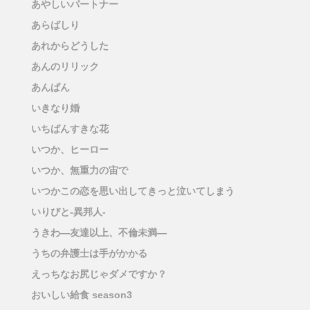
あやしいパートナー
あらばしり
あれからどうした
あんのリリック
あんぱん
いきなり婚
いちばんすきな花
いつか、ヒーロー
いつか、無重力の宙で
いつかこの恋を思い出してきっと泣いてしまう
いりびと-異邦人-
うきわ―友達以上、不倫未満―
うちの弁護士は手がかかる
えっちなお尻じゃダメですか？
おいしい給食 season3