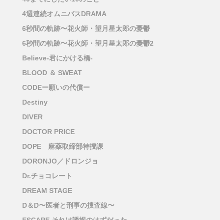
4週連続オムニバスDRAMA
6秒間の軌跡〜花火師・望月星太郎の憂鬱
6秒間の軌跡〜花火師・望月星太郎の憂鬱2
Believe-君にかける橋-
BLOOD ＆ SWEAT
CODEー願いの代償ー
Destiny
DIVER
DOCTOR PRICE
DOPE 麻薬取締部特捜課
DORONJO／ドロンジョ
Dr.チョコレート
DREAM STAGE
D＆D〜医者と刑事の捜査線〜