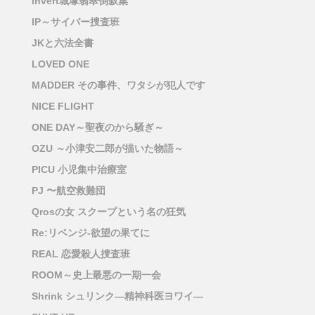
invert城塚翡翠倒叙集
IP～サイバー捜査班
JKと六法全書
LOVED ONE
MADDER その事件、ワタシが犯人です
NICE FLIGHT
ONE DAY～聖夜のから騒ぎ～
OZU ～小津安二郎が描いた物語～
PICU 小児集中治療室
PJ 〜航空救難団
Qrosの女 スクープという名の狂気
Re:リベンジ-欲望の果てに
REAL 恋愛殺人捜査班
ROOM～史上最悪の一期一会
Shrink シュリンク―精神科医ヨワイ―