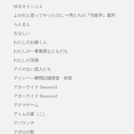
ゆるキャン△２
よかれと思ってやったのに 〜男たちの『失敗学』裁判
らんまん
るなしい
わたしのお嫁くん
わたしの一番最悪なともだち
わたしの宝物
アイのない恋人たち
アイシー～瞬間記憶捜査・柊班
アオハライド Season1
アオハライド Season2
アクマゲーム
アトムの童（こ）
アバランチ
アポロの歌