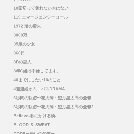
10回切って倒れない木はない
119 エマージェンシーコール
1972 渚の螢火
3000万
35歳の少女
366日
3Bの恋人
3年C組は不倫してます。
40までにしたい10のこと
4週連続オムニバスDRAMA
6秒間の軌跡〜花火師・望月星太郎の憂鬱
6秒間の軌跡〜花火師・望月星太郎の憂鬱2
Believe-君にかける橋-
BLOOD ＆ SWEAT
CODEー願いの代償ー