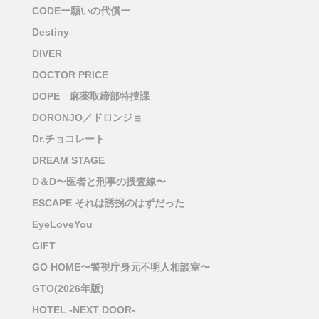
CODEー願いの代償ー
Destiny
DIVER
DOCTOR PRICE
DOPE 麻薬取締部特捜課
DORONJO／ドロンジョ
Dr.チョコレート
DREAM STAGE
D＆D〜医者と刑事の捜査線〜
ESCAPE それは誘拐のはずだった
EyeLoveYou
GIFT
GO HOME〜警視庁身元不明人相談室〜
GTO(2026年版)
HOTEL -NEXT DOOR-