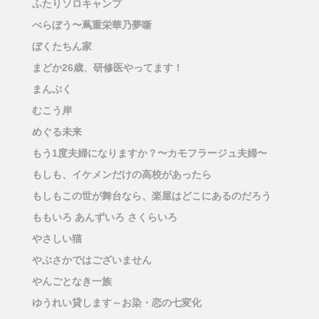
ふたりソロキャンプ
べらぼう〜蔦重栄華乃夢噺
ぼくたちん家
まどか26歳、研修医やってます！
まんぷく
むこう岸
めぐる未来
もう1度夫婦になりますか？〜カモフラージュ夫婦〜
もしも、イケメンだけの高校があったら
もしもこの世が舞台なら、楽屋はどこにあるのだろう
ももいろ あんずいろ さくらいろ
やさしい猫
やぶさかではございません
やんごとなき一族
ゆうれい貸します～お染・恋の七変化