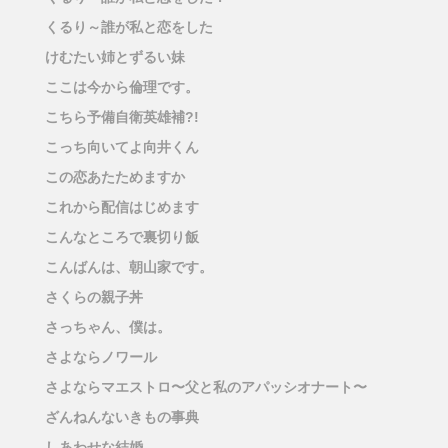
くるり～誰が私と恋をした
けむたい姉とずるい妹
ここは今から倫理です。
こちら予備自衛英雄補?!
こっち向いてよ向井くん
この恋あたためますか
これから配信はじめます
こんなところで裏切り飯
こんばんは、朝山家です。
さくらの親子丼
さっちゃん、僕は。
さよならノワール
さよならマエストロ〜父と私のアパッシオナート〜
ざんねんないきもの事典
しあわせな結婚