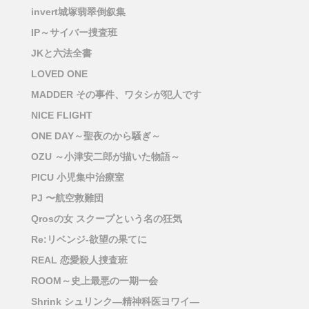
invert城塚翡翠倒叙集
IP～サイバー捜査班
JKと六法全書
LOVED ONE
MADDER その事件、ワタシが犯人です
NICE FLIGHT
ONE DAY～聖夜のから騒ぎ～
OZU ～小津安二郎が描いた物語～
PICU 小児集中治療室
PJ 〜航空救難団
Qrosの女 スクープという名の狂気
Re:リベンジ-欲望の果てに
REAL 恋愛殺人捜査班
ROOM～史上最悪の一期一会
Shrink シュリンク―精神科医ヨワイ―