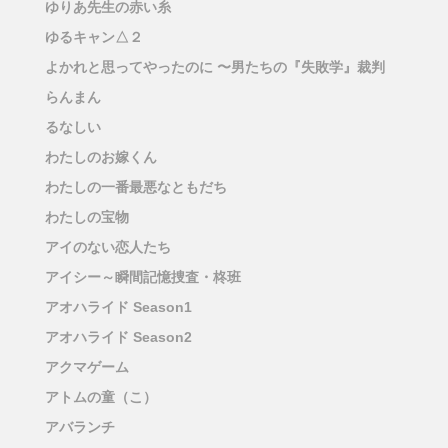
ゆりあ先生の赤い糸
ゆるキャン△２
よかれと思ってやったのに 〜男たちの『失敗学』裁判
らんまん
るなしい
わたしのお嫁くん
わたしの一番最悪なともだち
わたしの宝物
アイのない恋人たち
アイシー～瞬間記憶捜査・柊班
アオハライド Season1
アオハライド Season2
アクマゲーム
アトムの童（こ）
アバランチ