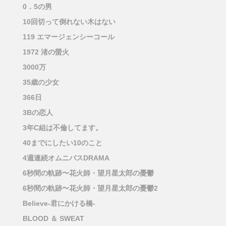
0．5の男
10回切って倒れない木はない
119 エマージェンシーコール
1972 渚の螢火
3000万
35歳の少女
366日
3Bの恋人
3年C組は不倫してます。
40までにしたい10のこと
4週連続オムニバスDRAMA
6秒間の軌跡〜花火師・望月星太郎の憂鬱
6秒間の軌跡〜花火師・望月星太郎の憂鬱2
Believe-君にかける橋-
BLOOD ＆ SWEAT