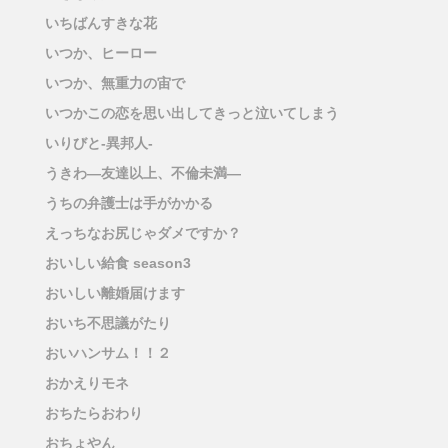
いちばんすきな花
いつか、ヒーロー
いつか、無重力の宙で
いつかこの恋を思い出してきっと泣いてしまう
いりびと-異邦人-
うきわ―友達以上、不倫未満―
うちの弁護士は手がかかる
えっちなお尻じゃダメですか？
おいしい給食 season3
おいしい離婚届けます
おいち不思議がたり
おいハンサム！！２
おかえりモネ
おちたらおわり
おちょやん