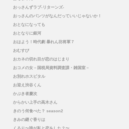
おっさんずラブ-リターンズ-
おっさんのパンツがなんだっていいじゃないか！
おとなになっても
おとなりに銀河
おはよう！時代劇 暴れん坊将軍７
おむすび
おカネの切れ目が恋のはじまり
おコメの女－国税局資料調査課・雑国室－
お別れホスピタル
お迎え渋谷くん
かぶき者慶次
からかい上手の高木さん
きのう何食べた？ season2
きみの継ぐ香りは
くるり〜誰が私と恋をした？〜