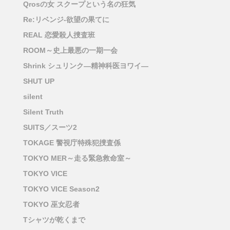
Qrosの女 スクープという名の狂気
Re:リベンジ-欲望の果てに
REAL 恋愛殺人捜査班
ROOM～史上最悪の一期一会
Shrink シュリンク―精神科医ヨワイ―
SHUT UP
silent
Silent Truth
SUITS／スーツ2
TOKAGE 警視庁特殊犯捜査係
TOKYO MER～走る緊急救命室～
TOKYO VICE
TOKYO VICE Season2
TOKYO 巫女忍者
Tシャツが乾くまで