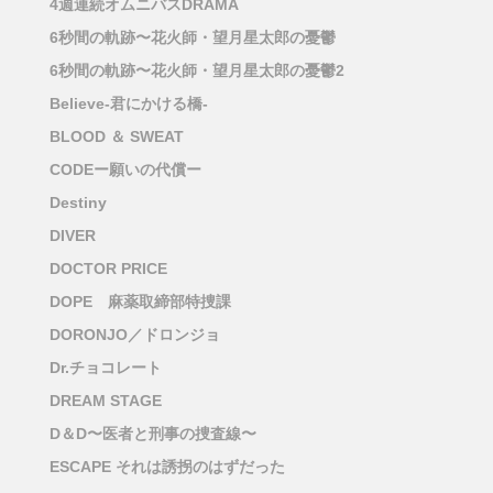
4週連続オムニバスDRAMA
6秒間の軌跡〜花火師・望月星太郎の憂鬱
6秒間の軌跡〜花火師・望月星太郎の憂鬱2
Believe-君にかける橋-
BLOOD ＆ SWEAT
CODEー願いの代償ー
Destiny
DIVER
DOCTOR PRICE
DOPE 麻薬取締部特捜課
DORONJO／ドロンジョ
Dr.チョコレート
DREAM STAGE
D＆D〜医者と刑事の捜査線〜
ESCAPE それは誘拐のはずだった