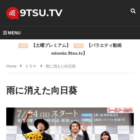
MENU
【土曜プレミアム】
【バラエティ動画
HOT
HOT
miomio.9tsu.tv】
Home
ドラマ
雨に消えた向日葵
雨に消えた向日葵