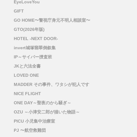
EyeLoveYou
GIFT
GO HOME〜警視庁身元不明人相談室〜
GTO(2026年版)
HOTEL -NEXT DOOR-
invert城塚翡翠倒叙集
IP～サイバー捜査班
JKと六法全書
LOVED ONE
MADDER その事件、ワタシが犯人です
NICE FLIGHT
ONE DAY～聖夜のから騒ぎ～
OZU ～小津安二郎が描いた物語～
PICU 小児集中治療室
PJ 〜航空救難団