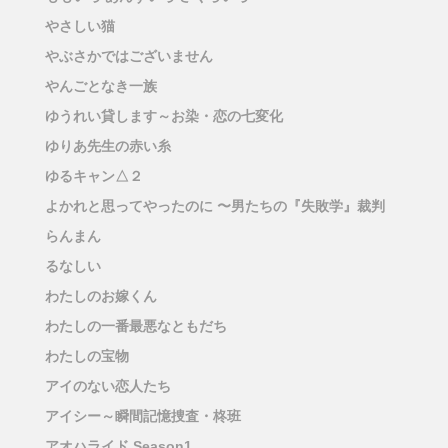
やさしい猫
やぶさかではございません
やんごとなき一族
ゆうれい貸します～お染・恋の七変化
ゆりあ先生の赤い糸
ゆるキャン△２
よかれと思ってやったのに 〜男たちの『失敗学』裁判
らんまん
るなしい
わたしのお嫁くん
わたしの一番最悪なともだち
わたしの宝物
アイのない恋人たち
アイシー～瞬間記憶捜査・柊班
アオハライド Season1