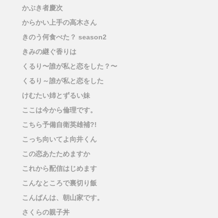
かぶき者慶次
からかい上手の高木さん
きのう何食べた？ season2
きみの継ぐ香りは
くるり〜誰が私と恋をした？〜
くるり～誰が私と恋をした
けむたい姉とずるい妹
ここは今から倫理です。
こちら予備自衛英雄補?!
こっち向いてよ向井くん
この恋あたためますか
これから配信はじめます
こんなところで裏切り飯
こんばんは、朝山家です。
さくらの親子丼