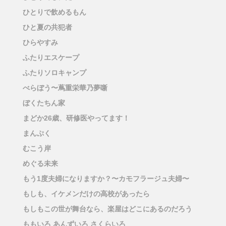
ひとりで飲めるもん
ひと夏の共犯者
ひらやすみ
ふたりエスケープ
ふたりソロキャンプ
べらぼう〜蔦重栄華乃夢噺
ぼくたちん家
まどか26歳、研修医やってます！
まんぷく
むこう岸
めぐる未来
もう1度夫婦になりますか？〜カモフラージュ夫婦〜
もしも、イケメンだけの高校があったら
もしもこの世が舞台なら、楽屋はどこにあるのだろう
ももいろ あんずいろ さくらいろ