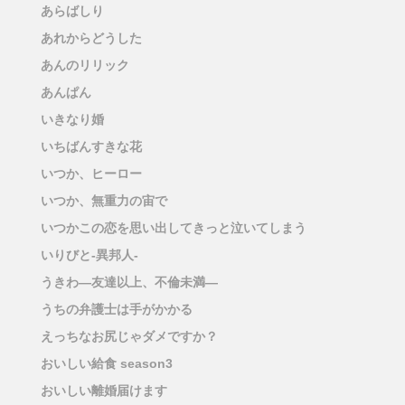
あらばしり
あれからどうした
あんのリリック
あんぱん
いきなり婚
いちばんすきな花
いつか、ヒーロー
いつか、無重力の宙で
いつかこの恋を思い出してきっと泣いてしまう
いりびと-異邦人-
うきわ―友達以上、不倫未満―
うちの弁護士は手がかかる
えっちなお尻じゃダメですか？
おいしい給食 season3
おいしい離婚届けます