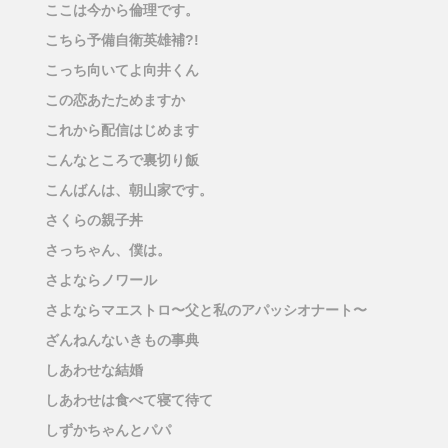
ここは今から倫理です。
こちら予備自衛英雄補?!
こっち向いてよ向井くん
この恋あたためますか
これから配信はじめます
こんなところで裏切り飯
こんばんは、朝山家です。
さくらの親子丼
さっちゃん、僕は。
さよならノワール
さよならマエストロ〜父と私のアパッシオナート〜
ざんねんないきもの事典
しあわせな結婚
しあわせは食べて寝て待て
しずかちゃんとパパ