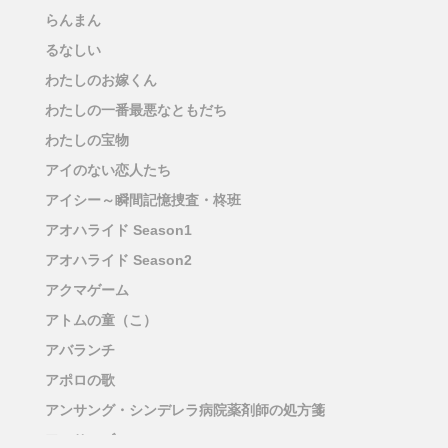
らんまん
るなしい
わたしのお嫁くん
わたしの一番最悪なともだち
わたしの宝物
アイのない恋人たち
アイシー～瞬間記憶捜査・柊班
アオハライド Season1
アオハライド Season2
アクマゲーム
アトムの童（こ）
アバランチ
アポロの歌
アンサング・シンデレラ病院薬剤師の処方箋
アンサンブル