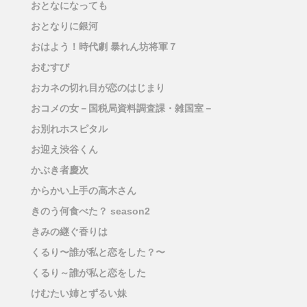
おとなになっても
おとなりに銀河
おはよう！時代劇 暴れん坊将軍７
おむすび
おカネの切れ目が恋のはじまり
おコメの女－国税局資料調査課・雑国室－
お別れホスピタル
お迎え渋谷くん
かぶき者慶次
からかい上手の高木さん
きのう何食べた？ season2
きみの継ぐ香りは
くるり〜誰が私と恋をした？〜
くるり～誰が私と恋をした
けむたい姉とずるい妹