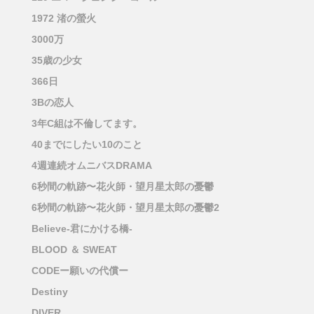
1972 渚の螢火
3000万
35歳の少女
366日
3Bの恋人
3年C組は不倫してます。
40までにしたい10のこと
4週連続オムニバスDRAMA
6秒間の軌跡〜花火師・望月星太郎の憂鬱
6秒間の軌跡〜花火師・望月星太郎の憂鬱2
Believe-君にかける橋-
BLOOD ＆ SWEAT
CODEー願いの代償ー
Destiny
DIVER