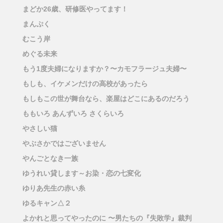
まどか26歳、研修医やってます！
まんぷく
むこう岸
めぐる未来
もう1度夫婦になりますか？〜カモフラージュ夫婦〜
もしも、イケメンだけの高校があったら
もしもこの世が舞台なら、楽屋はどこにあるのだろう
ももいろ あんずいろ さくらいろ
やさしい猫
やぶさかではございません
やんごとなき一族
ゆうれい貸します～お染・恋の七変化
ゆりあ先生の赤い糸
ゆるキャン△２
よかれと思ってやったのに 〜男たちの『失敗学』裁判