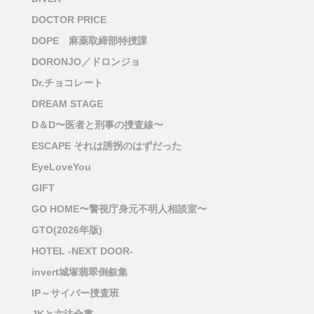
DOCTOR PRICE
DOPE 麻薬取締部特捜課
DORONJO／ドロンジョ
Dr.チョコレート
DREAM STAGE
D＆D〜医者と刑事の捜査線〜
ESCAPE それは誘拐のはずだった
EyeLoveYou
GIFT
GO HOME〜警視庁身元不明人相談室〜
GTO(2026年版)
HOTEL -NEXT DOOR-
invert城塚翡翠倒叙集
IP～サイバー捜査班
JKと六法全書