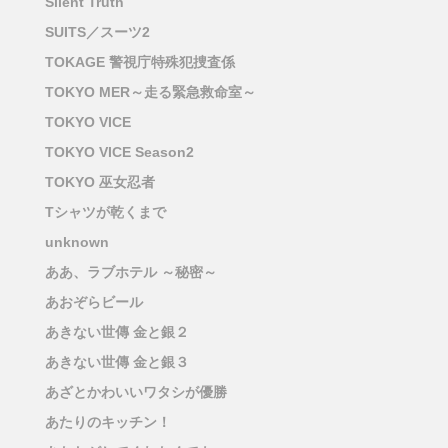
Silent Truth
SUITS／スーツ2
TOKAGE 警視庁特殊犯捜査係
TOKYO MER～走る緊急救命室～
TOKYO VICE
TOKYO VICE Season2
TOKYO 巫女忍者
Tシャツが乾くまで
unknown
ああ、ラブホテル ～秘密～
あおぞらビール
あきない世傳 金と銀２
あきない世傳 金と銀３
あざとかわいいワタシが優勝
あたりのキッチン！