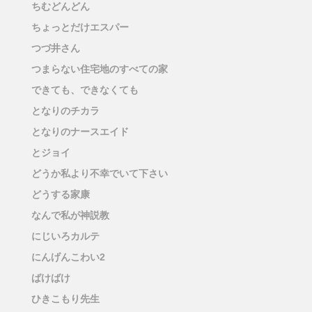
ちむどんどん
ちょっとだけエスパー
つづ井さん
つまらない住宅地のすべての家
できても、できなくても
となりのチカラ
となりのナースエイド
とジョイ
どうか私より不幸でいて下さい
どうする家康
なんで私が神説教
にじいろカルテ
にんげんこわい2
ばけばけ
ひきこもり先生