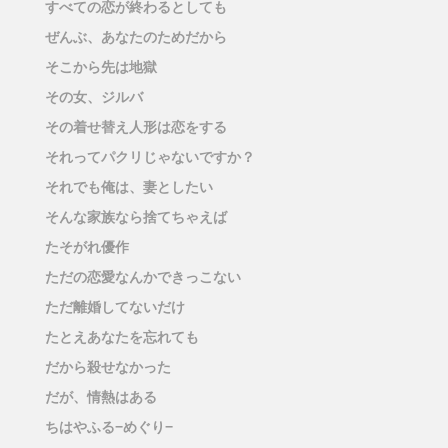
すべての恋が終わるとしても
ぜんぶ、あなたのためだから
そこから先は地獄
その女、ジルバ
その着せ替え人形は恋をする
それってパクリじゃないですか？
それでも俺は、妻としたい
そんな家族なら捨てちゃえば
たそがれ優作
ただの恋愛なんかできっこない
ただ離婚してないだけ
たとえあなたを忘れても
だから殺せなかった
だが、情熱はある
ちはやふる−めぐり−