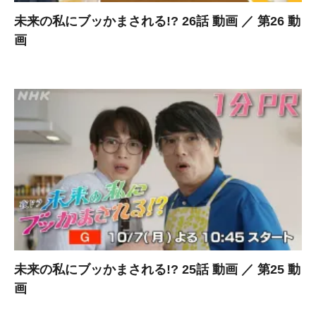
未来の私にブッかまされる!? 26話 動画 ／ 第26 動
画
未来の私にブッかまされる!? 25話 動画 ／ 第25 動
画