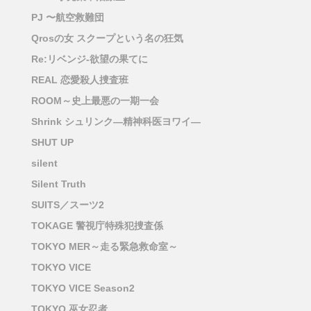
PJ 〜航空救難団
Qrosの女 スクープという名の狂気
Re:リベンジ-欲望の果てに
REAL 恋愛殺人捜査班
ROOM～史上最悪の一期一会
Shrink シュリンク―精神科医ヨワイ―
SHUT UP
silent
Silent Truth
SUITS／スーツ2
TOKAGE 警視庁特殊犯捜査係
TOKYO MER～走る緊急救命室～
TOKYO VICE
TOKYO VICE Season2
TOKYO 巫女忍者