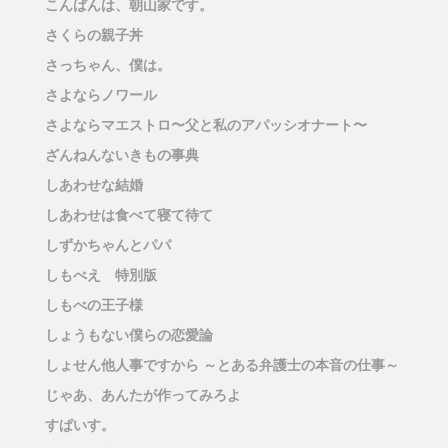
こんばんは、朝山家です。
さくらの親子丼
さっちゃん、僕は。
さよならノワール
さよならマエストロ〜父と私のアパッシオナート〜
ざんねんないきもの事典
しあわせな結婚
しあわせは食べて寝て待て
しずかちゃんとパパ
しもべえ 特別版
しもべの王子様
しょうもない僕らの恋愛論
しょせん他人事ですから ～とある弁護士の本音の仕事～
じゃあ、あんたが作ってみろよ
すぱいす。