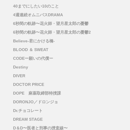
40までにしたい10のこと
4週連続オムニバスDRAMA
6秒間の軌跡〜花火師・望月星太郎の憂鬱
6秒間の軌跡〜花火師・望月星太郎の憂鬱2
Believe-君にかける橋-
BLOOD ＆ SWEAT
CODEー願いの代償ー
Destiny
DIVER
DOCTOR PRICE
DOPE 麻薬取締部特捜課
DORONJO／ドロンジョ
Dr.チョコレート
DREAM STAGE
D＆D〜医者と刑事の捜査線〜