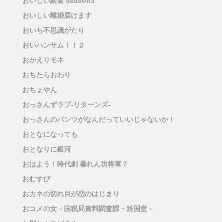
おいしい給食 season3
おいしい離婚届けます
おいち不思議がたり
おいハンサム！！２
おかえりモネ
おちたらおわり
おちょやん
おっさんずラブ-リターンズ-
おっさんのパンツがなんだっていいじゃないか！
おとなになっても
おとなりに銀河
おはよう！時代劇 暴れん坊将軍７
おむすび
おカネの切れ目が恋のはじまり
おコメの女－国税局資料調査課・雑国室－