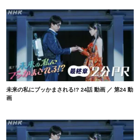
未来の私にブッかまされる!? 24話 動画 ／ 第24 動
画