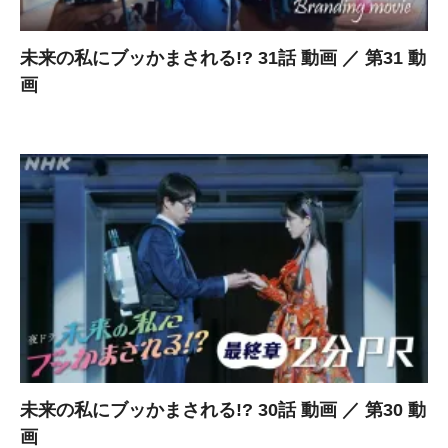
未来の私にブッかまされる!? 31話 動画 ／ 第31 動
画
未来の私にブッかまされる!? 30話 動画 ／ 第30 動
画