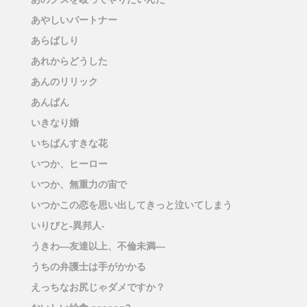
あやしいパートナー
あらばしり
あれからどうした
あんのリリック
あんぱん
いきなり婚
いちばんすきな花
いつか、ヒーロー
いつか、無重力の宙で
いつかこの恋を思い出してきっと泣いてしまう
いりびと-異邦人-
うきわ―友達以上、不倫未満―
うちの弁護士は手がかかる
えっちなお尻じゃダメですか？