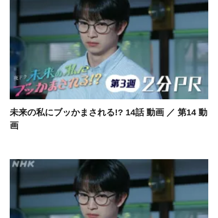
未来の私にブッかまされる!? 14話 動画 ／ 第14 動
画