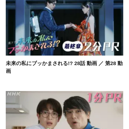
未来の私にブッかまされる!? 28話 動画 ／ 第28 動
画