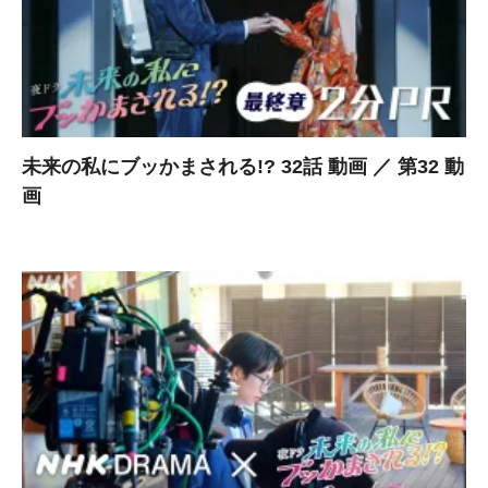
未来の私にブッかまされる!? 32話 動画 ／ 第32 動
画