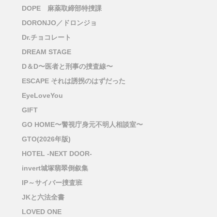
DOPE 麻薬取締部特捜課
DORONJO／ドロンジョ
Dr.チョコレート
DREAM STAGE
D＆D〜医者と刑事の捜査線〜
ESCAPE それは誘拐のはずだった
EyeLoveYou
GIFT
GO HOME〜警視庁身元不明人相談室〜
GTO(2026年版)
HOTEL -NEXT DOOR-
invert城塚翡翠倒叙集
IP～サイバー捜査班
JKと六法全書
LOVED ONE