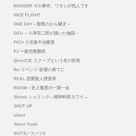
MADDER その事件、ワタシが犯人です
NICE FLIGHT
ONE DAY～聖夜のから騒ぎ～
OZU ～小津安二郎が描いた物語～
PICU 小児集中治療室
PJ 〜航空救難団
Qrosの女 スクープという名の狂気
Re:リベンジ-欲望の果てに
REAL 恋愛殺人捜査班
ROOM～史上最悪の一期一会
Shrink シュリンク―精神科医ヨワイ―
SHUT UP
silent
Silent Truth
SUITS／スーツ2