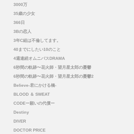
3000万
35歳の少女
366日
3Bの恋人
3年C組は不倫してます。
40までにしたい10のこと
4週連続オムニバスDRAMA
6秒間の軌跡〜花火師・望月星太郎の憂鬱
6秒間の軌跡〜花火師・望月星太郎の憂鬱2
Believe-君にかける橋-
BLOOD ＆ SWEAT
CODEー願いの代償ー
Destiny
DIVER
DOCTOR PRICE