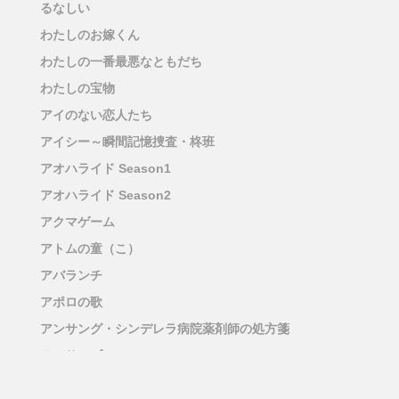
るなしい
わたしのお嫁くん
わたしの一番最悪なともだち
わたしの宝物
アイのない恋人たち
アイシー～瞬間記憶捜査・柊班
アオハライド Season1
アオハライド Season2
アクマゲーム
アトムの童（こ）
アバランチ
アポロの歌
アンサング・シンデレラ病院薬剤師の処方箋
アンサンブル
アンチヒーロー