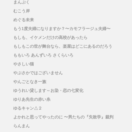
まんぷく
むこう岸
めぐる未来
もう1度夫婦になりますか？〜カモフラージュ夫婦〜
もしも、イケメンだけの高校があったら
もしもこの世が舞台なら、楽屋はどこにあるのだろう
ももいろ あんずいろ さくらいろ
やさしい猫
やぶさかではございません
やんごとなき一族
ゆうれい貸します～お染・恋の七変化
ゆりあ先生の赤い糸
ゆるキャン△２
よかれと思ってやったのに 〜男たちの『失敗学』裁判
らんまん