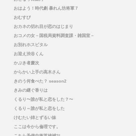
おはよう！時代劇 暴れん坊将軍７
おむすび
おカネの切れ目が恋のはじまり
おコメの女－国税局資料調査課・雑国室－
お別れホスピタル
お迎え渋谷くん
かぶき者慶次
からかい上手の高木さん
きのう何食べた？ season2
きみの継ぐ香りは
くるり〜誰が私と恋をした？〜
くるり～誰が私と恋をした
けむたい姉とずるい妹
ここは今から倫理です。
こちら予備自衛英雄補?!