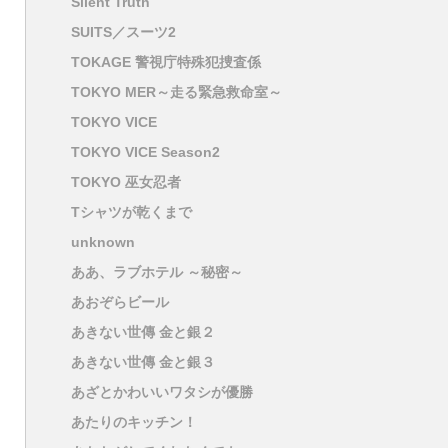
Silent Truth
SUITS／スーツ2
TOKAGE 警視庁特殊犯捜査係
TOKYO MER～走る緊急救命室～
TOKYO VICE
TOKYO VICE Season2
TOKYO 巫女忍者
Tシャツが乾くまで
unknown
ああ、ラブホテル ～秘密～
あおぞらビール
あきない世傳 金と銀２
あきない世傳 金と銀３
あざとかわいいワタシが優勝
あたりのキッチン！