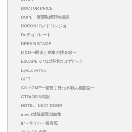
DOCTOR PRICE
DOPE 麻薬取締部特捜課
DORONJO／ドロンジョ
Dr.チョコレート
DREAM STAGE
D＆D〜医者と刑事の捜査線〜
ESCAPE それは誘拐のはずだった
EyeLoveYou
GIFT
GO HOME〜警視庁身元不明人相談室〜
GTO(2026年版)
HOTEL -NEXT DOOR-
invert城塚翡翠倒叙集
IP～サイバー捜査班