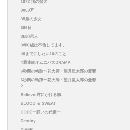
1972 渚の螢火
3000万
35歳の少女
366日
3Bの恋人
3年C組は不倫してます。
40までにしたい10のこと
4週連続オムニバスDRAMA
6秒間の軌跡〜花火師・望月星太郎の憂鬱
6秒間の軌跡〜花火師・望月星太郎の憂鬱
2
Believe-君にかける橋-
BLOOD ＆ SWEAT
CODEー願いの代償ー
Destiny
DIVER