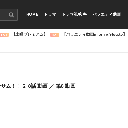
HOME
ドラマ
ドラマ視聴 率
バラエティ動画
【土曜プレミアム】
【バラエティ動画miomio.9tsu.tv】
HOT
HOT
サム！！２ 8話 動画 ／ 第8 動画