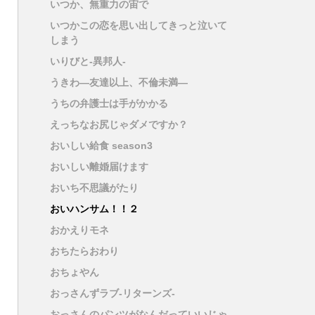
いつか、無重力の宙で
いつかこの恋を思い出してきっと泣いて
しまう
いりびと-異邦人-
うきわ―友達以上、不倫未満―
うちの弁護士は手がかかる
えっちなお尻じゃダメですか？
おいしい給食 season3
おいしい離婚届けます
おいち不思議がたり
おいハンサム！！２
おかえりモネ
おちたらおわり
おちょやん
おっさんずラブ-リターンズ-
おっさんのパンツがなんだっていいじゃ