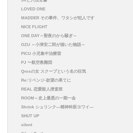
JKと六法全書
LOVED ONE
MADDER その事件、ワタシが犯人です
NICE FLIGHT
ONE DAY～聖夜のから騒ぎ～
OZU ～小津安二郎が描いた物語～
PICU 小児集中治療室
PJ 〜航空救難団
Qrosの女 スクープという名の狂気
Re:リベンジ-欲望の果てに
REAL 恋愛殺人捜査班
ROOM～史上最悪の一期一会
Shrink シュリンク―精神科医ヨワイ―
SHUT UP
silent