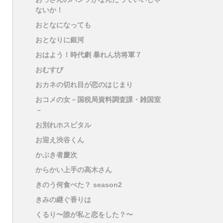
ないか！
おとなになっても
おとなりに銀河
おはよう！時代劇 暴れん坊将軍７
おむすび
おカネの切れ目が恋のはじまり
おコメの女－国税局資料調査課・雑国室
－
お別れホスピタル
お迎え渋谷くん
かぶき者慶次
からかい上手の高木さん
きのう何食べた？ season2
きみの継ぐ香りは
くるり〜誰が私と恋をした？〜