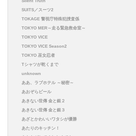
Silent Truth
SUITS／スーツ2
TOKAGE 警視庁特殊犯捜査係
TOKYO MER～走る緊急救命室～
TOKYO VICE
TOKYO VICE Season2
TOKYO 巫女忍者
Tシャツが乾くまで
unknown
ああ、ラブホテル ～秘密～
あおぞらビール
あきない世傳 金と銀２
あきない世傳 金と銀３
あざとかわいいワタシが優勝
あたりのキッチン！