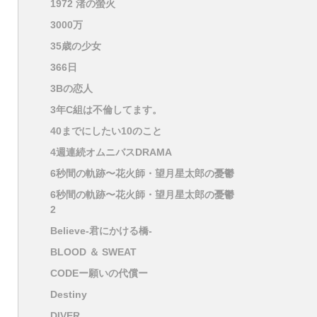
1972 渚の螢火
3000万
35歳の少女
366日
3Bの恋人
3年C組は不倫してます。
40までにしたい10のこと
4週連続オムニバスDRAMA
6秒間の軌跡〜花火師・望月星太郎の憂鬱
6秒間の軌跡〜花火師・望月星太郎の憂鬱
2
Believe-君にかける橋-
BLOOD ＆ SWEAT
CODEー願いの代償ー
Destiny
DIVER