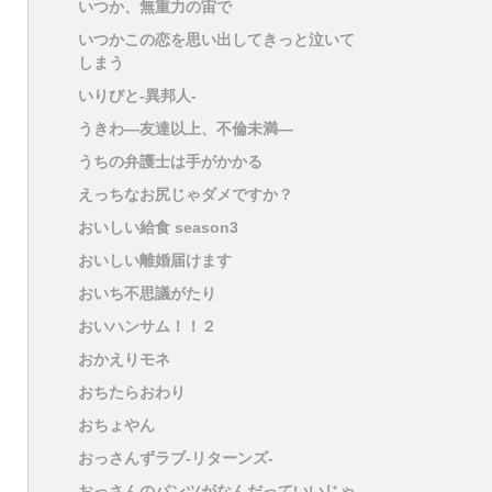
いつか、無重力の宙で
いつかこの恋を思い出してきっと泣いて
しまう
いりびと-異邦人-
うきわ―友達以上、不倫未満―
うちの弁護士は手がかかる
えっちなお尻じゃダメですか？
おいしい給食 season3
おいしい離婚届けます
おいち不思議がたり
おいハンサム！！２
おかえりモネ
おちたらおわり
おちょやん
おっさんずラブ-リターンズ-
おっさんのパンツがなんだっていいじゃ