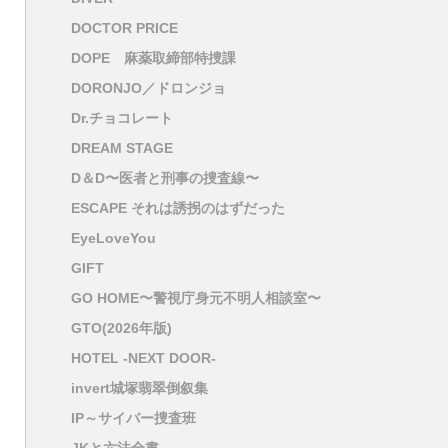
DOCTOR PRICE
DOPE 麻薬取締部特捜課
DORONJO／ドロンジョ
Dr.チョコレート
DREAM STAGE
D＆D〜医者と刑事の捜査線〜
ESCAPE それは誘拐のはずだった
EyeLoveYou
GIFT
GO HOME〜警視庁身元不明人相談室〜
GTO(2026年版)
HOTEL -NEXT DOOR-
invert城塚翡翠倒叙集
IP～サイバー捜査班