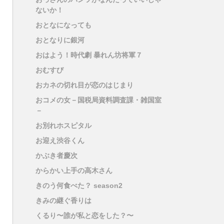
ないか！
おとなになっても
おとなりに銀河
おはよう！時代劇 暴れん坊将軍７
おむすび
おカネの切れ目が恋のはじまり
おコメの女－国税局資料調査課・雑国室
－
お別れホスピタル
お迎え渋谷くん
かぶき者慶次
からかい上手の高木さん
きのう何食べた？ season2
きみの継ぐ香りは
くるり〜誰が私と恋をした？〜