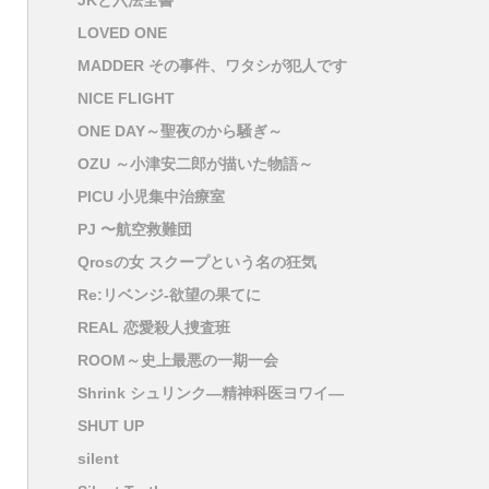
JKと六法全書
LOVED ONE
MADDER その事件、ワタシが犯人です
NICE FLIGHT
ONE DAY～聖夜のから騒ぎ～
OZU ～小津安二郎が描いた物語～
PICU 小児集中治療室
PJ 〜航空救難団
Qrosの女 スクープという名の狂気
Re:リベンジ-欲望の果てに
REAL 恋愛殺人捜査班
ROOM～史上最悪の一期一会
Shrink シュリンク―精神科医ヨワイ―
SHUT UP
silent