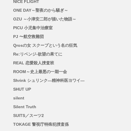
NICE FLIGHT
ONE DAY～聖夜のから騒ぎ～
OZU ～小津安二郎が描いた物語～
PICU 小児集中治療室
PJ 〜航空救難団
Qrosの女 スクープという名の狂気
Re:リベンジ-欲望の果てに
REAL 恋愛殺人捜査班
ROOM～史上最悪の一期一会
Shrink シュリンク―精神科医ヨワイ―
SHUT UP
silent
Silent Truth
SUITS／スーツ2
TOKAGE 警視庁特殊犯捜査係