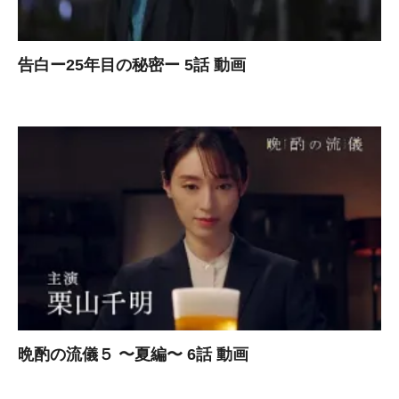
告白ー25年目の秘密ー 5話 動画
晩酌の流儀５ 〜夏編〜 6話 動画