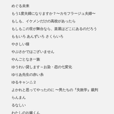
めぐる未来
もう1度夫婦になりますか？〜カモフラージュ夫婦〜
もしも、イケメンだけの高校があったら
もしもこの世が舞台なら、楽屋はどこにあるのだろう
ももいろ あんずいろ さくらいろ
やさしい猫
やぶさかではございません
やんごとなき一族
ゆうれい貸します～お染・恋の七変化
ゆりあ先生の赤い糸
ゆるキャン△２
よかれと思ってやったのに 〜男たちの『失敗学』裁判
らんまん
るなしい
わたしのお嫁くん