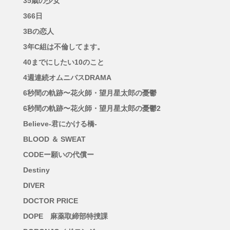
35歳の少女
366日
3Bの恋人
3年C組は不倫してます。
40までにしたい10のこと
4週連続オムニバスDRAMA
6秒間の軌跡〜花火師・望月星太郎の憂鬱
6秒間の軌跡〜花火師・望月星太郎の憂鬱2
Believe-君にかける橋-
BLOOD ＆ SWEAT
CODEー願いの代償ー
Destiny
DIVER
DOCTOR PRICE
DOPE 麻薬取締部特捜課