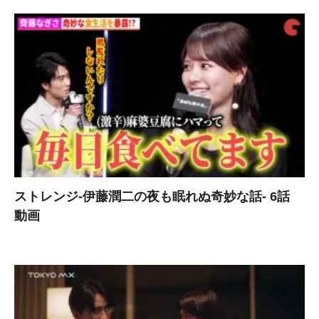
ストレンジ-伊藤潤二の夜も眠れぬ奇妙な話- 6話
動画