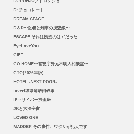
DORONJO／ドロンジョ
Dr.チョコレート
DREAM STAGE
D＆D〜医者と刑事の捜査線〜
ESCAPE それは誘拐のはずだった
EyeLoveYou
GIFT
GO HOME〜警視庁身元不明人相談室〜
GTO(2026年版)
HOTEL -NEXT DOOR-
invert城塚翡翠倒叙集
IP～サイバー捜査班
JKと六法全書
LOVED ONE
MADDER その事件、ワタシが犯人です