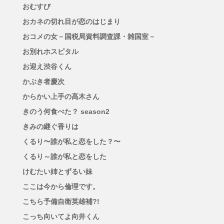
おむすび
おカネの切れ目が恋のはじまり
おコメの女－国税局資料調査課・雑国室－
お別れホスピタル
お迎え渋谷くん
かぶき者慶次
からかい上手の高木さん
きのう何食べた？ season2
きみの継ぐ香りは
くるり〜誰が私と恋をした？〜
くるり～誰が私と恋をした
けむたい姉とずるい妹
ここは今から倫理です。
こちら予備自衛英雄補?!
こっち向いてよ向井くん