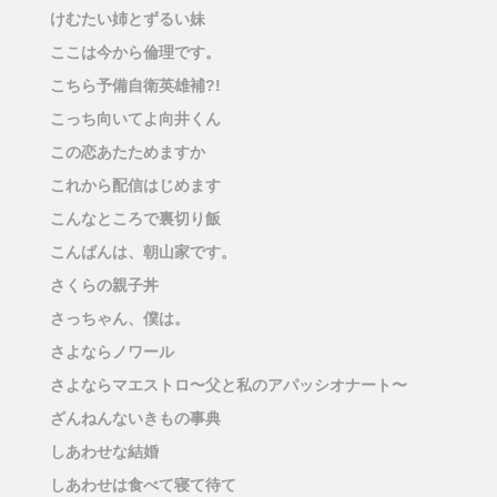
けむたい姉とずるい妹
ここは今から倫理です。
こちら予備自衛英雄補?!
こっち向いてよ向井くん
この恋あたためますか
これから配信はじめます
こんなところで裏切り飯
こんばんは、朝山家です。
さくらの親子丼
さっちゃん、僕は。
さよならノワール
さよならマエストロ〜父と私のアパッシオナート〜
ざんねんないきもの事典
しあわせな結婚
しあわせは食べて寝て待て