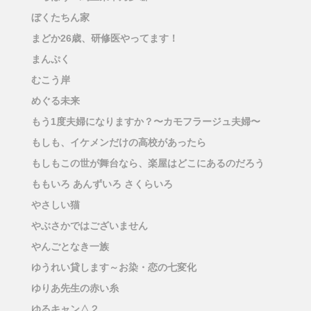
ぼくたちん家
まどか26歳、研修医やってます！
まんぷく
むこう岸
めぐる未来
もう1度夫婦になりますか？〜カモフラージュ夫婦〜
もしも、イケメンだけの高校があったら
もしもこの世が舞台なら、楽屋はどこにあるのだろう
ももいろ あんずいろ さくらいろ
やさしい猫
やぶさかではございません
やんごとなき一族
ゆうれい貸します～お染・恋の七変化
ゆりあ先生の赤い糸
ゆるキャン△２