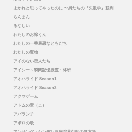
よかれと思ってやったのに 〜男たちの『失敗学』裁判
らんまん
るなしい
わたしのお嫁くん
わたしの一番最悪なともだち
わたしの宝物
アイのない恋人たち
アイシー～瞬間記憶捜査・柊班
アオハライド Season1
アオハライド Season2
アクマゲーム
アトムの童（こ）
アバランチ
アポロの歌
アンサング・シンデレラ病院薬剤師の処方箋