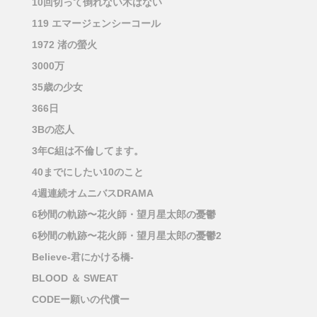
10回切って倒れない木はない
119 エマージェンシーコール
1972 渚の螢火
3000万
35歳の少女
366日
3Bの恋人
3年C組は不倫してます。
40までにしたい10のこと
4週連続オムニバスDRAMA
6秒間の軌跡〜花火師・望月星太郎の憂鬱
6秒間の軌跡〜花火師・望月星太郎の憂鬱2
Believe-君にかける橋-
BLOOD ＆ SWEAT
CODEー願いの代償ー