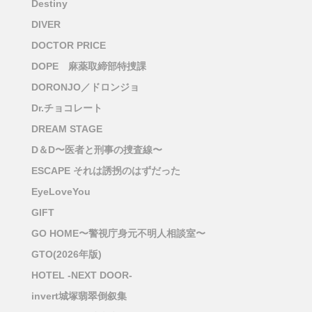
Destiny
DIVER
DOCTOR PRICE
DOPE 麻薬取締部特捜課
DORONJO／ドロンジョ
Dr.チョコレート
DREAM STAGE
D＆D〜医者と刑事の捜査線〜
ESCAPE それは誘拐のはずだった
EyeLoveYou
GIFT
GO HOME〜警視庁身元不明人相談室〜
GTO(2026年版)
HOTEL -NEXT DOOR-
invert城塚翡翠倒叙集