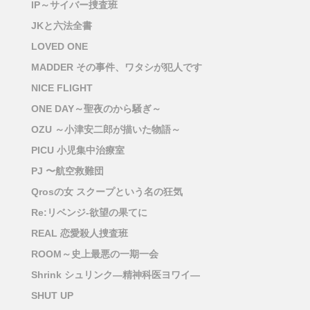
IP～サイバー捜査班
JKと六法全書
LOVED ONE
MADDER その事件、ワタシが犯人です
NICE FLIGHT
ONE DAY～聖夜のから騒ぎ～
OZU ～小津安二郎が描いた物語～
PICU 小児集中治療室
PJ 〜航空救難団
Qrosの女 スクープという名の狂気
Re:リベンジ-欲望の果てに
REAL 恋愛殺人捜査班
ROOM～史上最悪の一期一会
Shrink シュリンク―精神科医ヨワイ―
SHUT UP