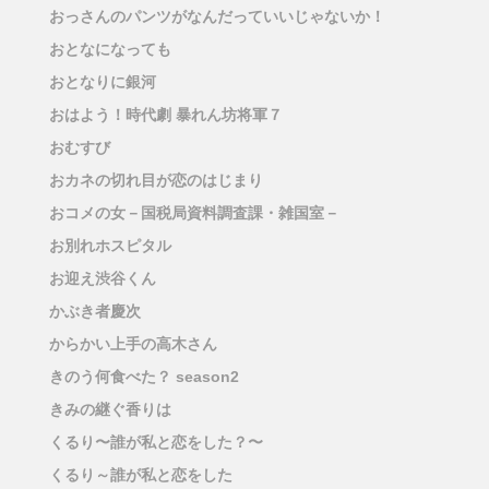
おっさんのパンツがなんだっていいじゃないか！
おとなになっても
おとなりに銀河
おはよう！時代劇 暴れん坊将軍７
おむすび
おカネの切れ目が恋のはじまり
おコメの女－国税局資料調査課・雑国室－
お別れホスピタル
お迎え渋谷くん
かぶき者慶次
からかい上手の高木さん
きのう何食べた？ season2
きみの継ぐ香りは
くるり〜誰が私と恋をした？〜
くるり～誰が私と恋をした