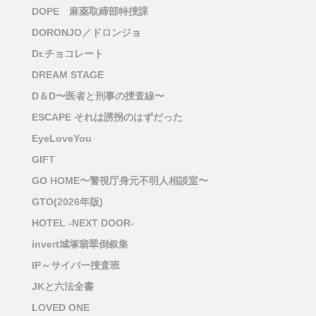
DOPE 麻薬取締部特捜課
DORONJO／ドロンジョ
Dr.チョコレート
DREAM STAGE
D＆D〜医者と刑事の捜査線〜
ESCAPE それは誘拐のはずだった
EyeLoveYou
GIFT
GO HOME〜警視庁身元不明人相談室〜
GTO(2026年版)
HOTEL -NEXT DOOR-
invert城塚翡翠倒叙集
IP～サイバー捜査班
JKと六法全書
LOVED ONE