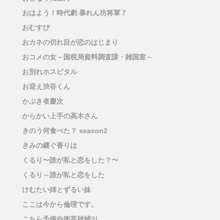
おはよう！時代劇 暴れん坊将軍７
おむすび
おカネの切れ目が恋のはじまり
おコメの女－国税局資料調査課・雑国室－
お別れホスピタル
お迎え渋谷くん
かぶき者慶次
からかい上手の高木さん
きのう何食べた？ season2
きみの継ぐ香りは
くるり〜誰が私と恋をした？〜
くるり～誰が私と恋をした
けむたい姉とずるい妹
ここは今から倫理です。
こちら予備自衛英雄補?!