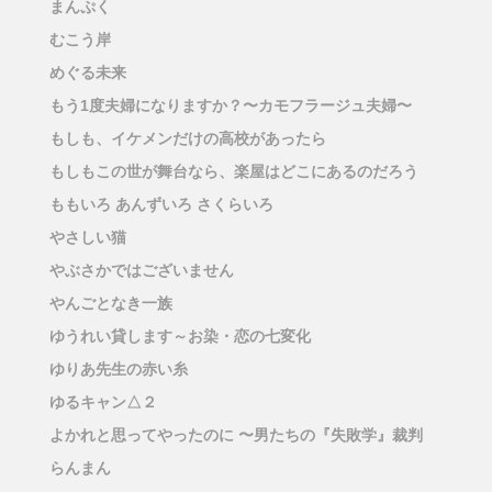
まんぷく
むこう岸
めぐる未来
もう1度夫婦になりますか？〜カモフラージュ夫婦〜
もしも、イケメンだけの高校があったら
もしもこの世が舞台なら、楽屋はどこにあるのだろう
ももいろ あんずいろ さくらいろ
やさしい猫
やぶさかではございません
やんごとなき一族
ゆうれい貸します～お染・恋の七変化
ゆりあ先生の赤い糸
ゆるキャン△２
よかれと思ってやったのに 〜男たちの『失敗学』裁判
らんまん