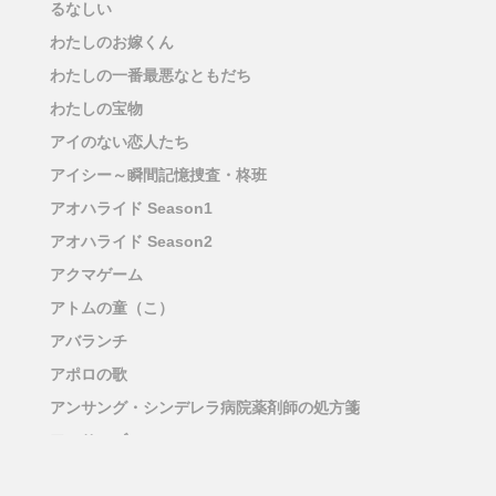
るなしい
わたしのお嫁くん
わたしの一番最悪なともだち
わたしの宝物
アイのない恋人たち
アイシー～瞬間記憶捜査・柊班
アオハライド Season1
アオハライド Season2
アクマゲーム
アトムの童（こ）
アバランチ
アポロの歌
アンサング・シンデレラ病院薬剤師の処方箋
アンサンブル
アンチヒーロー