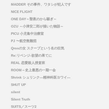
MADDER その事件、ワタシが犯人です
NICE FLIGHT
ONE DAY～聖夜のから騒ぎ～
OZU ～小津安二郎が描いた物語～
PICU 小児集中治療室
PJ 〜航空救難団
Qrosの女 スクープという名の狂気
Re:リベンジ-欲望の果てに
REAL 恋愛殺人捜査班
ROOM～史上最悪の一期一会
Shrink シュリンク―精神科医ヨワイ―
SHUT UP
silent
Silent Truth
SUITS／スーツ2