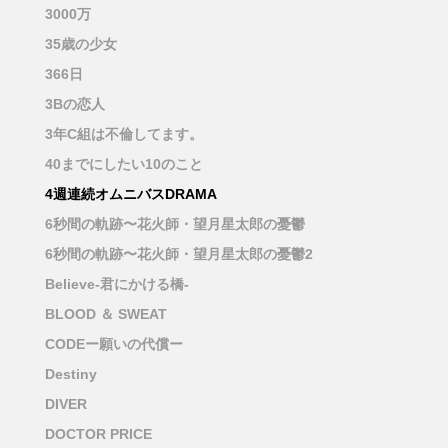
3000万
35歳の少女
366日
3Bの恋人
3年C組は不倫してます。
40までにしたい10のこと
4週連続オムニバスDRAMA
6秒間の軌跡〜花火師・望月星太郎の憂鬱
6秒間の軌跡〜花火師・望月星太郎の憂鬱2
Believe-君にかける橋-
BLOOD ＆ SWEAT
CODEー願いの代償ー
Destiny
DIVER
DOCTOR PRICE