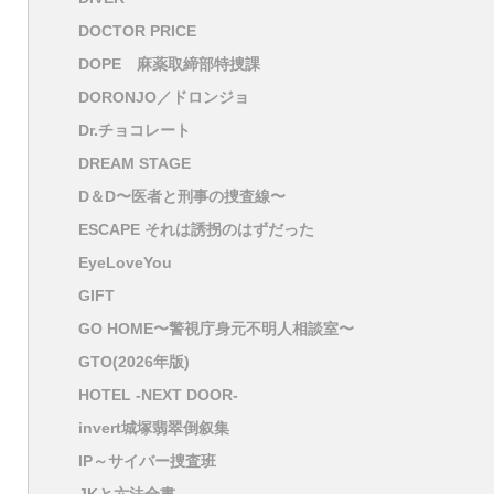
DOCTOR PRICE
DOPE 麻薬取締部特捜課
DORONJO／ドロンジョ
Dr.チョコレート
DREAM STAGE
D＆D〜医者と刑事の捜査線〜
ESCAPE それは誘拐のはずだった
EyeLoveYou
GIFT
GO HOME〜警視庁身元不明人相談室〜
GTO(2026年版)
HOTEL -NEXT DOOR-
invert城塚翡翠倒叙集
IP～サイバー捜査班