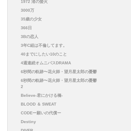
1972 渚の螢火
3000万
35歳の少女
366日
3Bの恋人
3年C組は不倫してます。
40までにしたい10のこと
4週連続オムニバスDRAMA
6秒間の軌跡〜花火師・望月星太郎の憂鬱
6秒間の軌跡〜花火師・望月星太郎の憂鬱
2
Believe-君にかける橋-
BLOOD ＆ SWEAT
CODEー願いの代償ー
Destiny
DIVER