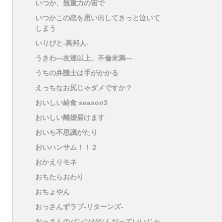
いつか、無重力の宙で
いつかこの恋を思い出してきっと泣いて
しまう
いりびと-異邦人-
うきわ―友達以上、不倫未満―
うちの弁護士は手がかかる
えっちなお尻じゃダメですか？
おいしい給食 season3
おいしい離婚届けます
おいち不思議がたり
おいハンサム！！２
おかえりモネ
おちたらおわり
おちょやん
おっさんずラブ-リターンズ-
おっさんのパンツがなんだっていいじゃ