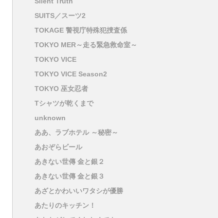
Silent Truth
SUITS／スーツ2
TOKAGE 警視庁特殊犯捜査係
TOKYO MER～走る緊急救命室～
TOKYO VICE
TOKYO VICE Season2
TOKYO 巫女忍者
Tシャツが乾くまで
unknown
ああ、ラブホテル ～秘密～
あおぞらビール
あきない世傳 金と銀２
あきない世傳 金と銀３
あざとかわいいワタシが優勝
あたりのキッチン！