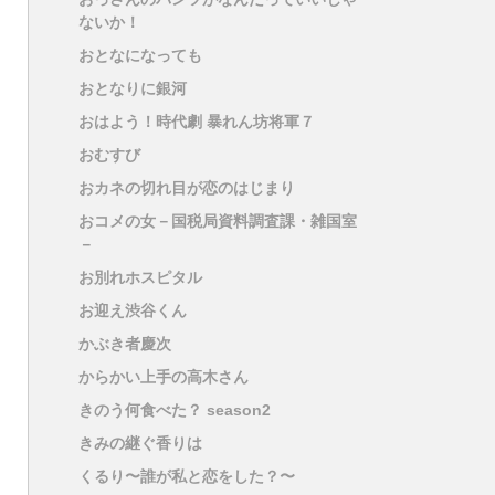
ないか！
おとなになっても
おとなりに銀河
おはよう！時代劇 暴れん坊将軍７
おむすび
おカネの切れ目が恋のはじまり
おコメの女－国税局資料調査課・雑国室
－
お別れホスピタル
お迎え渋谷くん
かぶき者慶次
からかい上手の高木さん
きのう何食べた？ season2
きみの継ぐ香りは
くるり〜誰が私と恋をした？〜