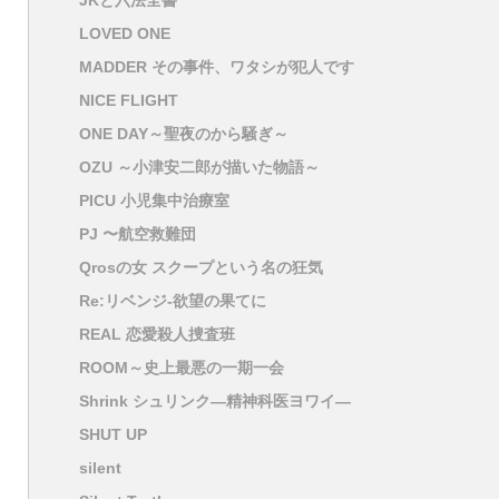
JKと六法全書
LOVED ONE
MADDER その事件、ワタシが犯人です
NICE FLIGHT
ONE DAY～聖夜のから騒ぎ～
OZU ～小津安二郎が描いた物語～
PICU 小児集中治療室
PJ 〜航空救難団
Qrosの女 スクープという名の狂気
Re:リベンジ-欲望の果てに
REAL 恋愛殺人捜査班
ROOM～史上最悪の一期一会
Shrink シュリンク―精神科医ヨワイ―
SHUT UP
silent