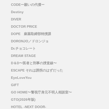
CODEー願いの代償ー
Destiny
DIVER
DOCTOR PRICE
DOPE 麻薬取締部特捜課
DORONJO／ドロンジョ
Dr.チョコレート
DREAM STAGE
D＆D〜医者と刑事の捜査線〜
ESCAPE それは誘拐のはずだった
EyeLoveYou
GIFT
GO HOME〜警視庁身元不明人相談室〜
GTO(2026年版)
HOTEL -NEXT DOOR-