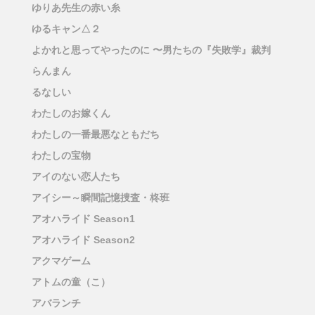
ゆりあ先生の赤い糸
ゆるキャン△２
よかれと思ってやったのに 〜男たちの『失敗学』裁判
らんまん
るなしい
わたしのお嫁くん
わたしの一番最悪なともだち
わたしの宝物
アイのない恋人たち
アイシー～瞬間記憶捜査・柊班
アオハライド Season1
アオハライド Season2
アクマゲーム
アトムの童（こ）
アバランチ