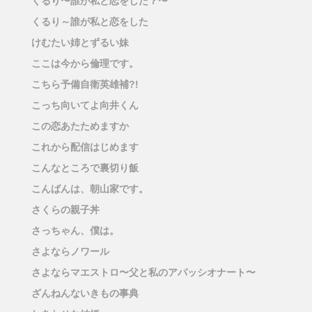
くるり〜誰が私と恋をした？〜
くるり～誰が私と恋をした
けむたい姉とずるい妹
ここは今から倫理です。
こちら予備自衛英雄補?!
こっち向いてよ向井くん
この恋あたためますか
これから配信はじめます
こんなところで裏切り飯
こんばんは、朝山家です。
さくらの親子丼
さっちゃん、僕は。
さよならノワール
さよならマエストロ〜父と私のアパッシオナート〜
ざんねんないきもの事典