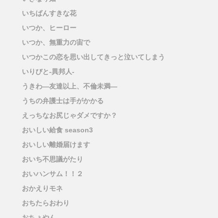
いちばんすきな花
いつか、ヒーロー
いつか、無重力の宙で
いつかこの恋を思い出してきっと泣いてしまう
いりびと-異邦人-
うきわ―友達以上、不倫未満―
うちの弁護士は手がかかる
えっちなお尻じゃダメですか？
おいしい給食 season3
おいしい離婚届けます
おいち不思議がたり
おいハンサム！！２
おかえりモネ
おちたらおわり
おちょやん