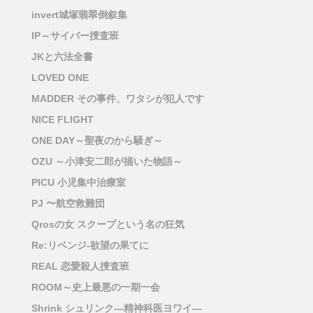
invert城塚翡翠倒叙集
IP～サイバー捜査班
JKと六法全書
LOVED ONE
MADDER その事件、ワタシが犯人です
NICE FLIGHT
ONE DAY～聖夜のから騒ぎ～
OZU ～小津安二郎が描いた物語～
PICU 小児集中治療室
PJ 〜航空救難団
Qrosの女 スクープという名の狂気
Re:リベンジ-欲望の果てに
REAL 恋愛殺人捜査班
ROOM～史上最悪の一期一会
Shrink シュリンク―精神科医ヨワイ―