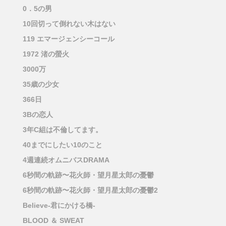
0．5の男
10回切って倒れない木はない
119 エマージェンシーコール
1972 渚の螢火
3000万
35歳の少女
366日
3Bの恋人
3年C組は不倫してます。
40までにしたい10のこと
4週連続オムニバスDRAMA
6秒間の軌跡〜花火師・望月星太郎の憂鬱
6秒間の軌跡〜花火師・望月星太郎の憂鬱2
Believe-君にかける橋-
BLOOD ＆ SWEAT