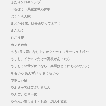
ふたりソロキャンプ
べらぼう〜蔦重栄華乃夢噺
ぼくたちん家
まどか26歳、研修医やってます！
まんぷく
むこう岸
めぐる未来
もう1度夫婦になりますか？〜カモフラージュ夫婦〜
もしも、イケメンだけの高校があったら
もしもこの世が舞台なら、楽屋はどこにあるのだろう
ももいろ あんずいろ さくらいろ
やさしい猫
やぶさかではございません
やんごとなき一族
ゆうれい貸します～お染・恋の七変化