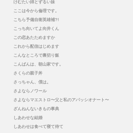
けむたい姉とずるい妹
ここは今から倫理です。
こちら予備自衛英雄補?!
こっち向いてよ向井くん
この恋あたためますか
これから配信はじめます
こんなところで裏切り飯
こんばんは、朝山家です。
さくらの親子丼
さっちゃん、僕は。
さよならノワール
さよならマエストロ〜父と私のアパッシオナート〜
ざんねんないきもの事典
しあわせな結婚
しあわせは食べて寝て待て