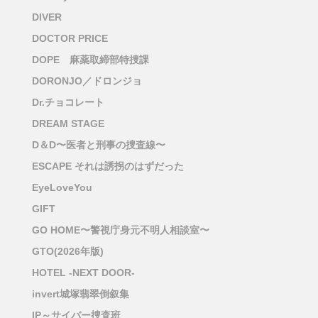
DIVER
DOCTOR PRICE
DOPE 麻薬取締部特捜課
DORONJO／ドロンジョ
Dr.チョコレート
DREAM STAGE
D＆D〜医者と刑事の捜査線〜
ESCAPE それは誘拐のはずだった
EyeLoveYou
GIFT
GO HOME〜警視庁身元不明人相談室〜
GTO(2026年版)
HOTEL -NEXT DOOR-
invert城塚翡翠倒叙集
IP～サイバー捜査班