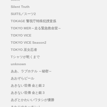
Silent Truth
SUITS／スーツ2
TOKAGE 警視庁特殊犯捜査係
TOKYO MER～走る緊急救命室～
TOKYO VICE
TOKYO VICE Season2
TOKYO 巫女忍者
Tシャツが乾くまで
unknown
ああ、ラブホテル ～秘密～
あおぞらビール
あきない世傳 金と銀２
あきない世傳 金と銀３
あざとかわいいワタシが優勝
あたりのキッチン！