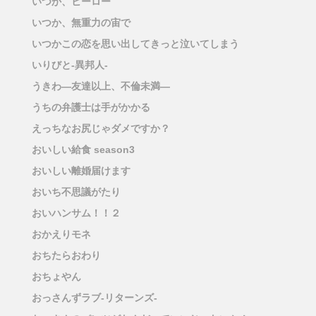
いつか、ヒーロー
いつか、無重力の宙で
いつかこの恋を思い出してきっと泣いてしまう
いりびと-異邦人-
うきわ―友達以上、不倫未満―
うちの弁護士は手がかかる
えっちなお尻じゃダメですか？
おいしい給食 season3
おいしい離婚届けます
おいち不思議がたり
おいハンサム！！２
おかえりモネ
おちたらおわり
おちょやん
おっさんずラブ-リターンズ-