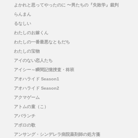
よかれと思ってやったのに 〜男たちの『失敗学』裁判
らんまん
るなしい
わたしのお嫁くん
わたしの一番最悪なともだち
わたしの宝物
アイのない恋人たち
アイシー～瞬間記憶捜査・柊班
アオハライド Season1
アオハライド Season2
アクマゲーム
アトムの童（こ）
アバランチ
アポロの歌
アンサング・シンデレラ病院薬剤師の処方箋