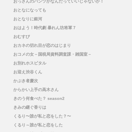
おっさんのパンツがなんだっていいじゃないか！
おとなになっても
おとなりに銀河
おはよう！時代劇 暴れん坊将軍７
おむすび
おカネの切れ目が恋のはじまり
おコメの女－国税局資料調査課・雑国室－
お別れホスピタル
お迎え渋谷くん
かぶき者慶次
からかい上手の高木さん
きのう何食べた？ season2
きみの継ぐ香りは
くるり〜誰が私と恋をした？〜
くるり～誰が私と恋をした