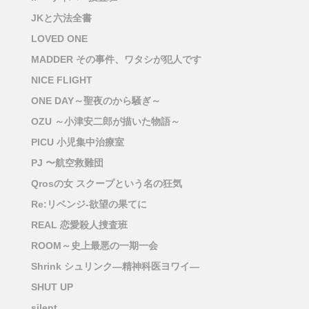
JKと六法全書
LOVED ONE
MADDER その事件、ワタシが犯人です
NICE FLIGHT
ONE DAY～聖夜のから騒ぎ～
OZU ～小津安二郎が描いた物語～
PICU 小児集中治療室
PJ 〜航空救難団
Qrosの女 スクープという名の狂気
Re:リベンジ-欲望の果てに
REAL 恋愛殺人捜査班
ROOM～史上最悪の一期一会
Shrink シュリンク―精神科医ヨワイ―
SHUT UP
silent