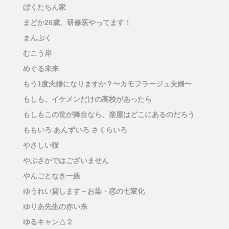
ぼくたちん家
まどか26歳、研修医やってます！
まんぷく
むこう岸
めぐる未来
もう1度夫婦になりますか？〜カモフラージュ夫婦〜
もしも、イケメンだけの高校があったら
もしもこの世が舞台なら、楽屋はどこにあるのだろう
ももいろ あんずいろ さくらいろ
やさしい猫
やぶさかではございません
やんごとなき一族
ゆうれい貸します～お染・恋の七変化
ゆりあ先生の赤い糸
ゆるキャン△２