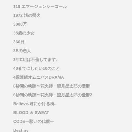
119 エマージェンシーコール
1972 渚の螢火
3000万
35歳の少女
366日
3Bの恋人
3年C組は不倫してます。
40までにしたい10のこと
4週連続オムニバスDRAMA
6秒間の軌跡〜花火師・望月星太郎の憂鬱
6秒間の軌跡〜花火師・望月星太郎の憂鬱2
Believe-君にかける橋-
BLOOD ＆ SWEAT
CODEー願いの代償ー
Destiny