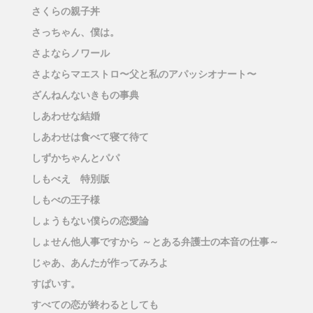
さくらの親子丼
さっちゃん、僕は。
さよならノワール
さよならマエストロ〜父と私のアパッシオナート〜
ざんねんないきもの事典
しあわせな結婚
しあわせは食べて寝て待て
しずかちゃんとパパ
しもべえ 特別版
しもべの王子様
しょうもない僕らの恋愛論
しょせん他人事ですから ～とある弁護士の本音の仕事～
じゃあ、あんたが作ってみろよ
すぱいす。
すべての恋が終わるとしても