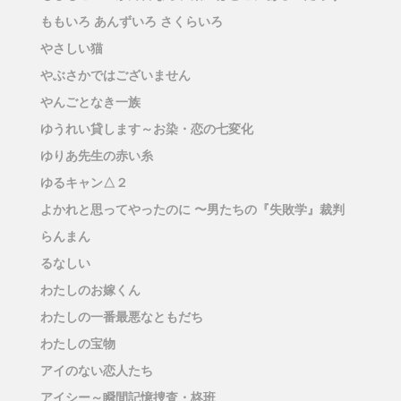
ももいろ あんずいろ さくらいろ
やさしい猫
やぶさかではございません
やんごとなき一族
ゆうれい貸します～お染・恋の七変化
ゆりあ先生の赤い糸
ゆるキャン△２
よかれと思ってやったのに 〜男たちの『失敗学』裁判
らんまん
るなしい
わたしのお嫁くん
わたしの一番最悪なともだち
わたしの宝物
アイのない恋人たち
アイシー～瞬間記憶捜査・柊班