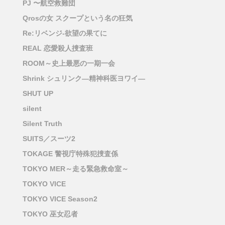
PJ 〜航空救難団
Qrosの女 スクープという名の狂気
Re:リベンジ-欲望の果てに
REAL 恋愛殺人捜査班
ROOM～史上最悪の一期一会
Shrink シュリンク―精神科医ヨワイ―
SHUT UP
silent
Silent Truth
SUITS／スーツ2
TOKAGE 警視庁特殊犯捜査係
TOKYO MER～走る緊急救命室～
TOKYO VICE
TOKYO VICE Season2
TOKYO 巫女忍者