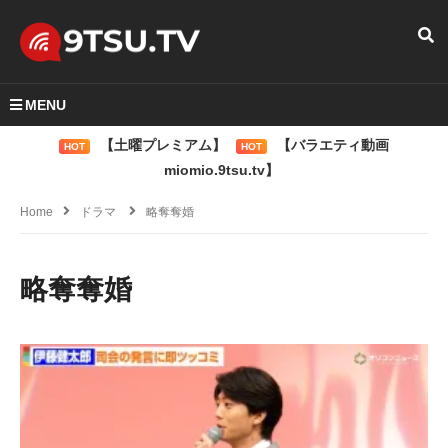
MENU
【土曜プレミアム】
【バラエティ動画
HOT
HOT
miomio.9tsu.tv】
Home
ドラマ
略奪奪婚
略奪奪婚