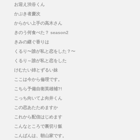
お迎え渋谷くん
かぶき者慶次
からかい上手の高木さん
きのう何食べた？ season2
きみの継ぐ香りは
くるり〜誰が私と恋をした？〜
くるり～誰が私と恋をした
けむたい姉とずるい妹
ここは今から倫理です。
こちら予備自衛英雄補?!
こっち向いてよ向井くん
この恋あたためますか
これから配信はじめます
こんなところで裏切り飯
こんばんは、朝山家です。