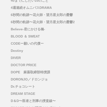
40までにしたい10のこと
4週連続オムニバスDRAMA
6秒間の軌跡〜花火師・望月星太郎の憂鬱
6秒間の軌跡〜花火師・望月星太郎の憂鬱2
Believe-君にかける橋-
BLOOD ＆ SWEAT
CODEー願いの代償ー
Destiny
DIVER
DOCTOR PRICE
DOPE 麻薬取締部特捜課
DORONJO／ドロンジョ
Dr.チョコレート
DREAM STAGE
D＆D〜医者と刑事の捜査線〜