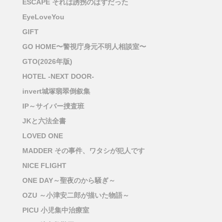
ESCAPE それは誘拐のはずだった
EyeLoveYou
GIFT
GO HOME〜警視庁身元不明人相談室〜
GTO(2026年版)
HOTEL -NEXT DOOR-
invert城塚翡翠倒叙集
IP～サイバー捜査班
JKと六法全書
LOVED ONE
MADDER その事件、ワタシが犯人です
NICE FLIGHT
ONE DAY～聖夜のから騒ぎ～
OZU ～小津安二郎が描いた物語～
PICU 小児集中治療室