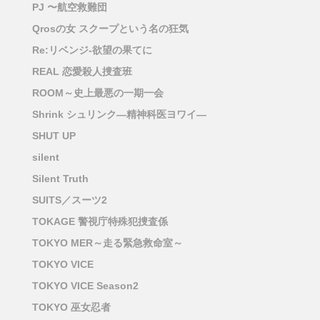
PJ 〜航空救難団
Qrosの女 スクープという名の狂気
Re:リベンジ-欲望の果てに
REAL 恋愛殺人捜査班
ROOM～史上最悪の一期一会
Shrink シュリンク―精神科医ヨワイ―
SHUT UP
silent
Silent Truth
SUITS／スーツ2
TOKAGE 警視庁特殊犯捜査係
TOKYO MER～走る緊急救命室～
TOKYO VICE
TOKYO VICE Season2
TOKYO 巫女忍者