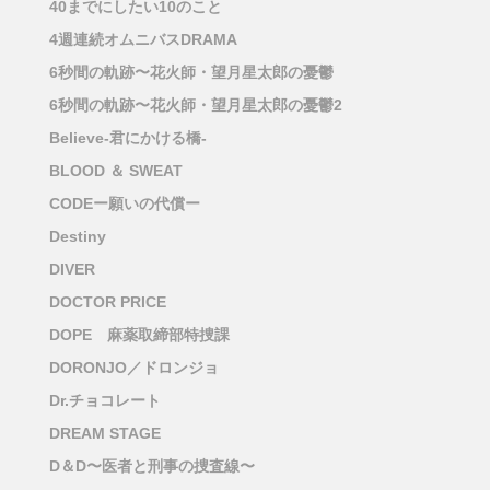
40までにしたい10のこと
4週連続オムニバスDRAMA
6秒間の軌跡〜花火師・望月星太郎の憂鬱
6秒間の軌跡〜花火師・望月星太郎の憂鬱2
Believe-君にかける橋-
BLOOD ＆ SWEAT
CODEー願いの代償ー
Destiny
DIVER
DOCTOR PRICE
DOPE 麻薬取締部特捜課
DORONJO／ドロンジョ
Dr.チョコレート
DREAM STAGE
D＆D〜医者と刑事の捜査線〜