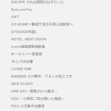
ESCAPE それは誘拐のはずだった
EyeLoveYou
GIFT
GO HOME〜警視庁身元不明人相談室〜
GTO(2026年版)
HOTEL -NEXT DOOR-
invert城塚翡翠倒叙集
IP～サイバー捜査班
JKと六法全書
LOVED ONE
MADDER その事件、ワタシが犯人です
NICE FLIGHT
ONE DAY～聖夜のから騒ぎ～
OZU ～小津安二郎が描いた物語～
PICU 小児集中治療室