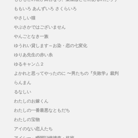
ももいろ あんずいろ さくらいろ
やさしい猫
やぶさかではございません
やんごとなき一族
ゆうれい貸します～お染・恋の七変化
ゆりあ先生の赤い糸
ゆるキャン△２
よかれと思ってやったのに 〜男たちの『失敗学』裁判
らんまん
るなしい
わたしのお嫁くん
わたしの一番最悪なともだち
わたしの宝物
アイのない恋人たち
アイシー～瞬間記憶捜査・柊班