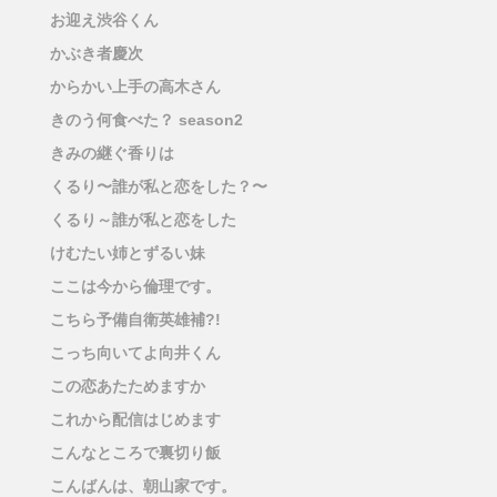
お迎え渋谷くん
かぶき者慶次
からかい上手の高木さん
きのう何食べた？ season2
きみの継ぐ香りは
くるり〜誰が私と恋をした？〜
くるり～誰が私と恋をした
けむたい姉とずるい妹
ここは今から倫理です。
こちら予備自衛英雄補?!
こっち向いてよ向井くん
この恋あたためますか
これから配信はじめます
こんなところで裏切り飯
こんばんは、朝山家です。