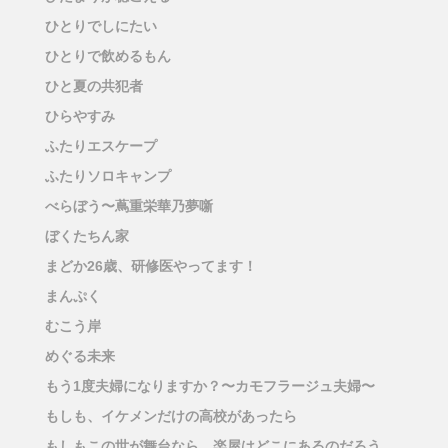
ひとりでしにたい
ひとりで飲めるもん
ひと夏の共犯者
ひらやすみ
ふたりエスケープ
ふたりソロキャンプ
べらぼう〜蔦重栄華乃夢噺
ぼくたちん家
まどか26歳、研修医やってます！
まんぷく
むこう岸
めぐる未来
もう1度夫婦になりますか？〜カモフラージュ夫婦〜
もしも、イケメンだけの高校があったら
もしもこの世が舞台なら、楽屋はどこにあるのだろう