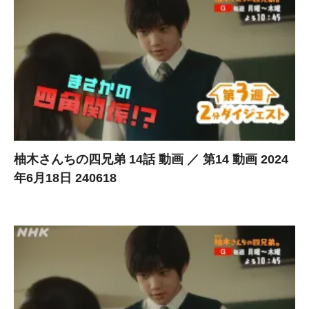
柚木さんちの四兄弟 14話 動画 ／ 第14 動画 2024
年6月18日 240618