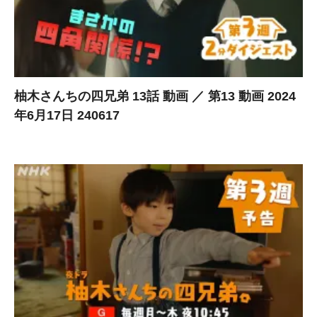
柚木さんちの四兄弟 13話 動画 ／ 第13 動画 2024
年6月17日 240617