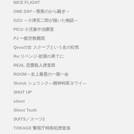
NICE FLIGHT
ONE DAY～聖夜のから騒ぎ～
OZU ～小津安二郎が描いた物語～
PICU 小児集中治療室
PJ 〜航空救難団
Qrosの女 スクープという名の狂気
Re:リベンジ-欲望の果てに
REAL 恋愛殺人捜査班
ROOM～史上最悪の一期一会
Shrink シュリンク―精神科医ヨワイ―
SHUT UP
silent
Silent Truth
SUITS／スーツ2
TOKAGE 警視庁特殊犯捜査係