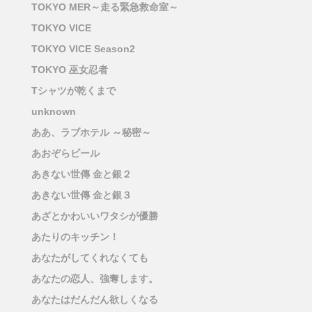
TOKYO MER～走る緊急救命室～
TOKYO VICE
TOKYO VICE Season2
TOKYO 巫女忍者
Tシャツが乾くまで
unknown
ああ、ラブホテル ～秘密～
あおぞらビール
あきない世傳 金と銀２
あきない世傳 金と銀３
あざとかわいいワタシが優勝
あたりのキッチン！
あなたがしてくれなくても
あなたの恋人、強奪します。
あなたはだんだん欲しくなる