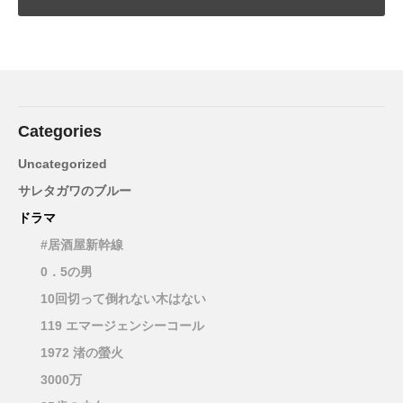
Categories
Uncategorized
サレタガワのブルー
ドラマ
#居酒屋新幹線
0．5の男
10回切って倒れない木はない
119 エマージェンシーコール
1972 渚の螢火
3000万