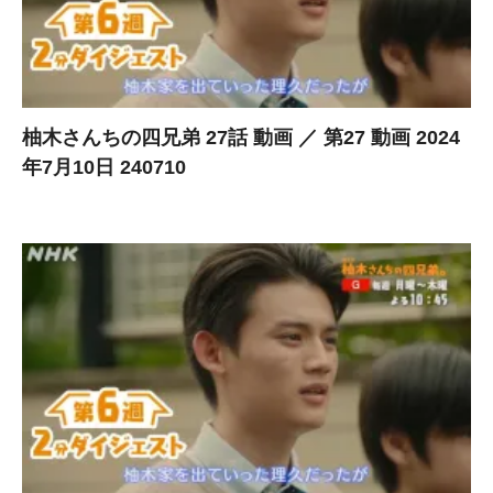
柚木さんちの四兄弟 27話 動画 ／ 第27 動画 2024
年7月10日 240710