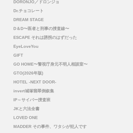
DORONJO／ドロンジョ
Dr.チョコレート
DREAM STAGE
D＆D〜医者と刑事の捜査線〜
ESCAPE それは誘拐のはずだった
EyeLoveYou
GIFT
GO HOME〜警視庁身元不明人相談室〜
GTO(2026年版)
HOTEL -NEXT DOOR-
invert城塚翡翠倒叙集
IP～サイバー捜査班
JKと六法全書
LOVED ONE
MADDER その事件、ワタシが犯人です