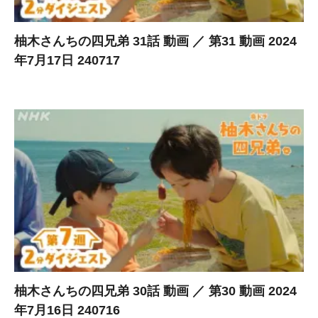
柚木さんちの四兄弟 31話 動画 ／ 第31 動画 2024
年7月17日 240717
柚木さんちの四兄弟 30話 動画 ／ 第30 動画 2024
年7月16日 240716