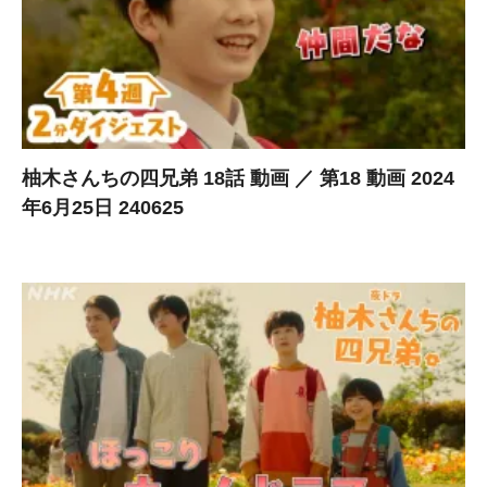
柚木さんちの四兄弟 18話 動画 ／ 第18 動画 2024
年6月25日 240625