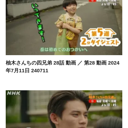
柚木さんちの四兄弟 28話 動画 ／ 第28 動画 2024
年7月11日 240711