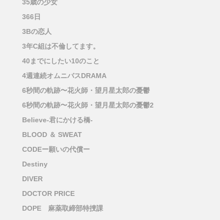
35歳の少女
366日
3Bの恋人
3年C組は不倫してます。
40までにしたい10のこと
4週連続オムニバスDRAMA
6秒間の軌跡〜花火師・望月星太郎の憂鬱
6秒間の軌跡〜花火師・望月星太郎の憂鬱2
Believe-君にかける橋-
BLOOD ＆ SWEAT
CODEー願いの代償ー
Destiny
DIVER
DOCTOR PRICE
DOPE 麻薬取締部特捜課