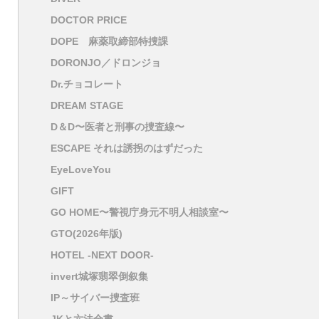
DOCTOR PRICE
DOPE 麻薬取締部特捜課
DORONJO／ドロンジョ
Dr.チョコレート
DREAM STAGE
D＆D〜医者と刑事の捜査線〜
ESCAPE それは誘拐のはずだった
EyeLoveYou
GIFT
GO HOME〜警視庁身元不明人相談室〜
GTO(2026年版)
HOTEL -NEXT DOOR-
invert城塚翡翠倒叙集
IP～サイバー捜査班