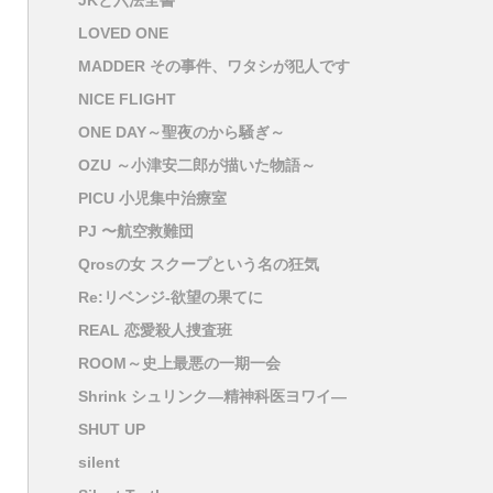
JKと六法全書
LOVED ONE
MADDER その事件、ワタシが犯人です
NICE FLIGHT
ONE DAY～聖夜のから騒ぎ～
OZU ～小津安二郎が描いた物語～
PICU 小児集中治療室
PJ 〜航空救難団
Qrosの女 スクープという名の狂気
Re:リベンジ-欲望の果てに
REAL 恋愛殺人捜査班
ROOM～史上最悪の一期一会
Shrink シュリンク―精神科医ヨワイ―
SHUT UP
silent