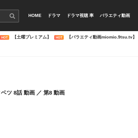
HOME
ドラマ
ドラマ視聴 率
バラエティ動画
【土曜プレミアム】
【バラエティ動画miomio.9tsu.tv】
HOT
HOT
ベツ 8話 動画 ／ 第8 動画