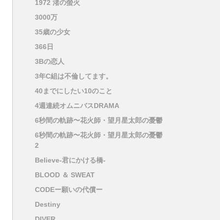
1972 渚の螢火
3000万
35歳の少女
366日
3Bの恋人
3年C組は不倫してます。
40までにしたい10のこと
4週連続オムニバスDRAMA
6秒間の軌跡〜花火師・望月星太郎の憂鬱
6秒間の軌跡〜花火師・望月星太郎の憂鬱
2
Believe-君にかける橋-
BLOOD ＆ SWEAT
CODEー願いの代償ー
Destiny
DIVER