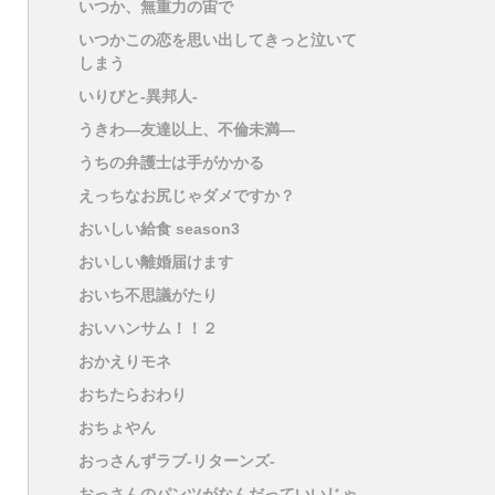
いつか、無重力の宙で
いつかこの恋を思い出してきっと泣いて
しまう
いりびと-異邦人-
うきわ―友達以上、不倫未満―
うちの弁護士は手がかかる
えっちなお尻じゃダメですか？
おいしい給食 season3
おいしい離婚届けます
おいち不思議がたり
おいハンサム！！２
おかえりモネ
おちたらおわり
おちょやん
おっさんずラブ-リターンズ-
おっさんのパンツがなんだっていいじゃ