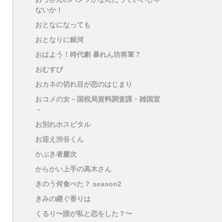
ないか！
おとなになっても
おとなりに銀河
おはよう！時代劇 暴れん坊将軍７
おむすび
おカネの切れ目が恋のはじまり
おコメの女－国税局資料調査課・雑国室
－
お別れホスピタル
お迎え渋谷くん
かぶき者慶次
からかい上手の高木さん
きのう何食べた？ season2
きみの継ぐ香りは
くるり〜誰が私と恋をした？〜