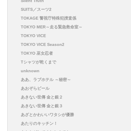
Silent Truth
SUITS／スーツ2
TOKAGE 警視庁特殊犯捜査係
TOKYO MER～走る緊急救命室～
TOKYO VICE
TOKYO VICE Season2
TOKYO 巫女忍者
Tシャツが乾くまで
unknown
ああ、ラブホテル ～秘密～
あおぞらビール
あきない世傳 金と銀２
あきない世傳 金と銀３
あざとかわいいワタシが優勝
あたりのキッチン！