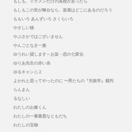
もしも、イケメンだけの高校があったら
もしもこの世が舞台なら、楽屋はどこにあるのだろう
ももいろ あんずいろ さくらいろ
やさしい猫
やぶさかではございません
やんごとなき一族
ゆうれい貸します～お染・恋の七変化
ゆりあ先生の赤い糸
ゆるキャン△２
よかれと思ってやったのに 〜男たちの『失敗学』裁判
らんまん
るなしい
わたしのお嫁くん
わたしの一番最悪なともだち
わたしの宝物