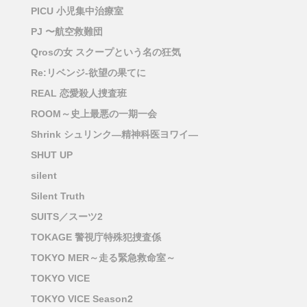
PICU 小児集中治療室
PJ 〜航空救難団
Qrosの女 スクープという名の狂気
Re:リベンジ-欲望の果てに
REAL 恋愛殺人捜査班
ROOM～史上最悪の一期一会
Shrink シュリンク―精神科医ヨワイ―
SHUT UP
silent
Silent Truth
SUITS／スーツ2
TOKAGE 警視庁特殊犯捜査係
TOKYO MER～走る緊急救命室～
TOKYO VICE
TOKYO VICE Season2