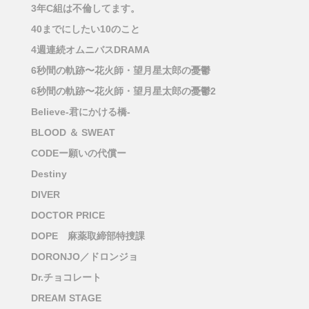
3年C組は不倫してます。
40までにしたい10のこと
4週連続オムニバスDRAMA
6秒間の軌跡〜花火師・望月星太郎の憂鬱
6秒間の軌跡〜花火師・望月星太郎の憂鬱2
Believe-君にかける橋-
BLOOD ＆ SWEAT
CODEー願いの代償ー
Destiny
DIVER
DOCTOR PRICE
DOPE 麻薬取締部特捜課
DORONJO／ドロンジョ
Dr.チョコレート
DREAM STAGE