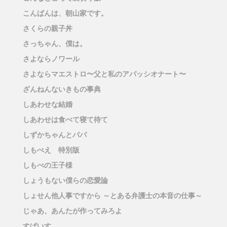
こんばんは、朝山家です。
さくらの親子丼
さっちゃん、僕は。
さよならノワール
さよならマエストロ〜父と私のアパッシオナート〜
ざんねんないきもの事典
しあわせな結婚
しあわせは食べて寝て待て
しずかちゃんとパパ
しもべえ 特別版
しもべの王子様
しょうもない僕らの恋愛論
しょせん他人事ですから ～とある弁護士の本音の仕事～
じゃあ、あんたが作ってみろよ
すぱいす。