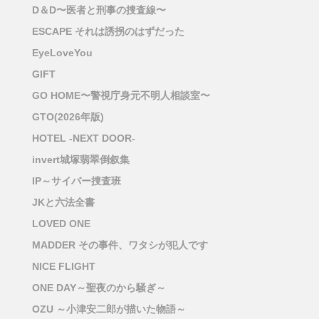
D＆D〜医者と刑事の捜査線〜
ESCAPE それは誘拐のはずだった
EyeLoveYou
GIFT
GO HOME〜警視庁身元不明人相談室〜
GTO(2026年版)
HOTEL -NEXT DOOR-
invert城塚翡翠倒叙集
IP～サイバー捜査班
JKと六法全書
LOVED ONE
MADDER その事件、ワタシが犯人です
NICE FLIGHT
ONE DAY～聖夜のから騒ぎ～
OZU ～小津安二郎が描いた物語～