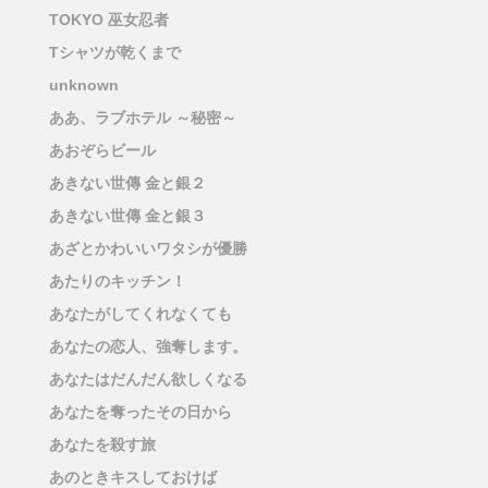
TOKYO 巫女忍者
Tシャツが乾くまで
unknown
ああ、ラブホテル ～秘密～
あおぞらビール
あきない世傳 金と銀２
あきない世傳 金と銀３
あざとかわいいワタシが優勝
あたりのキッチン！
あなたがしてくれなくても
あなたの恋人、強奪します。
あなたはだんだん欲しくなる
あなたを奪ったその日から
あなたを殺す旅
あのときキスしておけば