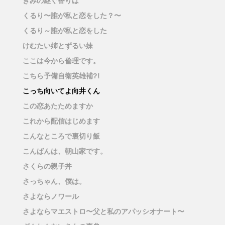
きみの継ぐ香りは
くるり〜誰が私と恋をした？〜
くるり～誰が私と恋をした
けむたい姉とずるい妹
ここは今から倫理です。
こちら予備自衛英雄補?!
こっち向いてよ向井くん
この恋あたためますか
これから配信はじめます
こんなところで裏切り飯
こんばんは、朝山家です。
さくらの親子丼
さっちゃん、僕は。
さよならノワール
さよならマエストロ〜父と私のアパッシオナート〜