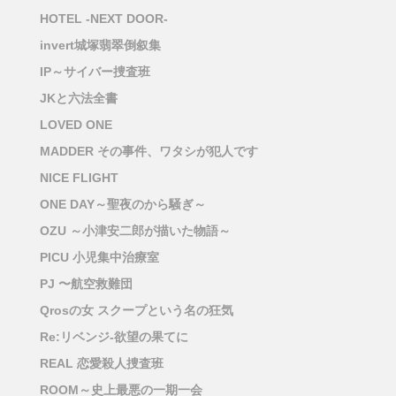
HOTEL -NEXT DOOR-
invert城塚翡翠倒叙集
IP～サイバー捜査班
JKと六法全書
LOVED ONE
MADDER その事件、ワタシが犯人です
NICE FLIGHT
ONE DAY～聖夜のから騒ぎ～
OZU ～小津安二郎が描いた物語～
PICU 小児集中治療室
PJ 〜航空救難団
Qrosの女 スクープという名の狂気
Re:リベンジ-欲望の果てに
REAL 恋愛殺人捜査班
ROOM～史上最悪の一期一会