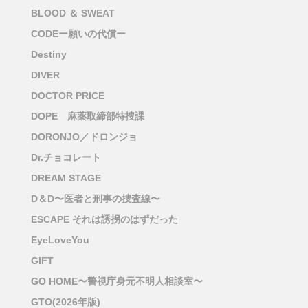
BLOOD ＆ SWEAT
CODEー願いの代償ー
Destiny
DIVER
DOCTOR PRICE
DOPE 麻薬取締部特捜課
DORONJO／ドロンジョ
Dr.チョコレート
DREAM STAGE
D＆D〜医者と刑事の捜査線〜
ESCAPE それは誘拐のはずだった
EyeLoveYou
GIFT
GO HOME〜警視庁身元不明人相談室〜
GTO(2026年版)