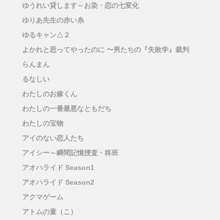
ゆうれい貸します～お染・恋の七変化
ゆりあ先生の赤い糸
ゆるキャン△２
よかれと思ってやったのに 〜男たちの『失敗学』裁判
らんまん
るなしい
わたしのお嫁くん
わたしの一番最悪なともだち
わたしの宝物
アイのない恋人たち
アイシー～瞬間記憶捜査・柊班
アオハライド Season1
アオハライド Season2
アクマゲーム
アトムの童（こ）