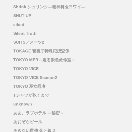
Shrink シュリンク―精神科医ヨワイ―
SHUT UP
silent
Silent Truth
SUITS／スーツ2
TOKAGE 警視庁特殊犯捜査係
TOKYO MER～走る緊急救命室～
TOKYO VICE
TOKYO VICE Season2
TOKYO 巫女忍者
Tシャツが乾くまで
unknown
ああ、ラブホテル ～秘密～
あおぞらビール
あきない世傳 金と銀２