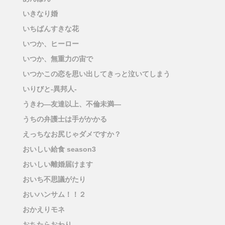
いきなり婚
いちばんすきな花
いつか、ヒーロー
いつか、無重力の宙で
いつかこの恋を思い出してきっと泣いてしまう
いりびと-異邦人-
うきわ―友達以上、不倫未満―
うちの弁護士は手がかかる
えっちなお尻じゃダメですか？
おいしい給食 season3
おいしい離婚届けます
おいち不思議がたり
おいハンサム！！２
おかえりモネ
おちたらおわり