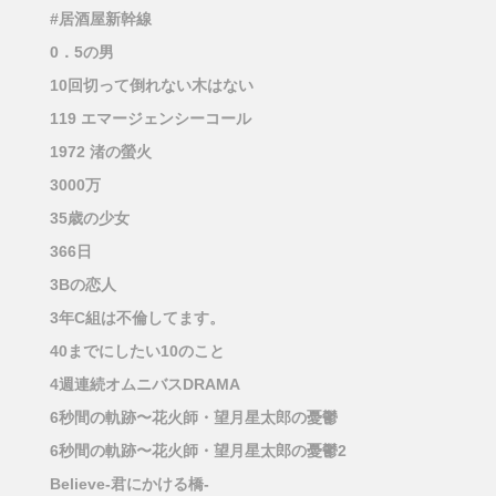
#居酒屋新幹線
0．5の男
10回切って倒れない木はない
119 エマージェンシーコール
1972 渚の螢火
3000万
35歳の少女
366日
3Bの恋人
3年C組は不倫してます。
40までにしたい10のこと
4週連続オムニバスDRAMA
6秒間の軌跡〜花火師・望月星太郎の憂鬱
6秒間の軌跡〜花火師・望月星太郎の憂鬱2
Believe-君にかける橋-