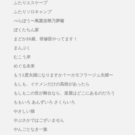
ふたりエスケープ
ふたりソロキャンプ
べらぼう〜蔦重栄華乃夢噺
ぼくたちん家
まどか26歳、研修医やってます！
まんぷく
むこう岸
めぐる未来
もう1度夫婦になりますか？〜カモフラージュ夫婦〜
もしも、イケメンだけの高校があったら
もしもこの世が舞台なら、楽屋はどこにあるのだろう
ももいろ あんずいろ さくらいろ
やさしい猫
やぶさかではございません
やんごとなき一族