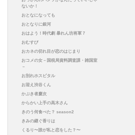
ないか！
おとなになっても
おとなりに銀河
おはよう！時代劇 暴れん坊将軍７
おむすび
おカネの切れ目が恋のはじまり
おコメの女－国税局資料調査課・雑国室
－
お別れホスピタル
お迎え渋谷くん
かぶき者慶次
からかい上手の高木さん
きのう何食べた？ season2
きみの継ぐ香りは
くるり〜誰が私と恋をした？〜