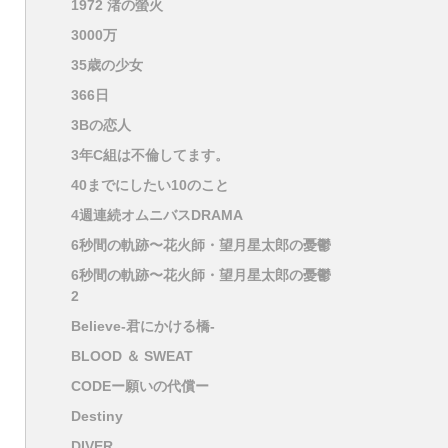
1972 渚の螢火
3000万
35歳の少女
366日
3Bの恋人
3年C組は不倫してます。
40までにしたい10のこと
4週連続オムニバスDRAMA
6秒間の軌跡〜花火師・望月星太郎の憂鬱
6秒間の軌跡〜花火師・望月星太郎の憂鬱
2
Believe-君にかける橋-
BLOOD ＆ SWEAT
CODEー願いの代償ー
Destiny
DIVER