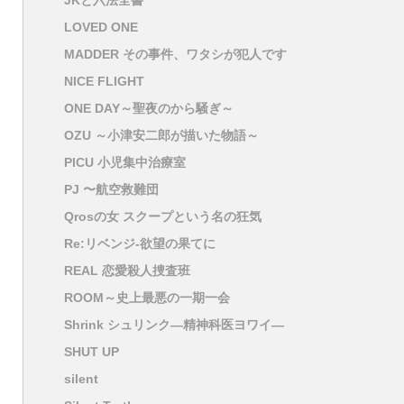
JKと六法全書
LOVED ONE
MADDER その事件、ワタシが犯人です
NICE FLIGHT
ONE DAY～聖夜のから騒ぎ～
OZU ～小津安二郎が描いた物語～
PICU 小児集中治療室
PJ 〜航空救難団
Qrosの女 スクープという名の狂気
Re:リベンジ-欲望の果てに
REAL 恋愛殺人捜査班
ROOM～史上最悪の一期一会
Shrink シュリンク―精神科医ヨワイ―
SHUT UP
silent