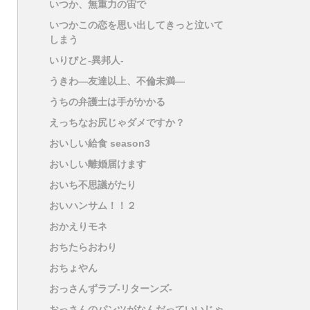
いつか、無重力の宙で
いつかこの恋を思い出してきっと泣いて
しまう
いりびと-異邦人-
うきわ―友達以上、不倫未満―
うちの弁護士は手がかかる
えっちなお尻じゃダメですか？
おいしい給食 season3
おいしい離婚届けます
おいち不思議がたり
おいハンサム！！２
おかえりモネ
おちたらおわり
おちょやん
おっさんずラブ-リターンズ-
おっさんのパンツがなんだっていいじゃ