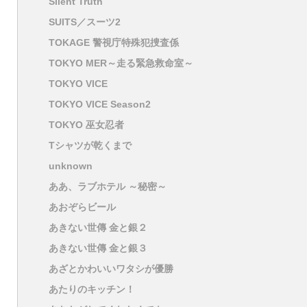
Silent Truth
SUITS／スーツ2
TOKAGE 警視庁特殊犯捜査係
TOKYO MER～走る緊急救命室～
TOKYO VICE
TOKYO VICE Season2
TOKYO 巫女忍者
Tシャツが乾くまで
unknown
ああ、ラブホテル ～秘密～
あおぞらビール
あきない世傳 金と銀２
あきない世傳 金と銀３
あざとかわいいワタシが優勝
あたりのキッチン！