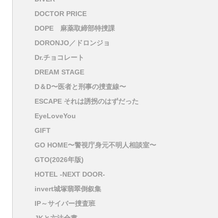
DOCTOR PRICE
DOPE 麻薬取締部特捜課
DORONJO／ドロンジョ
Dr.チョコレート
DREAM STAGE
D＆D〜医者と刑事の捜査線〜
ESCAPE それは誘拐のはずだった
EyeLoveYou
GIFT
GO HOME〜警視庁身元不明人相談室〜
GTO(2026年版)
HOTEL -NEXT DOOR-
invert城塚翡翠倒叙集
IP～サイバー捜査班