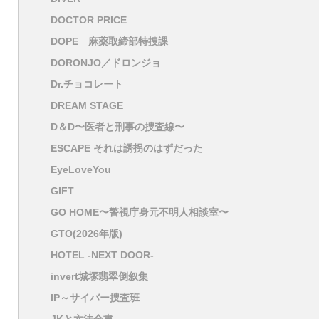
DOCTOR PRICE
DOPE 麻薬取締部特捜課
DORONJO／ドロンジョ
Dr.チョコレート
DREAM STAGE
D＆D〜医者と刑事の捜査線〜
ESCAPE それは誘拐のはずだった
EyeLoveYou
GIFT
GO HOME〜警視庁身元不明人相談室〜
GTO(2026年版)
HOTEL -NEXT DOOR-
invert城塚翡翠倒叙集
IP～サイバー捜査班