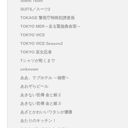
Silent Truth
SUITS／スーツ2
TOKAGE 警視庁特殊犯捜査係
TOKYO MER～走る緊急救命室～
TOKYO VICE
TOKYO VICE Season2
TOKYO 巫女忍者
Tシャツが乾くまで
unknown
ああ、ラブホテル ～秘密～
あおぞらビール
あきない世傳 金と銀２
あきない世傳 金と銀３
あざとかわいいワタシが優勝
あたりのキッチン！