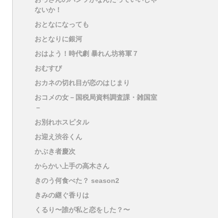
ないか！
おとなになっても
おとなりに銀河
おはよう！時代劇 暴れん坊将軍７
おむすび
おカネの切れ目が恋のはじまり
おコメの女－国税局資料調査課・雑国室
－
お別れホスピタル
お迎え渋谷くん
かぶき者慶次
からかい上手の高木さん
きのう何食べた？ season2
きみの継ぐ香りは
くるり〜誰が私と恋をした？〜