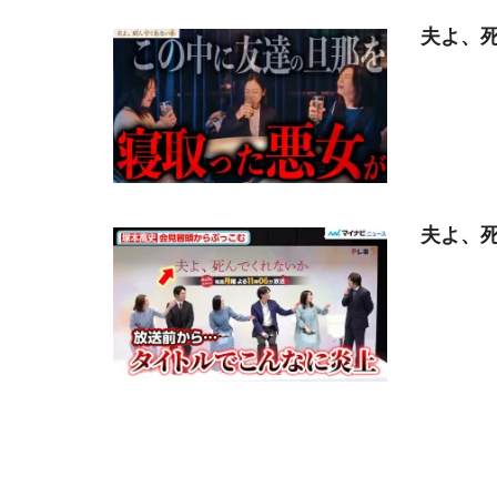
夫よ、死
夫よ、死