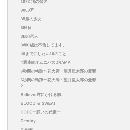
1972 渚の螢火
3000万
35歳の少女
366日
3Bの恋人
3年C組は不倫してます。
40までにしたい10のこと
4週連続オムニバスDRAMA
6秒間の軌跡〜花火師・望月星太郎の憂鬱
6秒間の軌跡〜花火師・望月星太郎の憂鬱
2
Believe-君にかける橋-
BLOOD ＆ SWEAT
CODEー願いの代償ー
Destiny
DIVER