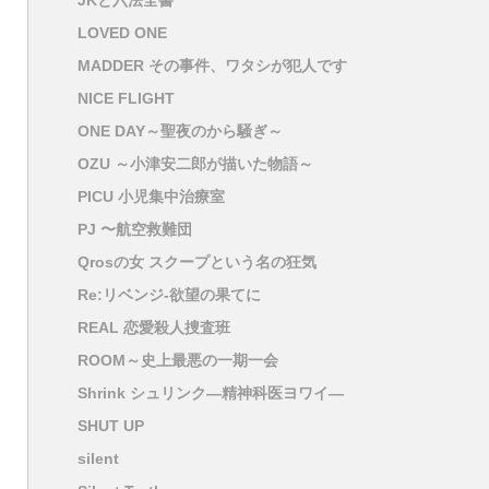
JKと六法全書
LOVED ONE
MADDER その事件、ワタシが犯人です
NICE FLIGHT
ONE DAY～聖夜のから騒ぎ～
OZU ～小津安二郎が描いた物語～
PICU 小児集中治療室
PJ 〜航空救難団
Qrosの女 スクープという名の狂気
Re:リベンジ-欲望の果てに
REAL 恋愛殺人捜査班
ROOM～史上最悪の一期一会
Shrink シュリンク―精神科医ヨワイ―
SHUT UP
silent