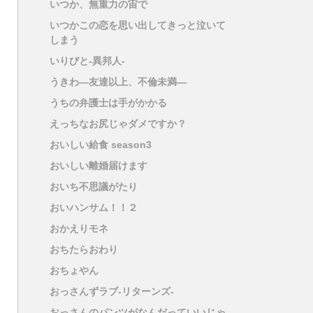
いつか、無重力の宙で
いつかこの恋を思い出してきっと泣いて
しまう
いりびと-異邦人-
うきわ―友達以上、不倫未満―
うちの弁護士は手がかかる
えっちなお尻じゃダメですか？
おいしい給食 season3
おいしい離婚届けます
おいち不思議がたり
おいハンサム！！２
おかえりモネ
おちたらおわり
おちょやん
おっさんずラブ-リターンズ-
おっさんのパンツがなんだっていいじゃ