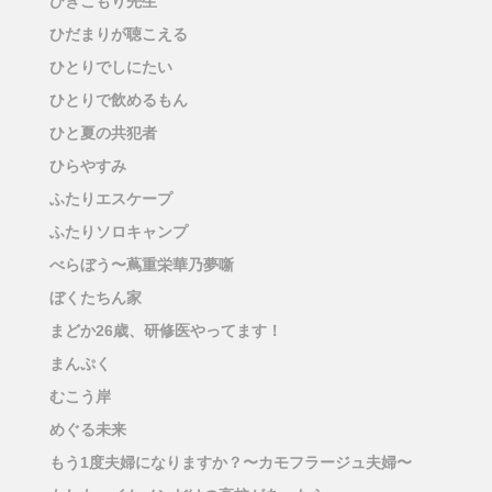
ひきこもり先生
ひだまりが聴こえる
ひとりでしにたい
ひとりで飲めるもん
ひと夏の共犯者
ひらやすみ
ふたりエスケープ
ふたりソロキャンプ
べらぼう〜蔦重栄華乃夢噺
ぼくたちん家
まどか26歳、研修医やってます！
まんぷく
むこう岸
めぐる未来
もう1度夫婦になりますか？〜カモフラージュ夫婦〜