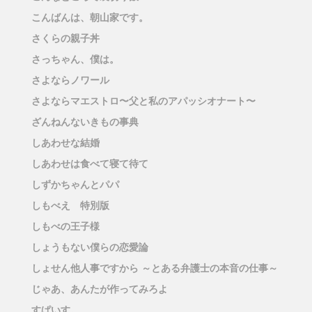
こんばんは、朝山家です。
さくらの親子丼
さっちゃん、僕は。
さよならノワール
さよならマエストロ〜父と私のアパッシオナート〜
ざんねんないきもの事典
しあわせな結婚
しあわせは食べて寝て待て
しずかちゃんとパパ
しもべえ 特別版
しもべの王子様
しょうもない僕らの恋愛論
しょせん他人事ですから ～とある弁護士の本音の仕事～
じゃあ、あんたが作ってみろよ
すぱいす。