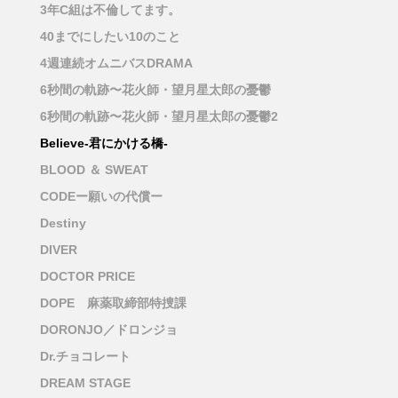
3年C組は不倫してます。
40までにしたい10のこと
4週連続オムニバスDRAMA
6秒間の軌跡〜花火師・望月星太郎の憂鬱
6秒間の軌跡〜花火師・望月星太郎の憂鬱2
Believe-君にかける橋-
BLOOD ＆ SWEAT
CODEー願いの代償ー
Destiny
DIVER
DOCTOR PRICE
DOPE 麻薬取締部特捜課
DORONJO／ドロンジョ
Dr.チョコレート
DREAM STAGE