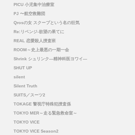
PICU 小児集中治療室
PJ 〜航空救難団
Qrosの女 スクープという名の狂気
Re:リベンジ-欲望の果てに
REAL 恋愛殺人捜査班
ROOM～史上最悪の一期一会
Shrink シュリンク―精神科医ヨワイ―
SHUT UP
silent
Silent Truth
SUITS／スーツ2
TOKAGE 警視庁特殊犯捜査係
TOKYO MER～走る緊急救命室～
TOKYO VICE
TOKYO VICE Season2