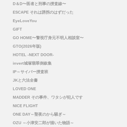
D＆D〜医者と刑事の捜査線〜
ESCAPE それは誘拐のはずだった
EyeLoveYou
GIFT
GO HOME〜警視庁身元不明人相談室〜
GTO(2026年版)
HOTEL -NEXT DOOR-
invert城塚翡翠倒叙集
IP～サイバー捜査班
JKと六法全書
LOVED ONE
MADDER その事件、ワタシが犯人です
NICE FLIGHT
ONE DAY～聖夜のから騒ぎ～
OZU ～小津安二郎が描いた物語～