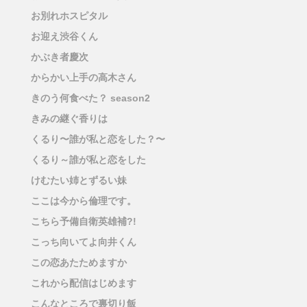
お別れホスピタル
お迎え渋谷くん
かぶき者慶次
からかい上手の高木さん
きのう何食べた？ season2
きみの継ぐ香りは
くるり〜誰が私と恋をした？〜
くるり～誰が私と恋をした
けむたい姉とずるい妹
ここは今から倫理です。
こちら予備自衛英雄補?!
こっち向いてよ向井くん
この恋あたためますか
これから配信はじめます
こんなところで裏切り飯