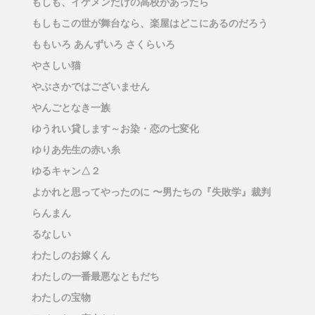
もしも、イケメンだけの高校があったら
もしもこの世が舞台なら、楽屋はどこにあるのだろう
ももいろ あんずいろ さくらいろ
やさしい猫
やぶさかではございません
やんごとなき一族
ゆうれい貸します～お染・恋の七変化
ゆりあ先生の赤い糸
ゆるキャン△２
よかれと思ってやったのに 〜男たちの『失敗学』裁判
らんまん
るなしい
わたしのお嫁くん
わたしの一番最悪なともだち
わたしの宝物