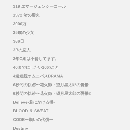
119 エマージェンシーコール
1972 渚の螢火
3000万
35歳の少女
366日
3Bの恋人
3年C組は不倫してます。
40までにしたい10のこと
4週連続オムニバスDRAMA
6秒間の軌跡〜花火師・望月星太郎の憂鬱
6秒間の軌跡〜花火師・望月星太郎の憂鬱2
Believe-君にかける橋-
BLOOD ＆ SWEAT
CODEー願いの代償ー
Destiny