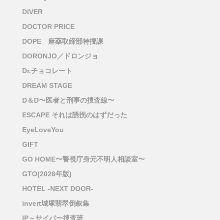
DIVER
DOCTOR PRICE
DOPE 麻薬取締部特捜課
DORONJO／ドロンジョ
Dr.チョコレート
DREAM STAGE
D＆D〜医者と刑事の捜査線〜
ESCAPE それは誘拐のはずだった
EyeLoveYou
GIFT
GO HOME〜警視庁身元不明人相談室〜
GTO(2026年版)
HOTEL -NEXT DOOR-
invert城塚翡翠倒叙集
IP～サイバー捜査班