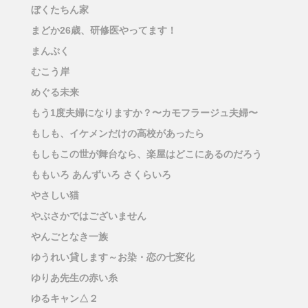
ぼくたちん家
まどか26歳、研修医やってます！
まんぷく
むこう岸
めぐる未来
もう1度夫婦になりますか？〜カモフラージュ夫婦〜
もしも、イケメンだけの高校があったら
もしもこの世が舞台なら、楽屋はどこにあるのだろう
ももいろ あんずいろ さくらいろ
やさしい猫
やぶさかではございません
やんごとなき一族
ゆうれい貸します～お染・恋の七変化
ゆりあ先生の赤い糸
ゆるキャン△２