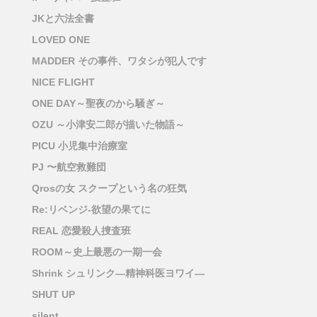
JKと六法全書
LOVED ONE
MADDER その事件、ワタシが犯人です
NICE FLIGHT
ONE DAY～聖夜のから騒ぎ～
OZU ～小津安二郎が描いた物語～
PICU 小児集中治療室
PJ 〜航空救難団
Qrosの女 スクープという名の狂気
Re:リベンジ-欲望の果てに
REAL 恋愛殺人捜査班
ROOM～史上最悪の一期一会
Shrink シュリンク―精神科医ヨワイ―
SHUT UP
silent