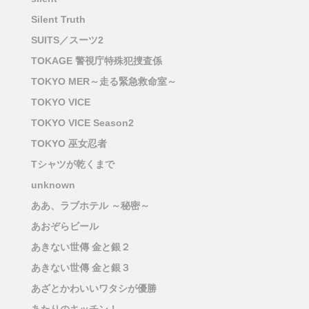
Silent Truth
SUITS／スーツ2
TOKAGE 警視庁特殊犯捜査係
TOKYO MER～走る緊急救命室～
TOKYO VICE
TOKYO VICE Season2
TOKYO 巫女忍者
Tシャツが乾くまで
unknown
ああ、ラブホテル ～秘密～
あおぞらビール
あきない世傳 金と銀２
あきない世傳 金と銀３
あざとかわいいワタシが優勝
あたりのキッチン！