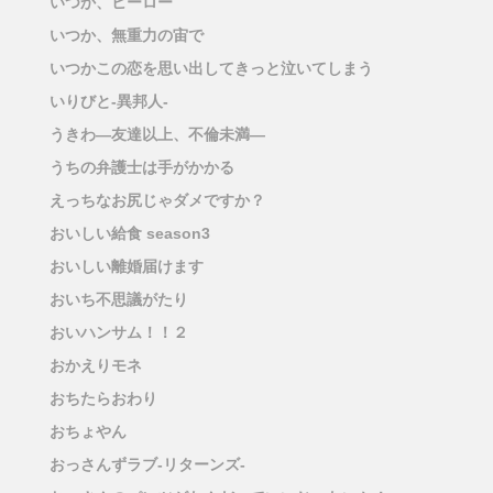
いつか、ヒーロー
いつか、無重力の宙で
いつかこの恋を思い出してきっと泣いてしまう
いりびと-異邦人-
うきわ―友達以上、不倫未満―
うちの弁護士は手がかかる
えっちなお尻じゃダメですか？
おいしい給食 season3
おいしい離婚届けます
おいち不思議がたり
おいハンサム！！２
おかえりモネ
おちたらおわり
おちょやん
おっさんずラブ-リターンズ-