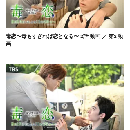
毒恋〜毒もすぎれば恋となる〜 2話 動画 ／ 第2 動
画