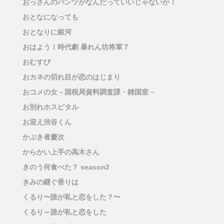
おっさんのパンツがなんだっていいじゃないか！
おとなになっても
おとなりに銀河
おはよう！時代劇 暴れん坊将軍７
おむすび
おカネの切れ目が恋のはじまり
おコメの女－国税局資料調査課・雑国室－
お別れホスピタル
お迎え渋谷くん
かぶき者慶次
からかい上手の高木さん
きのう何食べた？ season2
きみの継ぐ香りは
くるり〜誰が私と恋をした？〜
くるり～誰が私と恋をした