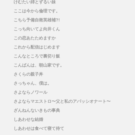
けむたい姉とずるい妹
ここは今から倫理です。
こちら予備自衛英雄補?!
こっち向いてよ向井くん
この恋あたためますか
これから配信はじめます
こんなところで裏切り飯
こんばんは、朝山家です。
さくらの親子丼
さっちゃん、僕は。
さよならノワール
さよならマエストロ〜父と私のアパッシオナート〜
ざんねんないきもの事典
しあわせな結婚
しあわせは食べて寝て待て