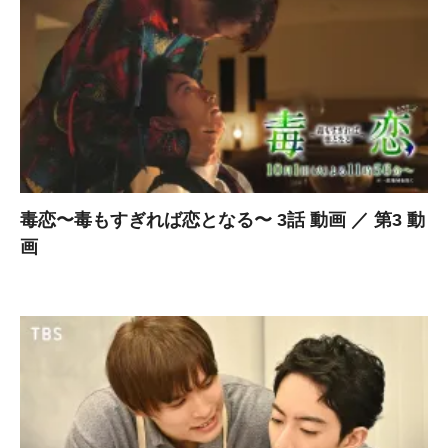
毒恋〜毒もすぎれば恋となる〜 3話 動画 ／ 第3 動
画