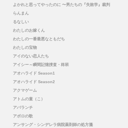
よかれと思ってやったのに 〜男たちの『失敗学』裁判
らんまん
るなしい
わたしのお嫁くん
わたしの一番最悪なともだち
わたしの宝物
アイのない恋人たち
アイシー～瞬間記憶捜査・柊班
アオハライド Season1
アオハライド Season2
アクマゲーム
アトムの童（こ）
アバランチ
アポロの歌
アンサング・シンデレラ病院薬剤師の処方箋