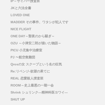
IP～サイバー捜査班
JKと六法全書
LOVED ONE
MADDER その事件、ワタシが犯人です
NICE FLIGHT
ONE DAY～聖夜のから騒ぎ～
OZU ～小津安二郎が描いた物語～
PICU 小児集中治療室
PJ 〜航空救難団
Qrosの女 スクープという名の狂気
Re:リベンジ-欲望の果てに
REAL 恋愛殺人捜査班
ROOM～史上最悪の一期一会
Shrink シュリンク―精神科医ヨワイ―
SHUT UP