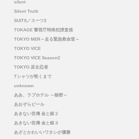
silent
Silent Truth
SUITS／スーツ2
TOKAGE 警視庁特殊犯捜査係
TOKYO MER～走る緊急救命室～
TOKYO VICE
TOKYO VICE Season2
TOKYO 巫女忍者
Tシャツが乾くまで
unknown
ああ、ラブホテル ～秘密～
あおぞらビール
あきない世傳 金と銀２
あきない世傳 金と銀３
あざとかわいいワタシが優勝