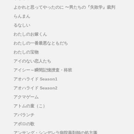
よかれと思ってやったのに 〜男たちの『失敗学』裁判
らんまん
るなしい
わたしのお嫁くん
わたしの一番最悪なともだち
わたしの宝物
アイのない恋人たち
アイシー～瞬間記憶捜査・柊班
アオハライド Season1
アオハライド Season2
アクマゲーム
アトムの童（こ）
アバランチ
アポロの歌
アンサング・シンデレラ病院薬剤師の処方箋