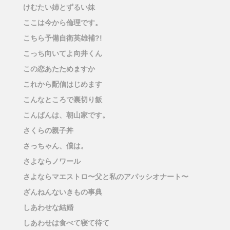
けむたい姉とずるい妹
ここは今から倫理です。
こちら予備自衛英雄補?!
こっち向いてよ向井くん
この恋あたためますか
これから配信はじめます
こんなところで裏切り飯
こんばんは、朝山家です。
さくらの親子丼
さっちゃん、僕は。
さよならノワール
さよならマエストロ〜父と私のアパッシオナート〜
ざんねんないきもの事典
しあわせな結婚
しあわせは食べて寝て待て