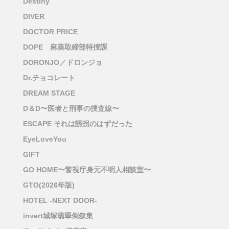
Destiny
DIVER
DOCTOR PRICE
DOPE 麻薬取締部特捜課
DORONJO／ドロンジョ
Dr.チョコレート
DREAM STAGE
D＆D〜医者と刑事の捜査線〜
ESCAPE それは誘拐のはずだった
EyeLoveYou
GIFT
GO HOME〜警視庁身元不明人相談室〜
GTO(2026年版)
HOTEL -NEXT DOOR-
invert城塚翡翠倒叙集