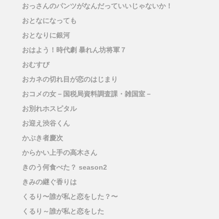
おっさんのパンツがなんだっていいじゃないか！
おとなになっても
おとなりに銀河
おはよう！時代劇 暴れん坊将軍７
おむすび
おカネの切れ目が恋のはじまり
おコメの女－国税局資料調査課・雑国室－
お別れホスピタル
お迎え渋谷くん
かぶき者慶次
からかい上手の高木さん
きのう何食べた？ season2
きみの継ぐ香りは
くるり〜誰が私と恋をした？〜
くるり～誰が私と恋をした