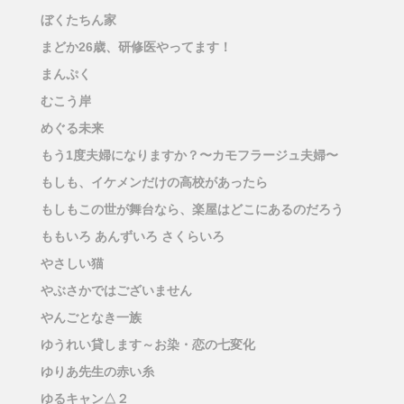
ぼくたちん家
まどか26歳、研修医やってます！
まんぷく
むこう岸
めぐる未来
もう1度夫婦になりますか？〜カモフラージュ夫婦〜
もしも、イケメンだけの高校があったら
もしもこの世が舞台なら、楽屋はどこにあるのだろう
ももいろ あんずいろ さくらいろ
やさしい猫
やぶさかではございません
やんごとなき一族
ゆうれい貸します～お染・恋の七変化
ゆりあ先生の赤い糸
ゆるキャン△２