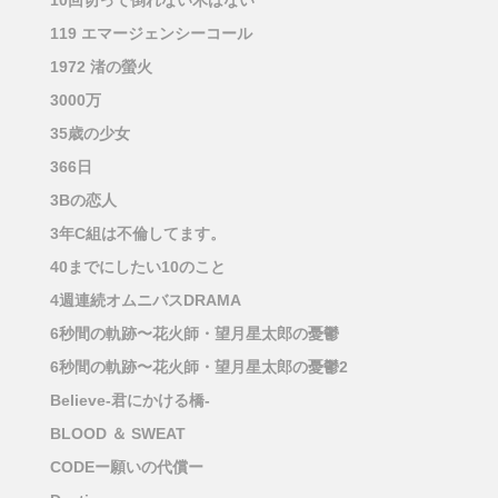
10回切って倒れない木はない
119 エマージェンシーコール
1972 渚の螢火
3000万
35歳の少女
366日
3Bの恋人
3年C組は不倫してます。
40までにしたい10のこと
4週連続オムニバスDRAMA
6秒間の軌跡〜花火師・望月星太郎の憂鬱
6秒間の軌跡〜花火師・望月星太郎の憂鬱2
Believe-君にかける橋-
BLOOD ＆ SWEAT
CODEー願いの代償ー