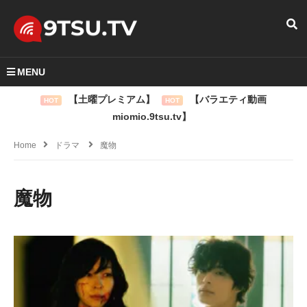
MENU
【土曜プレミアム】
【バラエティ動画
HOT
HOT
miomio.9tsu.tv】
Home
ドラマ
魔物
魔物