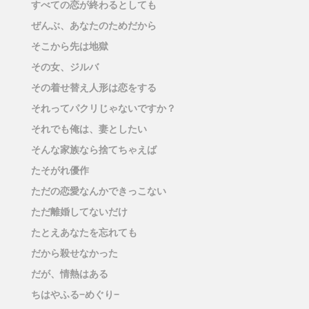
すべての恋が終わるとしても
ぜんぶ、あなたのためだから
そこから先は地獄
その女、ジルバ
その着せ替え人形は恋をする
それってパクリじゃないですか？
それでも俺は、妻としたい
そんな家族なら捨てちゃえば
たそがれ優作
ただの恋愛なんかできっこない
ただ離婚してないだけ
たとえあなたを忘れても
だから殺せなかった
だが、情熱はある
ちはやふる−めぐり−