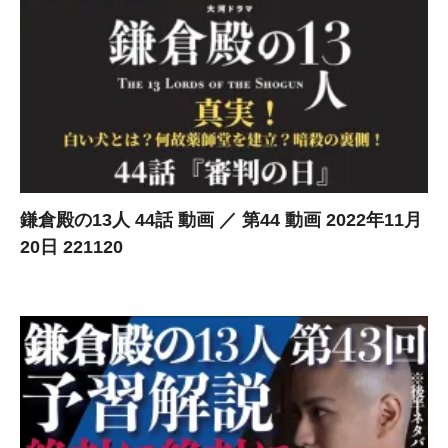
鎌倉殿の13人 44話 動画 ／ 第44 動画 2022年11月
20日 221120