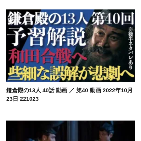
鎌倉殿の13人 40話 動画 ／ 第40 動画 2022年10月
23日 221023