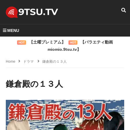
MENU
【土曜プレミアム】
【バラエティ動画
HOT
HOT
miomio.9tsu.tv】
Home
ドラマ
鎌倉殿の１３人
鎌倉殿の１３人