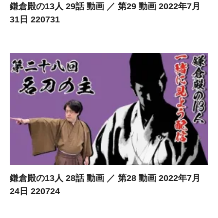
鎌倉殿の13人 29話 動画 ／ 第29 動画 2022年7月
31日 220731
鎌倉殿の13人 28話 動画 ／ 第28 動画 2022年7月
24日 220724