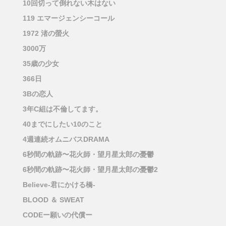
10回切って倒れない木はない
119 エマージェンシーコール
1972 渚の螢火
3000万
35歳の少女
366日
3Bの恋人
3年C組は不倫してます。
40までにしたい10のこと
4週連続オムニバスDRAMA
6秒間の軌跡〜花火師・望月星太郎の憂鬱
6秒間の軌跡〜花火師・望月星太郎の憂鬱2
Believe-君にかける橋-
BLOOD ＆ SWEAT
CODEー願いの代償ー