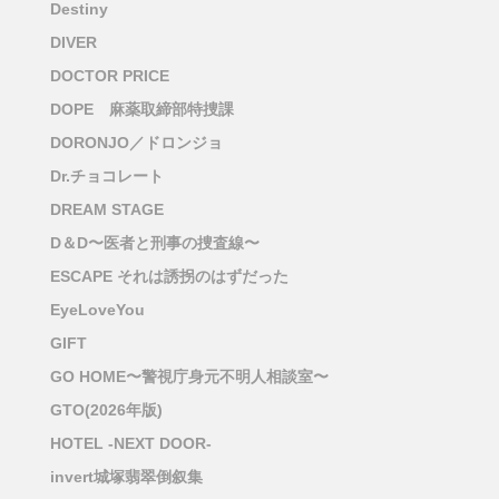
Destiny
DIVER
DOCTOR PRICE
DOPE 麻薬取締部特捜課
DORONJO／ドロンジョ
Dr.チョコレート
DREAM STAGE
D＆D〜医者と刑事の捜査線〜
ESCAPE それは誘拐のはずだった
EyeLoveYou
GIFT
GO HOME〜警視庁身元不明人相談室〜
GTO(2026年版)
HOTEL -NEXT DOOR-
invert城塚翡翠倒叙集