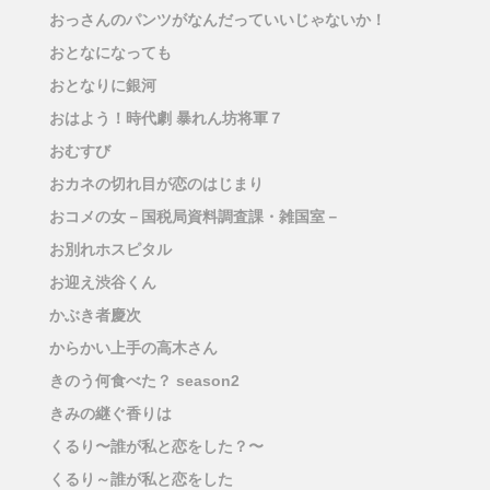
おっさんのパンツがなんだっていいじゃないか！
おとなになっても
おとなりに銀河
おはよう！時代劇 暴れん坊将軍７
おむすび
おカネの切れ目が恋のはじまり
おコメの女－国税局資料調査課・雑国室－
お別れホスピタル
お迎え渋谷くん
かぶき者慶次
からかい上手の高木さん
きのう何食べた？ season2
きみの継ぐ香りは
くるり〜誰が私と恋をした？〜
くるり～誰が私と恋をした