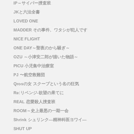
IP～サイバー捜査班
JKと六法全書
LOVED ONE
MADDER その事件、ワタシが犯人です
NICE FLIGHT
ONE DAY～聖夜のから騒ぎ～
OZU ～小津安二郎が描いた物語～
PICU 小児集中治療室
PJ 〜航空救難団
Qrosの女 スクープという名の狂気
Re:リベンジ-欲望の果てに
REAL 恋愛殺人捜査班
ROOM～史上最悪の一期一会
Shrink シュリンク―精神科医ヨワイ―
SHUT UP