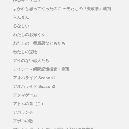
ゆるキャン△２
よかれと思ってやったのに 〜男たちの『失敗学』裁判
らんまん
るなしい
わたしのお嫁くん
わたしの一番最悪なともだち
わたしの宝物
アイのない恋人たち
アイシー～瞬間記憶捜査・柊班
アオハライド Season1
アオハライド Season2
アクマゲーム
アトムの童（こ）
アバランチ
アポロの歌