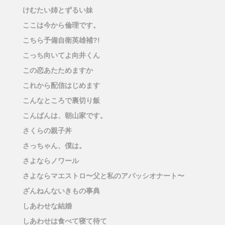
けむたい姉とずるい妹
ここは今から倫理です。
こちら予備自衛英雄補?!
こっち向いてよ向井くん
この恋あたためますか
これから配信はじめます
こんなところで裏切り飯
こんばんは、朝山家です。
さくらの親子丼
さっちゃん、僕は。
さよならノワール
さよならマエストロ〜父と私のアパッシオナート〜
ざんねんないきもの事典
しあわせな結婚
しあわせは食べて寝て待て