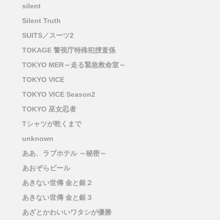
silent
Silent Truth
SUITS／スーツ2
TOKAGE 警視庁特殊犯捜査係
TOKYO MER～走る緊急救命室～
TOKYO VICE
TOKYO VICE Season2
TOKYO 巫女忍者
Tシャツが乾くまで
unknown
ああ、ラブホテル ～秘密～
あおぞらビール
あきない世傳 金と銀２
あきない世傳 金と銀３
あざとかわいいワタシが優勝