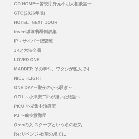
GO HOME〜警視庁身元不明人相談室〜
GTO(2026年版)
HOTEL -NEXT DOOR-
invert城塚翡翠倒叙集
IP～サイバー捜査班
JKと六法全書
LOVED ONE
MADDER その事件、ワタシが犯人です
NICE FLIGHT
ONE DAY～聖夜のから騒ぎ～
OZU ～小津安二郎が描いた物語～
PICU 小児集中治療室
PJ 〜航空救難団
Qrosの女 スクープという名の狂気
Re:リベンジ-欲望の果てに