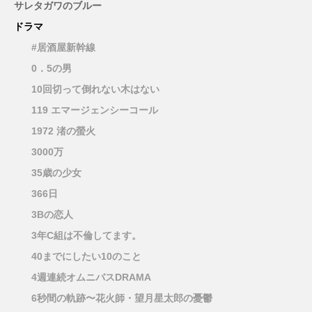
サレタガワのブルー
ドラマ
#居酒屋新幹線
0．5の男
10回切って倒れない木はない
119 エマージェンシーコール
1972 渚の螢火
3000万
35歳の少女
366日
3Bの恋人
3年C組は不倫してます。
40までにしたい10のこと
4週連続オムニバスDRAMA
6秒間の軌跡〜花火師・望月星太郎の憂鬱