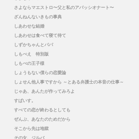
さよならマエストロ〜父と私のアパッシオナート〜
ざんねんないきもの事典
しあわせな結婚
しあわせは食べて寝て待て
しずかちゃんとパパ
しもべえ 特別版
しもべの王子様
しょうもない僕らの恋愛論
しょせん他人事ですから ～とある弁護士の本音の仕事～
じゃあ、あんたが作ってみろよ
すぱいす。
すべての恋が終わるとしても
ぜんぶ、あなたのためだから
そこから先は地獄
その女、ジルバ