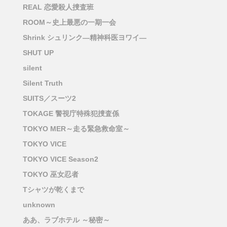
REAL 恋愛殺人捜査班
ROOM～史上最悪の一期一会
Shrink シュリンク―精神科医ヨワイ―
SHUT UP
silent
Silent Truth
SUITS／スーツ2
TOKAGE 警視庁特殊犯捜査係
TOKYO MER～走る緊急救命室～
TOKYO VICE
TOKYO VICE Season2
TOKYO 巫女忍者
Tシャツが乾くまで
unknown
ああ、ラブホテル ～秘密～