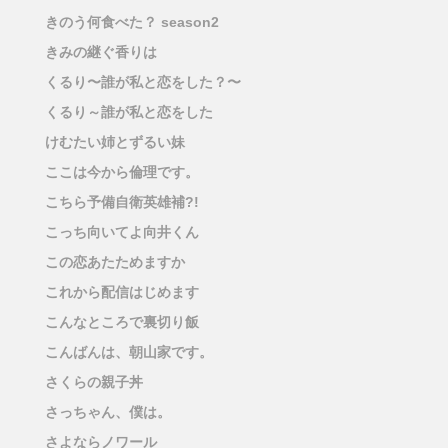
きのう何食べた？ season2
きみの継ぐ香りは
くるり〜誰が私と恋をした？〜
くるり～誰が私と恋をした
けむたい姉とずるい妹
ここは今から倫理です。
こちら予備自衛英雄補?!
こっち向いてよ向井くん
この恋あたためますか
これから配信はじめます
こんなところで裏切り飯
こんばんは、朝山家です。
さくらの親子丼
さっちゃん、僕は。
さよならノワール