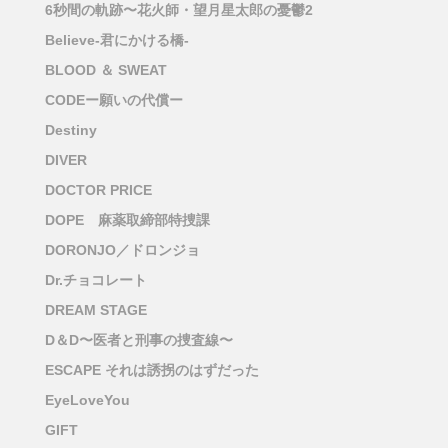
6秒間の軌跡〜花火師・望月星太郎の憂鬱2
Believe-君にかける橋-
BLOOD ＆ SWEAT
CODEー願いの代償ー
Destiny
DIVER
DOCTOR PRICE
DOPE 麻薬取締部特捜課
DORONJO／ドロンジョ
Dr.チョコレート
DREAM STAGE
D＆D〜医者と刑事の捜査線〜
ESCAPE それは誘拐のはずだった
EyeLoveYou
GIFT