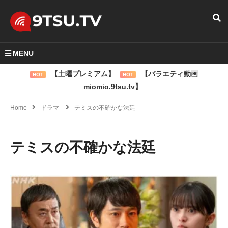
MENU
【土曜プレミアム】
【バラエティ動画
HOT
HOT
miomio.9tsu.tv】
Home
ドラマ
テミスの不確かな法廷
テミスの不確かな法廷