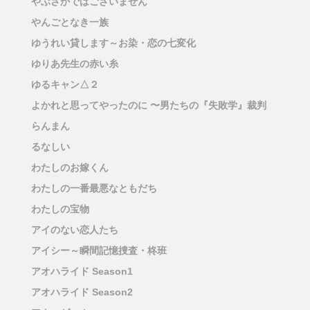
やぶさかではございません
やんごとなき一族
ゆうれい貸します～お染・恋の七変化
ゆりあ先生の赤い糸
ゆるキャン△２
よかれと思ってやったのに 〜男たちの『失敗学』裁判
らんまん
るなしい
わたしのお嫁くん
わたしの一番最悪なともだち
わたしの宝物
アイのない恋人たち
アイシー～瞬間記憶捜査・柊班
アオハライド Season1
アオハライド Season2