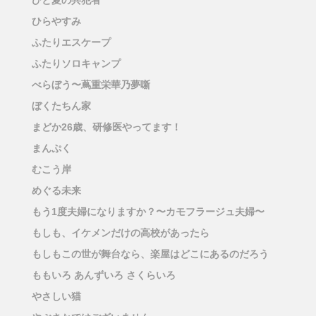
ひと夏の共犯者
ひらやすみ
ふたりエスケープ
ふたりソロキャンプ
べらぼう〜蔦重栄華乃夢噺
ぼくたちん家
まどか26歳、研修医やってます！
まんぷく
むこう岸
めぐる未来
もう1度夫婦になりますか？〜カモフラージュ夫婦〜
もしも、イケメンだけの高校があったら
もしもこの世が舞台なら、楽屋はどこにあるのだろう
ももいろ あんずいろ さくらいろ
やさしい猫