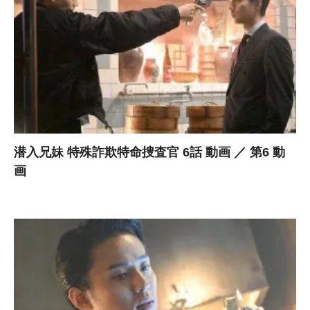
潜入兄妹 特殊詐欺特命捜査官 6話 動画 ／ 第6 動
画