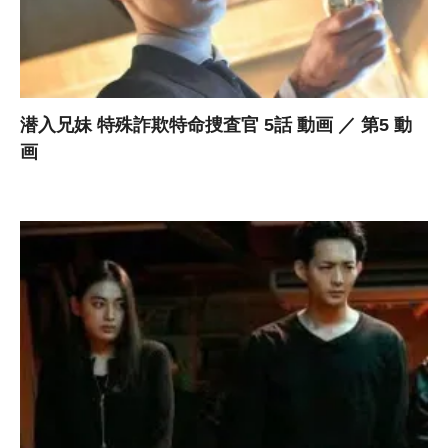
潜入兄妹 特殊詐欺特命捜査官 5話 動画 ／ 第5 動
画