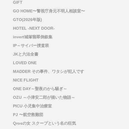
GIFT
GO HOME〜警視庁身元不明人相談室〜
GTO(2026年版)
HOTEL -NEXT DOOR-
invert城塚翡翠倒叙集
IP～サイバー捜査班
JKと六法全書
LOVED ONE
MADDER その事件、ワタシが犯人です
NICE FLIGHT
ONE DAY～聖夜のから騒ぎ～
OZU ～小津安二郎が描いた物語～
PICU 小児集中治療室
PJ 〜航空救難団
Qrosの女 スクープという名の狂気