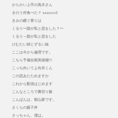
からかい上手の高木さん
きのう何食べた？ season2
きみの継ぐ香りは
くるり〜誰が私と恋をした？〜
くるり～誰が私と恋をした
けむたい姉とずるい妹
ここは今から倫理です。
こちら予備自衛英雄補?!
こっち向いてよ向井くん
この恋あたためますか
これから配信はじめます
こんなところで裏切り飯
こんばんは、朝山家です。
さくらの親子丼
さっちゃん、僕は。