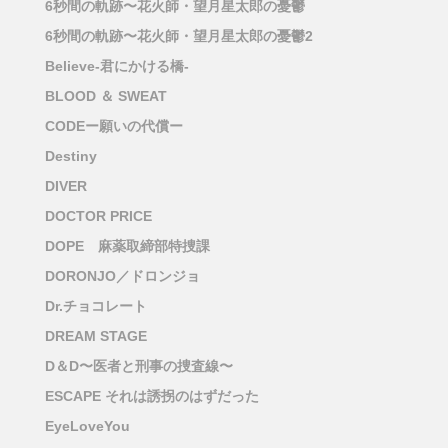
6秒間の軌跡〜花火師・望月星太郎の憂鬱
6秒間の軌跡〜花火師・望月星太郎の憂鬱2
Believe-君にかける橋-
BLOOD ＆ SWEAT
CODEー願いの代償ー
Destiny
DIVER
DOCTOR PRICE
DOPE 麻薬取締部特捜課
DORONJO／ドロンジョ
Dr.チョコレート
DREAM STAGE
D＆D〜医者と刑事の捜査線〜
ESCAPE それは誘拐のはずだった
EyeLoveYou