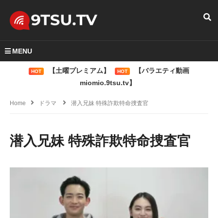
MENU
【土曜プレミアム】
【バラエティ動画
HOT
HOT
miomio.9tsu.tv】
Home
ドラマ
潜入兄妹 特殊詐欺特命捜査官
潜入兄妹 特殊詐欺特命捜査官