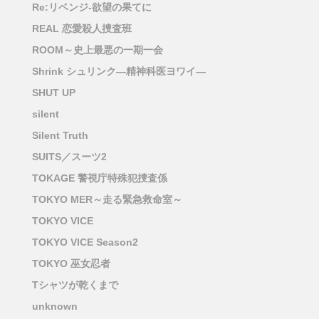
Re:リベンジ-欲望の果てに
REAL 恋愛殺人捜査班
ROOM～史上最悪の一期一会
Shrink シュリンク―精神科医ヨワイ―
SHUT UP
silent
Silent Truth
SUITS／スーツ2
TOKAGE 警視庁特殊犯捜査係
TOKYO MER～走る緊急救命室～
TOKYO VICE
TOKYO VICE Season2
TOKYO 巫女忍者
Tシャツが乾くまで
unknown