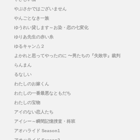
やぶさかではございません
やんごとなき一族
ゆうれい貸します～お染・恋の七変化
ゆりあ先生の赤い糸
ゆるキャン△２
よかれと思ってやったのに 〜男たちの『失敗学』裁判
らんまん
るなしい
わたしのお嫁くん
わたしの一番最悪なともだち
わたしの宝物
アイのない恋人たち
アイシー～瞬間記憶捜査・柊班
アオハライド Season1
アオハライド Season2