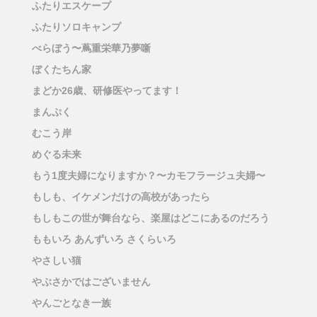
ふたりエスケープ
ふたりソロキャンプ
べらぼう〜蔦重栄華乃夢噺
ぼくたちん家
まどか26歳、研修医やってます！
まんぷく
むこう岸
めぐる未来
もう1度夫婦になりますか？〜カモフラージュ夫婦〜
もしも、イケメンだけの高校があったら
もしもこの世が舞台なら、楽屋はどこにあるのだろう
ももいろ あんずいろ さくらいろ
やさしい猫
やぶさかではございません
やんごとなき一族