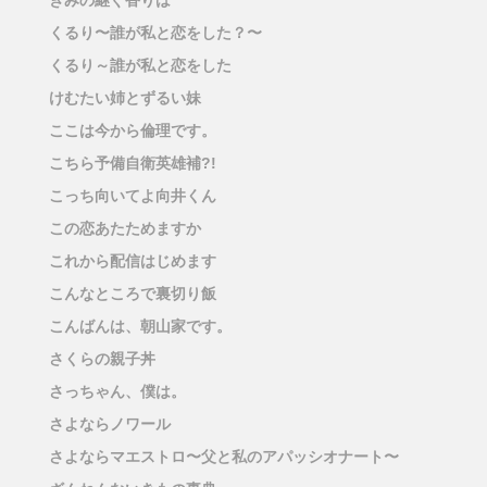
きみの継ぐ香りは
くるり〜誰が私と恋をした？〜
くるり～誰が私と恋をした
けむたい姉とずるい妹
ここは今から倫理です。
こちら予備自衛英雄補?!
こっち向いてよ向井くん
この恋あたためますか
これから配信はじめます
こんなところで裏切り飯
こんばんは、朝山家です。
さくらの親子丼
さっちゃん、僕は。
さよならノワール
さよならマエストロ〜父と私のアパッシオナート〜