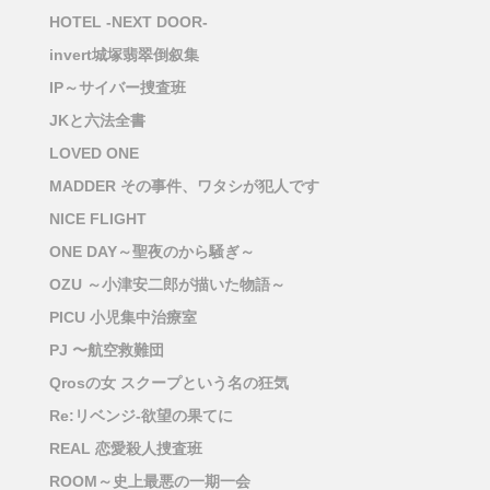
HOTEL -NEXT DOOR-
invert城塚翡翠倒叙集
IP～サイバー捜査班
JKと六法全書
LOVED ONE
MADDER その事件、ワタシが犯人です
NICE FLIGHT
ONE DAY～聖夜のから騒ぎ～
OZU ～小津安二郎が描いた物語～
PICU 小児集中治療室
PJ 〜航空救難団
Qrosの女 スクープという名の狂気
Re:リベンジ-欲望の果てに
REAL 恋愛殺人捜査班
ROOM～史上最悪の一期一会