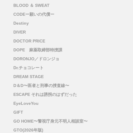
BLOOD ＆ SWEAT
CODEー願いの代償ー
Destiny
DIVER
DOCTOR PRICE
DOPE 麻薬取締部特捜課
DORONJO／ドロンジョ
Dr.チョコレート
DREAM STAGE
D＆D〜医者と刑事の捜査線〜
ESCAPE それは誘拐のはずだった
EyeLoveYou
GIFT
GO HOME〜警視庁身元不明人相談室〜
GTO(2026年版)