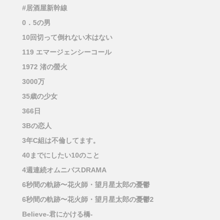
#居酒屋新幹線
0．5の男
10回切って倒れない木はない
119 エマージェンシーコール
1972 渚の螢火
3000万
35歳の少女
366日
3Bの恋人
3年C組は不倫してます。
40までにしたい10のこと
4週連続オムニバスDRAMA
6秒間の軌跡〜花火師・望月星太郎の憂鬱
6秒間の軌跡〜花火師・望月星太郎の憂鬱2
Believe-君にかける橋-