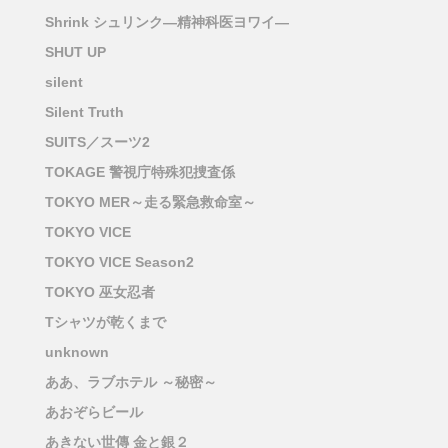
Shrink シュリンク―精神科医ヨワイ―
SHUT UP
silent
Silent Truth
SUITS／スーツ2
TOKAGE 警視庁特殊犯捜査係
TOKYO MER～走る緊急救命室～
TOKYO VICE
TOKYO VICE Season2
TOKYO 巫女忍者
Tシャツが乾くまで
unknown
ああ、ラブホテル ～秘密～
あおぞらビール
あきない世傳 金と銀２