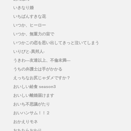
いきなり婚
いちばんすきな花
いつか、ヒーロー
いつか、無重力の宙で
いつかこの恋を思い出してきっと泣いてしまう
いりびと-異邦人-
うきわ―友達以上、不倫未満―
うちの弁護士は手がかかる
えっちなお尻じゃダメですか？
おいしい給食 season3
おいしい離婚届けます
おいち不思議がたり
おいハンサム！！２
おかえりモネ
おちたらおわり