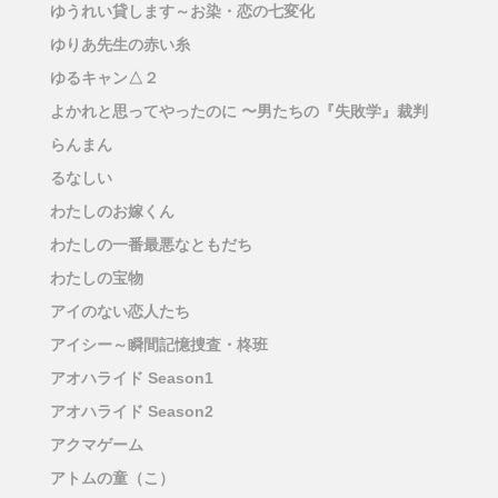
ゆうれい貸します～お染・恋の七変化
ゆりあ先生の赤い糸
ゆるキャン△２
よかれと思ってやったのに 〜男たちの『失敗学』裁判
らんまん
るなしい
わたしのお嫁くん
わたしの一番最悪なともだち
わたしの宝物
アイのない恋人たち
アイシー～瞬間記憶捜査・柊班
アオハライド Season1
アオハライド Season2
アクマゲーム
アトムの童（こ）