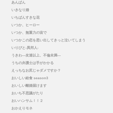
あんぱん
いきなり婚
いちばんすきな花
いつか、ヒーロー
いつか、無重力の宙で
いつかこの恋を思い出してきっと泣いてしまう
いりびと-異邦人-
うきわ―友達以上、不倫未満―
うちの弁護士は手がかかる
えっちなお尻じゃダメですか？
おいしい給食 season3
おいしい離婚届けます
おいち不思議がたり
おいハンサム！！２
おかえりモネ