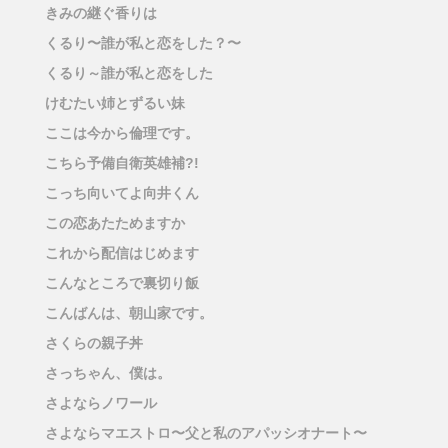
きみの継ぐ香りは
くるり〜誰が私と恋をした？〜
くるり～誰が私と恋をした
けむたい姉とずるい妹
ここは今から倫理です。
こちら予備自衛英雄補?!
こっち向いてよ向井くん
この恋あたためますか
これから配信はじめます
こんなところで裏切り飯
こんばんは、朝山家です。
さくらの親子丼
さっちゃん、僕は。
さよならノワール
さよならマエストロ〜父と私のアパッシオナート〜