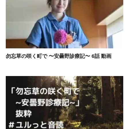
勿忘草の咲く町で 〜安曇野診療記〜 6話 動画