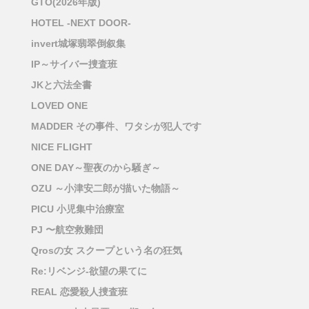
GTO(2026年版)
HOTEL -NEXT DOOR-
invert城塚翡翠倒叙集
IP～サイバー捜査班
JKと六法全書
LOVED ONE
MADDER その事件、ワタシが犯人です
NICE FLIGHT
ONE DAY～聖夜のから騒ぎ～
OZU ～小津安二郎が描いた物語～
PICU 小児集中治療室
PJ 〜航空救難団
Qrosの女 スクープという名の狂気
Re:リベンジ-欲望の果てに
REAL 恋愛殺人捜査班