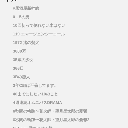
#居酒屋新幹線
0．5の男
10回切って倒れない木はない
119 エマージェンシーコール
1972 渚の螢火
3000万
35歳の少女
366日
3Bの恋人
3年C組は不倫してます。
40までにしたい10のこと
4週連続オムニバスDRAMA
6秒間の軌跡〜花火師・望月星太郎の憂鬱
6秒間の軌跡〜花火師・望月星太郎の憂鬱2