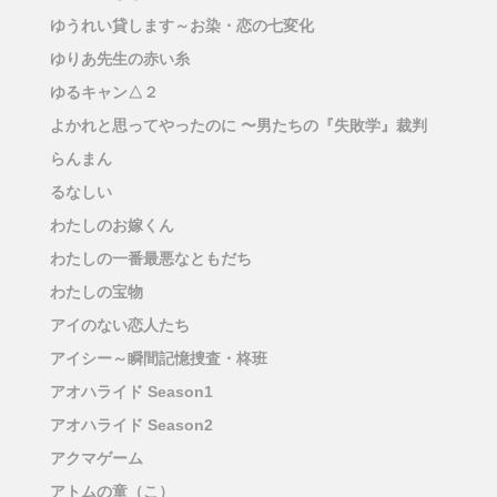
ゆうれい貸します～お染・恋の七変化
ゆりあ先生の赤い糸
ゆるキャン△２
よかれと思ってやったのに 〜男たちの『失敗学』裁判
らんまん
るなしい
わたしのお嫁くん
わたしの一番最悪なともだち
わたしの宝物
アイのない恋人たち
アイシー～瞬間記憶捜査・柊班
アオハライド Season1
アオハライド Season2
アクマゲーム
アトムの童（こ）