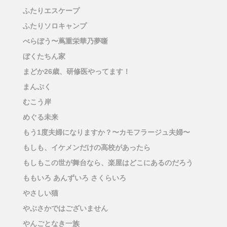
ふたりエスケープ
ふたりソロキャンプ
べらぼう〜蔦重栄華乃夢噺
ぼくたちん家
まどか26歳、研修医やってます！
まんぷく
むこう岸
めぐる未来
もう1度夫婦になりますか？〜カモフラージュ夫婦〜
もしも、イケメンだけの高校があったら
もしもこの世が舞台なら、楽屋はどこにあるのだろう
ももいろ あんずいろ さくらいろ
やさしい猫
やぶさかではございません
やんごとなき一族