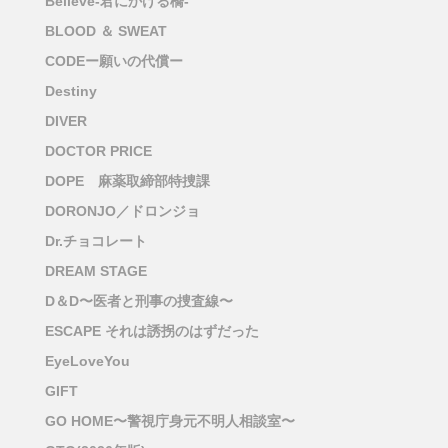
Believe-君にかける橋-
BLOOD ＆ SWEAT
CODEー願いの代償ー
Destiny
DIVER
DOCTOR PRICE
DOPE 麻薬取締部特捜課
DORONJO／ドロンジョ
Dr.チョコレート
DREAM STAGE
D＆D〜医者と刑事の捜査線〜
ESCAPE それは誘拐のはずだった
EyeLoveYou
GIFT
GO HOME〜警視庁身元不明人相談室〜