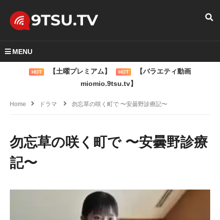
MENU
【土曜プレミアム】
【バラエティ動画
HOT
HOT
miomio.9tsu.tv】
Home
ドラマ
勿忘草の咲く町で 〜安曇野診療記〜
勿忘草の咲く町で 〜安曇野診療
記〜