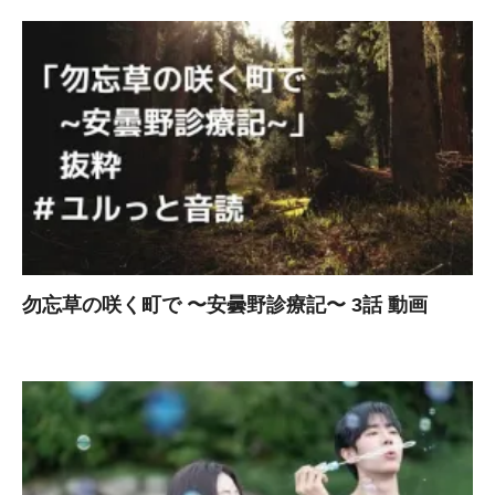
勿忘草の咲く町で 〜安曇野診療記〜 3話 動画