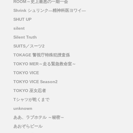
ROOM～史上最悪の一期一会
Shrink シュリンク―精神科医ヨワイ―
SHUT UP
silent
Silent Truth
SUITS／スーツ2
TOKAGE 警視庁特殊犯捜査係
TOKYO MER～走る緊急救命室～
TOKYO VICE
TOKYO VICE Season2
TOKYO 巫女忍者
Tシャツが乾くまで
unknown
ああ、ラブホテル ～秘密～
あおぞらビール