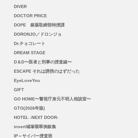
DIVER
DOCTOR PRICE
DOPE 麻薬取締部特捜課
DORONJO／ドロンジョ
Dr.チョコレート
DREAM STAGE
D＆D〜医者と刑事の捜査線〜
ESCAPE それは誘拐のはずだった
EyeLoveYou
GIFT
GO HOME〜警視庁身元不明人相談室〜
GTO(2026年版)
HOTEL -NEXT DOOR-
invert城塚翡翠倒叙集
IP～サイバー捜査班