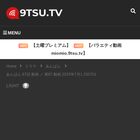
MENU
【土曜プレミアム】
【バラエティ動画
HOT
HOT
miomio.9tsu.tv】
Home
ドラマ
あんぱん
あんぱん 67話 動画 ／ 第67 動画 2025年7月1 250701
LIGHT