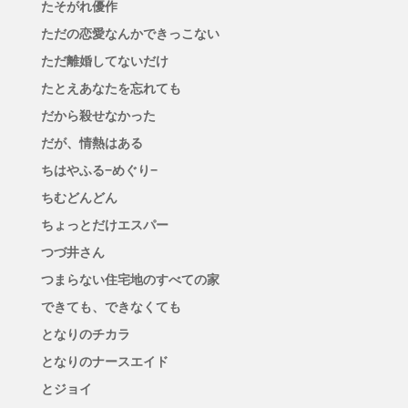
たそがれ優作
ただの恋愛なんかできっこない
ただ離婚してないだけ
たとえあなたを忘れても
だから殺せなかった
だが、情熱はある
ちはやふる−めぐり−
ちむどんどん
ちょっとだけエスパー
つづ井さん
つまらない住宅地のすべての家
できても、できなくても
となりのチカラ
となりのナースエイド
とジョイ