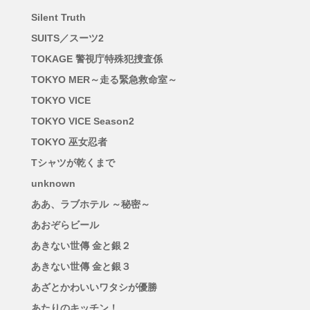
Silent Truth
SUITS／スーツ2
TOKAGE 警視庁特殊犯捜査係
TOKYO MER～走る緊急救命室～
TOKYO VICE
TOKYO VICE Season2
TOKYO 巫女忍者
Tシャツが乾くまで
unknown
ああ、ラブホテル ～秘密～
あおぞらビール
あきない世傳 金と銀２
あきない世傳 金と銀３
あざとかわいいワタシが優勝
あたりのキッチン！