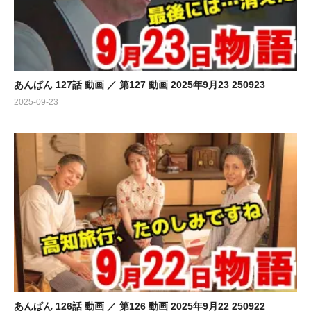
あんぱん 127話 動画 ／ 第127 動画 2025年9月23 250923
2025-09-23
あんぱん 126話 動画 ／ 第126 動画 2025年9月22 250922