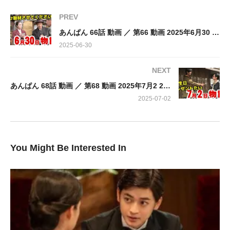
田洋次郎が生み出した、ＲＡＤＷＩＭＰＳ「賜物」。
PREV
あんぱん 66話 動画 ／ 第66 動画 2025年6月30 250630
出演：
2025-06-30
NEXT
あんぱん 68話 動画 ／ 第68 動画 2025年7月2 250702
2025-07-02
You Might Be Interested In