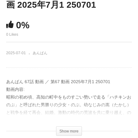
画 2025年7月1 250701
0%
0 Likes
2025-07-01
あんぱん
あんぱん 67話 動画 ／ 第67 動画 2025年7月1 250701
動画内容:
昭和の初め頃、高知の町中をものすごい勢いで走る「ハチキンお
のぶ」と呼ばれた男勝りの少女・のぶ。幼なじみの嵩（たかし）
と戦争を経て再会、結婚。激動の時代の荒波を共に乗り越え、の
ぶは漫画を描くことに人生を掛ける嵩をけん引し、励まし支えて
いく。名作「アンパンマン」が生まれるまでの軌跡を描く、愛と
Show more
勇気の物語。主題歌は、朝ドラで俳優としての出演経験もある野