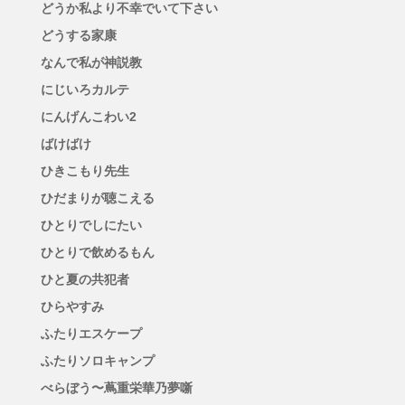
どうか私より不幸でいて下さい
どうする家康
なんで私が神説教
にじいろカルテ
にんげんこわい2
ばけばけ
ひきこもり先生
ひだまりが聴こえる
ひとりでしにたい
ひとりで飲めるもん
ひと夏の共犯者
ひらやすみ
ふたりエスケープ
ふたりソロキャンプ
べらぼう〜蔦重栄華乃夢噺