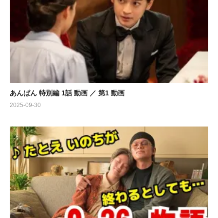
あんぱん 特別編 1話 動画 ／ 第1 動画
2025-09-30