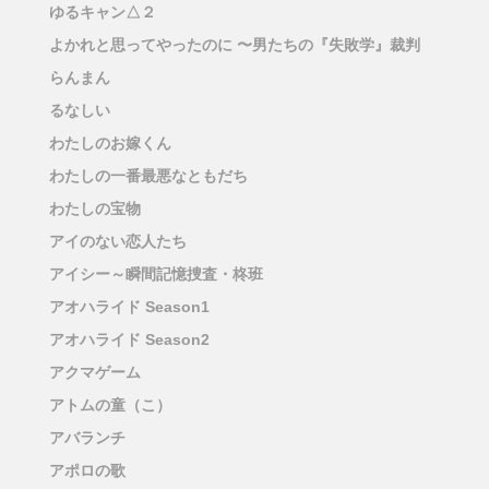
ゆるキャン△２
よかれと思ってやったのに 〜男たちの『失敗学』裁判
らんまん
るなしい
わたしのお嫁くん
わたしの一番最悪なともだち
わたしの宝物
アイのない恋人たち
アイシー～瞬間記憶捜査・柊班
アオハライド Season1
アオハライド Season2
アクマゲーム
アトムの童（こ）
アバランチ
アポロの歌