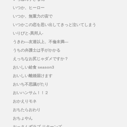
いつか、ヒーロー
いつか、無重力の宙で
いつかこの恋を思い出してきっと泣いてしまう
いりびと-異邦人-
うきわ―友達以上、不倫未満―
うちの弁護士は手がかかる
えっちなお尻じゃダメですか？
おいしい給食 season3
おいしい離婚届けます
おいち不思議がたり
おいハンサム！！２
おかえりモネ
おちたらおわり
おちょやん
おっさんずラブ-リターンズ-