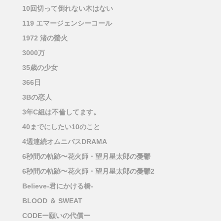
10回切って倒れない木はない
119 エマージェンシーコール
1972 渚の螢火
3000万
35歳の少女
366日
3Bの恋人
3年C組は不倫してます。
40までにしたい10のこと
4週連続オムニバスDRAMA
6秒間の軌跡〜花火師・望月星太郎の憂鬱
6秒間の軌跡〜花火師・望月星太郎の憂鬱2
Believe-君にかける橋-
BLOOD ＆ SWEAT
CODEー願いの代償ー