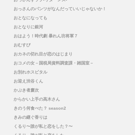
おっさんのパンツがなんだっていいじゃないか！
おとなになっても
おとなりに銀河
おはよう！時代劇 暴れん坊将軍７
おむすび
おカネの切れ目が恋のはじまり
おコメの女－国税局資料調査課・雑国室－
お別れホスピタル
お迎え渋谷くん
かぶき者慶次
からかい上手の高木さん
きのう何食べた？ season2
きみの継ぐ香りは
くるり〜誰が私と恋をした？〜