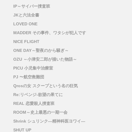
IP～サイバー捜査班
JKと六法全書
LOVED ONE
MADDER その事件、ワタシが犯人です
NICE FLIGHT
ONE DAY～聖夜のから騒ぎ～
OZU ～小津安二郎が描いた物語～
PICU 小児集中治療室
PJ 〜航空救難団
Qrosの女 スクープという名の狂気
Re:リベンジ-欲望の果てに
REAL 恋愛殺人捜査班
ROOM～史上最悪の一期一会
Shrink シュリンク―精神科医ヨワイ―
SHUT UP