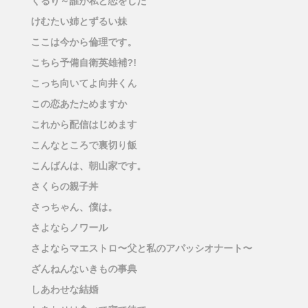
くるり～誰が私と恋をした
けむたい姉とずるい妹
ここは今から倫理です。
こちら予備自衛英雄補?!
こっち向いてよ向井くん
この恋あたためますか
これから配信はじめます
こんなところで裏切り飯
こんばんは、朝山家です。
さくらの親子丼
さっちゃん、僕は。
さよならノワール
さよならマエストロ〜父と私のアパッシオナート〜
ざんねんないきもの事典
しあわせな結婚