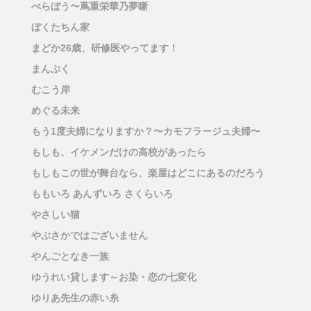
べらぼう〜蔦重栄華乃夢噺
ぼくたちん家
まどか26歳、研修医やってます！
まんぷく
むこう岸
めぐる未来
もう1度夫婦になりますか？〜カモフラージュ夫婦〜
もしも、イケメンだけの高校があったら
もしもこの世が舞台なら、楽屋はどこにあるのだろう
ももいろ あんずいろ さくらいろ
やさしい猫
やぶさかではございません
やんごとなき一族
ゆうれい貸します～お染・恋の七変化
ゆりあ先生の赤い糸