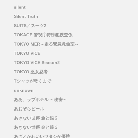
silent
Silent Truth
SUITS／スーツ2
TOKAGE 警視庁特殊犯捜査係
TOKYO MER～走る緊急救命室～
TOKYO VICE
TOKYO VICE Season2
TOKYO 巫女忍者
Tシャツが乾くまで
unknown
ああ、ラブホテル ～秘密～
あおぞらビール
あきない世傳 金と銀２
あきない世傳 金と銀３
あざとかわいいワタシが優勝