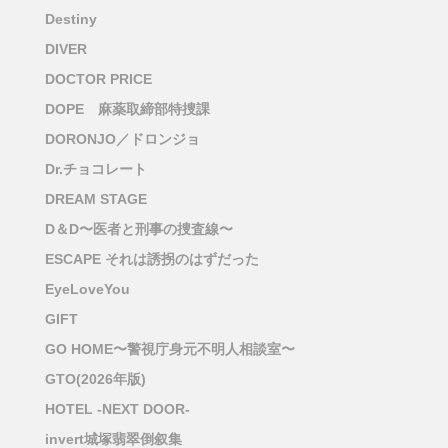
Destiny
DIVER
DOCTOR PRICE
DOPE 麻薬取締部特捜課
DORONJO／ドロンジョ
Dr.チョコレート
DREAM STAGE
D＆D〜医者と刑事の捜査線〜
ESCAPE それは誘拐のはずだった
EyeLoveYou
GIFT
GO HOME〜警視庁身元不明人相談室〜
GTO(2026年版)
HOTEL -NEXT DOOR-
invert城塚翡翠倒叙集