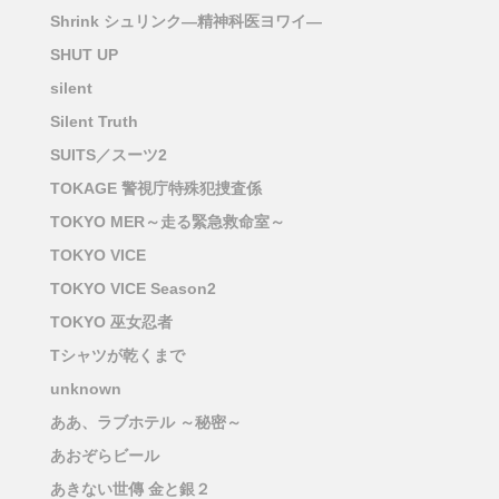
Shrink シュリンク―精神科医ヨワイ―
SHUT UP
silent
Silent Truth
SUITS／スーツ2
TOKAGE 警視庁特殊犯捜査係
TOKYO MER～走る緊急救命室～
TOKYO VICE
TOKYO VICE Season2
TOKYO 巫女忍者
Tシャツが乾くまで
unknown
ああ、ラブホテル ～秘密～
あおぞらビール
あきない世傳 金と銀２