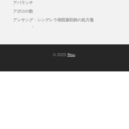
アバランチ
アポロの歌
アンサング・シンデレラ病院薬剤師の処方箋
アンサンブル
アンチヒーロー
アンメット ある脳外科医の日記
イグナイト -法の無法者-
© 2025
9tsu
.
イチケイのカラス
イップス
インビジブル
インフルエンス
ウイングマン
ウチの娘は、彼氏が出来ない
エラー
エンジェルフライト