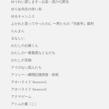
ゆうれい貸します～お染・恋の七変化
ゆりあ先生の赤い糸
ゆるキャン△２
よかれと思ってやったのに 〜男たちの『失敗学』裁判
らんまん
るなしい
わたしのお嫁くん
わたしの一番最悪なともだち
わたしの宝物
アイのない恋人たち
アイシー～瞬間記憶捜査・柊班
アオハライド Season1
アオハライド Season2
アクマゲーム
アトムの童（こ）