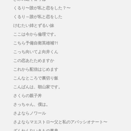
くるり〜誰が私と恋をした？〜
くるり～誰が私と恋をした
けむたい姉とずるい妹
ここは今から倫理です。
こちら予備自衛英雄補?!
こっち向いてよ向井くん
この恋あたためますか
これから配信はじめます
こんなところで裏切り飯
こんばんは、朝山家です。
さくらの親子丼
さっちゃん、僕は。
さよならノワール
さよならマエストロ〜父と私のアパッシオナート〜
ざんねんないきもの事典