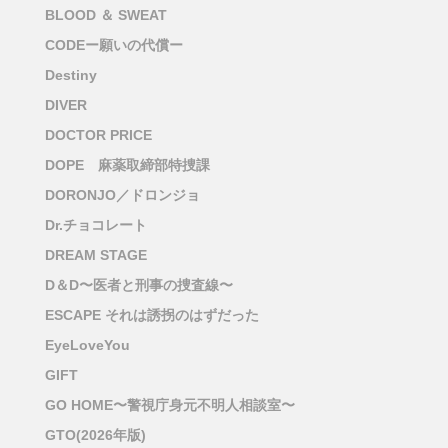
BLOOD ＆ SWEAT
CODEー願いの代償ー
Destiny
DIVER
DOCTOR PRICE
DOPE 麻薬取締部特捜課
DORONJO／ドロンジョ
Dr.チョコレート
DREAM STAGE
D＆D〜医者と刑事の捜査線〜
ESCAPE それは誘拐のはずだった
EyeLoveYou
GIFT
GO HOME〜警視庁身元不明人相談室〜
GTO(2026年版)