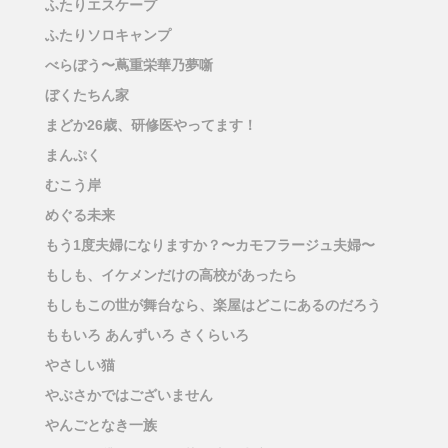
ふたりエスケープ
ふたりソロキャンプ
べらぼう〜蔦重栄華乃夢噺
ぼくたちん家
まどか26歳、研修医やってます！
まんぷく
むこう岸
めぐる未来
もう1度夫婦になりますか？〜カモフラージュ夫婦〜
もしも、イケメンだけの高校があったら
もしもこの世が舞台なら、楽屋はどこにあるのだろう
ももいろ あんずいろ さくらいろ
やさしい猫
やぶさかではございません
やんごとなき一族