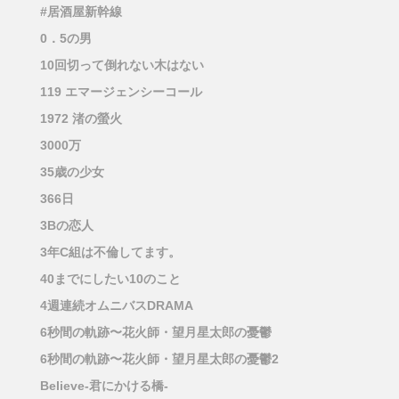
#居酒屋新幹線
0．5の男
10回切って倒れない木はない
119 エマージェンシーコール
1972 渚の螢火
3000万
35歳の少女
366日
3Bの恋人
3年C組は不倫してます。
40までにしたい10のこと
4週連続オムニバスDRAMA
6秒間の軌跡〜花火師・望月星太郎の憂鬱
6秒間の軌跡〜花火師・望月星太郎の憂鬱2
Believe-君にかける橋-