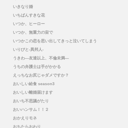
いきなり婚
いちばんすきな花
いつか、ヒーロー
いつか、無重力の宙で
いつかこの恋を思い出してきっと泣いてしまう
いりびと-異邦人-
うきわ―友達以上、不倫未満―
うちの弁護士は手がかかる
えっちなお尻じゃダメですか？
おいしい給食 season3
おいしい離婚届けます
おいち不思議がたり
おいハンサム！！２
おかえりモネ
おちたらおわり