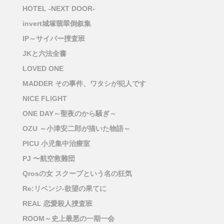
HOTEL -NEXT DOOR-
invert城塚翡翠倒叙集
IP～サイバー捜査班
JKと六法全書
LOVED ONE
MADDER その事件、ワタシが犯人です
NICE FLIGHT
ONE DAY～聖夜のから騒ぎ～
OZU ～小津安二郎が描いた物語～
PICU 小児集中治療室
PJ 〜航空救難団
Qrosの女 スクープという名の狂気
Re:リベンジ-欲望の果てに
REAL 恋愛殺人捜査班
ROOM～史上最悪の一期一会