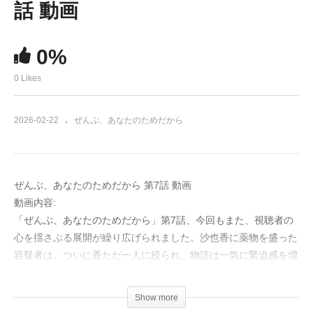
話 動画
0%
0 Likes
2026-02-22
ぜんぶ、あなたのためだから
ぜんぶ、あなたのためだから 第7話 動画
動画内容:
「ぜんぶ、あなたのためだから」第7話、今回もまた、視聴者の
心を揺さぶる展開が繰り広げられました。沙也香に薬物を盛った
容疑者は、ついに香ただ一人に絞られ、物語は一気に緊迫感を増
していきます。
Show more
和臣は、延期された披露宴について香とランチを共にしますが、