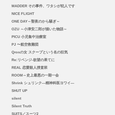
MADDER その事件、ワタシが犯人です
NICE FLIGHT
ONE DAY～聖夜のから騒ぎ～
OZU ～小津安二郎が描いた物語～
PICU 小児集中治療室
PJ 〜航空救難団
Qrosの女 スクープという名の狂気
Re:リベンジ-欲望の果てに
REAL 恋愛殺人捜査班
ROOM～史上最悪の一期一会
Shrink シュリンク―精神科医ヨワイ―
SHUT UP
silent
Silent Truth
SUITS／スーツ2