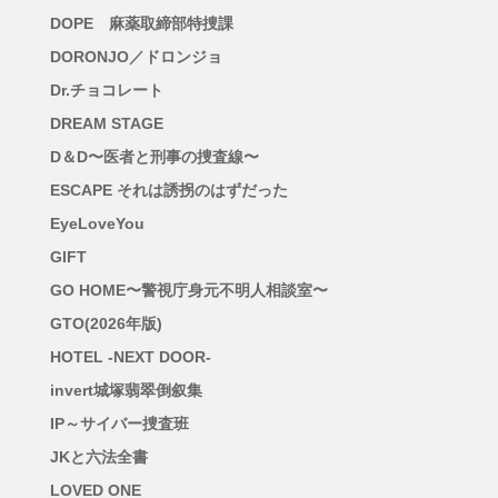
DOPE 麻薬取締部特捜課
DORONJO／ドロンジョ
Dr.チョコレート
DREAM STAGE
D＆D〜医者と刑事の捜査線〜
ESCAPE それは誘拐のはずだった
EyeLoveYou
GIFT
GO HOME〜警視庁身元不明人相談室〜
GTO(2026年版)
HOTEL -NEXT DOOR-
invert城塚翡翠倒叙集
IP～サイバー捜査班
JKと六法全書
LOVED ONE