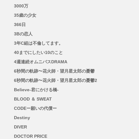
3000万
35歳の少女
366日
3Bの恋人
3年C組は不倫してます。
40までにしたい10のこと
4週連続オムニバスDRAMA
6秒間の軌跡〜花火師・望月星太郎の憂鬱
6秒間の軌跡〜花火師・望月星太郎の憂鬱2
Believe-君にかける橋-
BLOOD ＆ SWEAT
CODEー願いの代償ー
Destiny
DIVER
DOCTOR PRICE