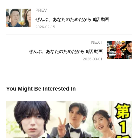
交わされる言葉の端々から、香への疑念をますます深めていきま
PREV
す。彼女の平静な表情の裏に、一体何が隠されているのか、和臣
ぜんぶ、あなたのためだから 6話 動画
の、そして私たちの胸にも不穏な予感が広がります。
2026-02-15
決定的な不審は、香が病院で受け取る薬の内容を決して明かそう
NEXT
としない態度から。彼女が隠し続ける「何か」への疑問は膨らむ
ぜんぶ、あなたのためだから 8話 動画
ばかりです。真相を探るため、和臣は桜庭に香の行動を追跡する
よう指示。この大胆な一手で、物語は新たな局面へと突入しま
2026-03-01
す。
真実が露わになる時が迫るのか、それともさらなる謎が生まれる
You Might Be Interested In
のか。目が離せない「ぜんぶ、あなたのためだから」第7話、ぜ
ひその目で確かめてください。
出演: