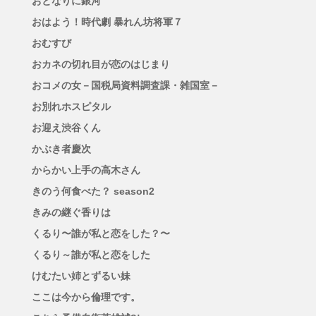
おとなりに銀河
おはよう！時代劇 暴れん坊将軍７
おむすび
おカネの切れ目が恋のはじまり
おコメの女－国税局資料調査課・雑国室－
お別れホスピタル
お迎え渋谷くん
かぶき者慶次
からかい上手の高木さん
きのう何食べた？ season2
きみの継ぐ香りは
くるり〜誰が私と恋をした？〜
くるり～誰が私と恋をした
けむたい姉とずるい妹
ここは今から倫理です。