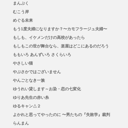
まんぷく
むこう岸
めぐる未来
もう1度夫婦になりますか？〜カモフラージュ夫婦〜
もしも、イケメンだけの高校があったら
もしもこの世が舞台なら、楽屋はどこにあるのだろう
ももいろ あんずいろ さくらいろ
やさしい猫
やぶさかではございません
やんごとなき一族
ゆうれい貸します～お染・恋の七変化
ゆりあ先生の赤い糸
ゆるキャン△２
よかれと思ってやったのに 〜男たちの『失敗学』裁判
らんまん