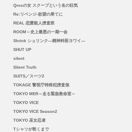
Qrosの女 スクープという名の狂気
Re:リベンジ-欲望の果てに
REAL 恋愛殺人捜査班
ROOM～史上最悪の一期一会
Shrink シュリンク―精神科医ヨワイ―
SHUT UP
silent
Silent Truth
SUITS／スーツ2
TOKAGE 警視庁特殊犯捜査係
TOKYO MER～走る緊急救命室～
TOKYO VICE
TOKYO VICE Season2
TOKYO 巫女忍者
Tシャツが乾くまで