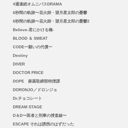
4週連続オムニバスDRAMA
6秒間の軌跡〜花火師・望月星太郎の憂鬱
6秒間の軌跡〜花火師・望月星太郎の憂鬱2
Believe-君にかける橋-
BLOOD ＆ SWEAT
CODEー願いの代償ー
Destiny
DIVER
DOCTOR PRICE
DOPE 麻薬取締部特捜課
DORONJO／ドロンジョ
Dr.チョコレート
DREAM STAGE
D＆D〜医者と刑事の捜査線〜
ESCAPE それは誘拐のはずだった