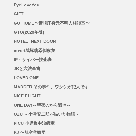
EyeLoveYou
GIFT
GO HOME〜警視庁身元不明人相談室〜
GTO(2026年版)
HOTEL -NEXT DOOR-
invert城塚翡翠倒叙集
IP～サイバー捜査班
JKと六法全書
LOVED ONE
MADDER その事件、ワタシが犯人です
NICE FLIGHT
ONE DAY～聖夜のから騒ぎ～
OZU ～小津安二郎が描いた物語～
PICU 小児集中治療室
PJ 〜航空救難団