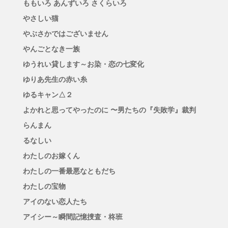
ももいろ あんずいろ さくらいろ
やさしい猫
やぶさかではございません
やんごとなき一族
ゆうれい貸します～お染・恋の七変化
ゆりあ先生の赤い糸
ゆるキャン△２
よかれと思ってやったのに 〜男たちの『失敗学』裁判
らんまん
るなしい
わたしのお嫁くん
わたしの一番最悪なともだち
わたしの宝物
アイのない恋人たち
アイシー～瞬間記憶捜査・柊班