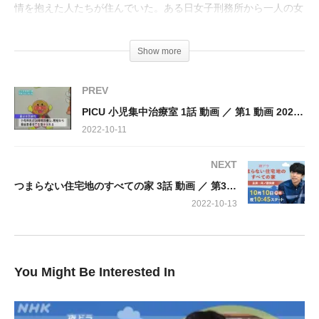
情を抱えた人たちが住んでいた。ある日女子刑務所から一人の女
囚が逃げ出し住宅地に向かっていることがわかる
Show more
出演：
津村記久子、池田奈津子、サキタハヂメ、井ノ原快彦、夏川結
PREV
衣、尾美としのり、中田喜子、吉行和子
PICU 小児集中治療室 1話 動画 ／ 第1 動画 2022年10月10日 221010
2022-10-11
NEXT
つまらない住宅地のすべての家 3話 動画 ／ 第3 動画 2022年10月12日 221012
2022-10-13
You Might Be Interested In