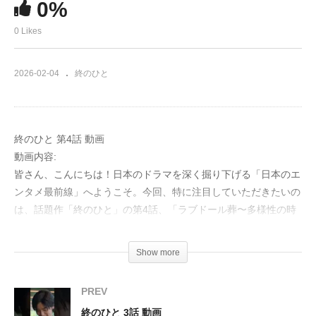
0%
0 Likes
2026-02-04
終のひと
終のひと 第4話 動画
動画内容:
皆さん、こんにちは！日本のドラマを深く掘り下げる「日本のエ
ンタメ最前線」へようこそ。今回、特に注目していただきたいの
は、話題作「終のひと」の第4話、「ラブドール葬〜多様性の時
代に生きて〜」です。
Show more
このエピソードは、私たち人間の「愛」と「喪失」の概念に、新
たな問いを投げかけます。物語は、40代のエリート会社員、熊沢
PREV
太郎と、彼の母・松子が嗣江葬儀店を訪れる場面から始まりま
終のひと 3話 動画
す。松子は「息子の恋人の葬儀をしたい」と願い出ますが、太郎