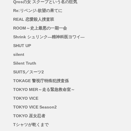
Qrosの女 スクープという名の狂気
Re:リベンジ-欲望の果てに
REAL 恋愛殺人捜査班
ROOM～史上最悪の一期一会
Shrink シュリンク―精神科医ヨワイ―
SHUT UP
silent
Silent Truth
SUITS／スーツ2
TOKAGE 警視庁特殊犯捜査係
TOKYO MER～走る緊急救命室～
TOKYO VICE
TOKYO VICE Season2
TOKYO 巫女忍者
Tシャツが乾くまで