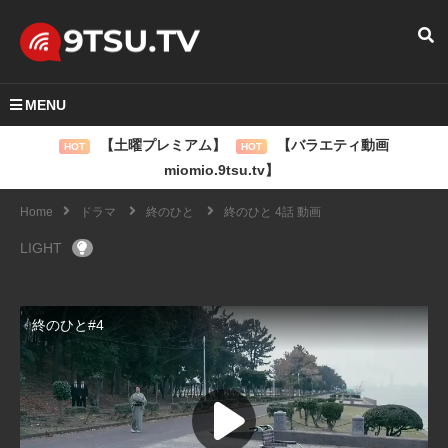
MENU
【土曜プレミアム】
【バラエティ動画
HOT
HOT
miomio.9tsu.tv】
Home
ドラマ
終のひと
終のひと 4話 動画
LIGHT