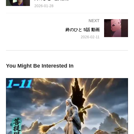
2026-01-28
は「彼女はまだ死んでいない」と激しく拒絶。この時点で、ただ
ならぬ雰囲気が漂います。
NEXT
終のひと 5話 動画
嗣江と梵が熊沢家へと足を運んだ時、彼らの目に飛び込んできた
のは、予想をはるかに超える光景でした。太郎の「恋人」とは、
2026-02-11
なんと「蘭子」という名のラブドールだったのです。
「多様性の時代」という副題が示す通り、この物語は、一般的な
You Might Be Interested In
枠にはまらない人間関係や、深い愛の形を静かに、しかし力強く
描いています。一見、奇妙に思える設定の裏には、現代社会が抱
える孤独や、それぞれの方法で生を見つめ直す人々の姿がありま
す。この衝撃的な事実が、彼らの関係、そして葬儀店の二人にど
のような変化をもたらすのか。ぜひ、あなたの目で、この感動と
問いかけの物語を目撃してください。
出演: