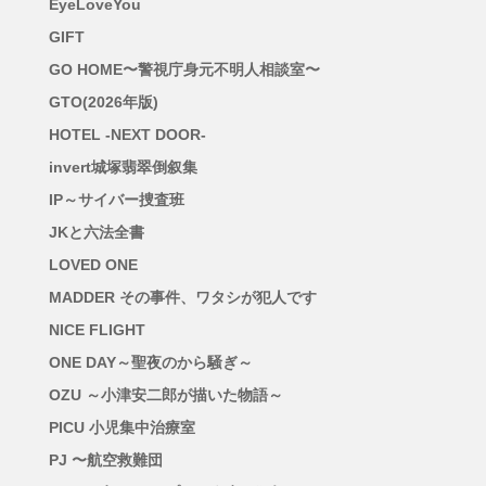
EyeLoveYou
GIFT
GO HOME〜警視庁身元不明人相談室〜
GTO(2026年版)
HOTEL -NEXT DOOR-
invert城塚翡翠倒叙集
IP～サイバー捜査班
JKと六法全書
LOVED ONE
MADDER その事件、ワタシが犯人です
NICE FLIGHT
ONE DAY～聖夜のから騒ぎ～
OZU ～小津安二郎が描いた物語～
PICU 小児集中治療室
PJ 〜航空救難団