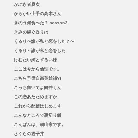
かぶき者慶次
からかい上手の高木さん
きのう何食べた？ season2
きみの継ぐ香りは
くるり〜誰が私と恋をした？〜
くるり～誰が私と恋をした
けむたい姉とずるい妹
ここは今から倫理です。
こちら予備自衛英雄補?!
こっち向いてよ向井くん
この恋あたためますか
これから配信はじめます
こんなところで裏切り飯
こんばんは、朝山家です。
さくらの親子丼