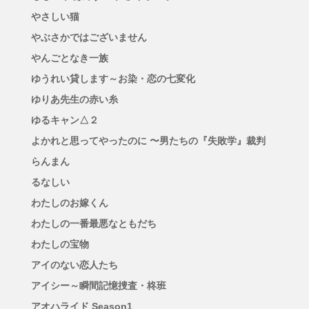
やさしい猫
やぶさかではございません
やんごとなき一族
ゆうれい貸します～お染・恋の七変化
ゆりあ先生の赤い糸
ゆるキャン△２
よかれと思ってやったのに 〜男たちの『失敗学』裁判
らんまん
るなしい
わたしのお嫁くん
わたしの一番最悪なともだち
わたしの宝物
アイのない恋人たち
アイシー～瞬間記憶捜査・柊班
アオハライド Season1