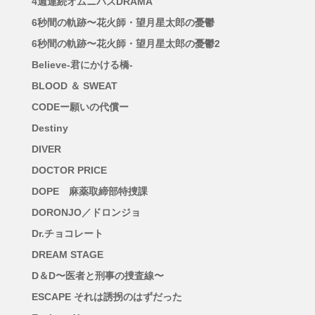
4週連続オムニバスDRAMA
6秒間の軌跡〜花火師・望月星太郎の憂鬱
6秒間の軌跡〜花火師・望月星太郎の憂鬱2
Believe-君にかける橋-
BLOOD ＆ SWEAT
CODEー願いの代償ー
Destiny
DIVER
DOCTOR PRICE
DOPE 麻薬取締部特捜課
DORONJO／ドロンジョ
Dr.チョコレート
DREAM STAGE
D＆D〜医者と刑事の捜査線〜
ESCAPE それは誘拐のはずだった