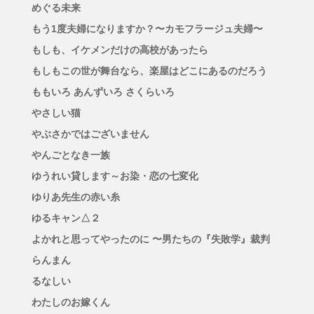
めぐる未来
もう1度夫婦になりますか？〜カモフラージュ夫婦〜
もしも、イケメンだけの高校があったら
もしもこの世が舞台なら、楽屋はどこにあるのだろう
ももいろ あんずいろ さくらいろ
やさしい猫
やぶさかではございません
やんごとなき一族
ゆうれい貸します～お染・恋の七変化
ゆりあ先生の赤い糸
ゆるキャン△２
よかれと思ってやったのに 〜男たちの『失敗学』裁判
らんまん
るなしい
わたしのお嫁くん