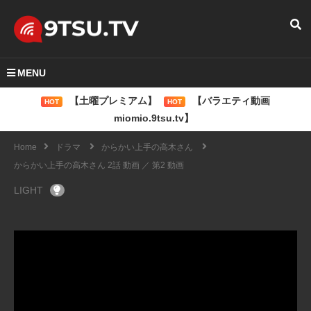
MENU
【土曜プレミアム】
【バラエティ動画
HOT
HOT
miomio.9tsu.tv】
Home
ドラマ
からかい上手の高木さん
からかい上手の高木さん 2話 動画 ／ 第2 動画
LIGHT