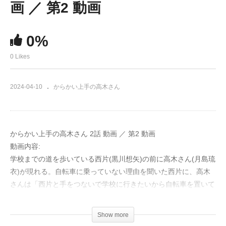
画 ／ 第2 動画
0%
0 Likes
2024-04-10
からかい上手の高木さん
からかい上手の高木さん 2話 動画 ／ 第2 動画
動画内容:
学校までの道を歩いている西片(黒川想矢)の前に高木さん(月島琉
衣)が現れる。自転車に乗っていない理由を聞いた西片に、高木
さんは「西片と手をつないで学校に行きたいから自転車を置いて
きた」とからかってくる。すると西片は、「高木さんが自転車じ
ゃない理由を当てたら俺の勝ちっていうのはどう？」と勝負を持
Show more
ちかける。