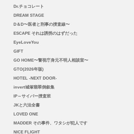
Dr.チョコレート
DREAM STAGE
D＆D〜医者と刑事の捜査線〜
ESCAPE それは誘拐のはずだった
EyeLoveYou
GIFT
GO HOME〜警視庁身元不明人相談室〜
GTO(2026年版)
HOTEL -NEXT DOOR-
invert城塚翡翠倒叙集
IP～サイバー捜査班
JKと六法全書
LOVED ONE
MADDER その事件、ワタシが犯人です
NICE FLIGHT