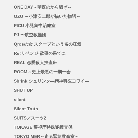
ONE DAY～聖夜のから騒ぎ～
OZU ～小津安二郎が描いた物語～
PICU 小児集中治療室
PJ 〜航空救難団
Qrosの女 スクープという名の狂気
Re:リベンジ-欲望の果てに
REAL 恋愛殺人捜査班
ROOM～史上最悪の一期一会
Shrink シュリンク―精神科医ヨワイ―
SHUT UP
silent
Silent Truth
SUITS／スーツ2
TOKAGE 警視庁特殊犯捜査係
TOKYO MER～走る緊急救命室～