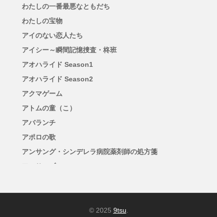
わたしの一番最悪なともだち
わたしの宝物
アイのない恋人たち
アイシー～瞬間記憶捜査・柊班
アオハライド Season1
アオハライド Season2
アクマゲーム
アトムの童（こ）
アバランチ
アポロの歌
アンサング・シンデレラ病院薬剤師の処方箋
アンサンブル
アンチヒーロー
アンメット ある脳外科医の日記
イグナイト -法の無法者-
© 2025
9tsu
.