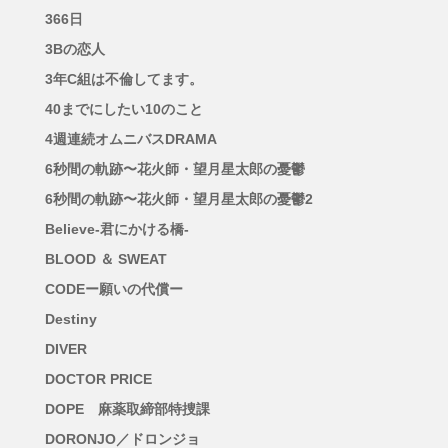
366日
3Bの恋人
3年C組は不倫してます。
40までにしたい10のこと
4週連続オムニバスDRAMA
6秒間の軌跡〜花火師・望月星太郎の憂鬱
6秒間の軌跡〜花火師・望月星太郎の憂鬱2
Believe-君にかける橋-
BLOOD ＆ SWEAT
CODEー願いの代償ー
Destiny
DIVER
DOCTOR PRICE
DOPE 麻薬取締部特捜課
DORONJO／ドロンジョ