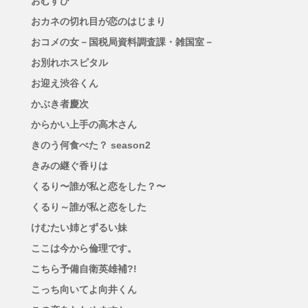
おむすび
おカネの切れ目が恋のはじまり
おコメの女－国税局資料調査課・雑国室－
お別れホスピタル
お迎え渋谷くん
かぶき者慶次
からかい上手の高木さん
きのう何食べた？ season2
きみの継ぐ香りは
くるり〜誰が私と恋をした？〜
くるり～誰が私と恋をした
けむたい姉とずるい妹
ここは今から倫理です。
こちら予備自衛英雄補?!
こっち向いてよ向井くん